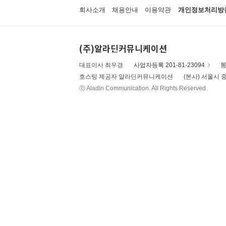
회사소개
채용안내
이용약관
개인정보처리방
(주)알라딘커뮤니케이션
대표이사 최우경
사업자등록 201-81-23094
통
호스팅 제공자 알라딘커뮤니케이션
(본사) 서울시 중
ⓒ Aladin Communication. All Rights Reserved.