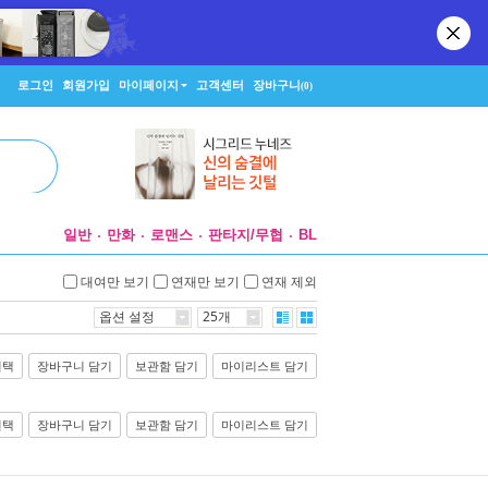
로그인
회원가입
마이페이지
고객센터
장바구니
(0)
일반
만화
로맨스
판타지/무협
BL
대여만 보기
연재만 보기
연재 제외
옵션 설정
25개
선택
장바구니 담기
보관함 담기
마이리스트 담기
선택
장바구니 담기
보관함 담기
마이리스트 담기