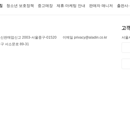
침
청소년 보호정책
중고매장
제휴·마케팅 안내
판매자 매니저
출판사·
고객
신판매업신고 2003-서울중구-01520
이메일 privacy@aladin.co.kr
서울시
구 서소문로 89-31