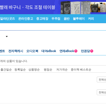
알라딘굿즈
온라인중고
중고매장
우주점
음반
블루레이
커피
벤트
전자책캐시
오디오북
대여eBook
연재eBook
만권당
N
N
개의 상품이 있습니다.
출간일순
등록일순
상품명순
평점순
저가격순
종이책 베스트순
전체
전체