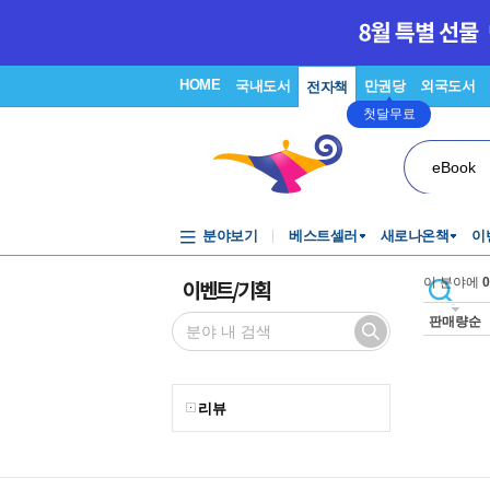
HOME
국내도서
만권당
외국도서
전자책
첫달무료
eBook
분야보기
베스트셀러
새로나온책
이
이벤트/기획
이 분야에
0
판매량순
리뷰