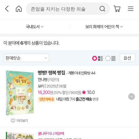
국내도서
보리 화제의 어린이 책
이 분야에
6
개의 상품이 있습니다.
옵션
빵빵! 행복 빵집
-
개똥이네 만화방 44
한나빵
(지은이)
보리
|
2025년 06월
16,200
10.0
원 (10% 할인 / 900원)
내일 아침 7시
출근전 배송
양탄자배송
변경
미리보기
붉나무 미니 에코백