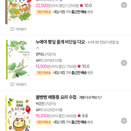
22,500
10.0
원 (10% 할인 / 1,250원)
내일 아침 7시
출근전 배송
양탄자배송
변경
미리보기
누에야 뽕잎 줄게 비단실 다오
- 누에나방 한살이 관찰 일
기
권혁도
(지은이)
보리
|
2019년 03월
13,500
10.0
원 (10% 할인 / 750원)
내일 아침 7시
출근전 배송
양탄자배송
변경
미리보기
볼빵빵 배통통 요리 수첩
-
개똥이네 책방 57
박은진
(지은이)
보리
|
2025년 03월
16,200
9.8
원 (10% 할인 / 900원)
내일 아침 7시
출근전 배송
양탄자배송
변경