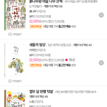
붉나무랑 마을 나무 산책
- 우리 마을 나무 130종과 함께하
는 자연놀이
-
개똥이네 책방 58
붉나무
(지은이)
보리
|
2025년 05월
22,500
원 (10% 할인 / 1,250원)
내일 아침 7시
출근전 배송
양탄자배송
변경
미리보기
새들의 밥상
- 뒷산 새 먹이 관찰 도감
-
개똥이네 책방 40
이우만
(지은이)
보리
|
2019년 09월
22,500
10.0
원 (10% 할인 / 1,250원)
내일 아침 7시
출근전 배송
양탄자배송
변경
미리보기
열두 달 한뼘 텃밭
- 어린 농부를 위한 이십사절기 텃밭 농사
-
개똥이네 책방 48
느림
(지은이)
보리
|
2022년 07월