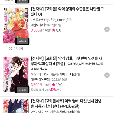
[전자책] [고화질] 악역 영애의 수줍음은 나만 알고
있다 01
마츠오 하즈키
(지은이),
Crosis
(원작)
대원씨아이
|
2025년 07월
3,500
8.0
원 (170원)
미리읽기
[전자책] [고화질] 악역 영애, 다섯 번째 인생을 사
룡과 함께 살다 4 (완결)
-
악역 영애, 다섯 번째 인생을 사룡
과 함께 살다 4
아즈마야 이츠키
(지은이),
시마다 리네
(원작)
대원씨아이(만화)
|
2023년 10월
3,500
10.0
원 (170원)
42%
종이책 정가 대비
할인
[전자책] [고화질세트] 악역 영애, 다섯 번째 인생
을 사룡과 함께 살다 (총4권/완결)
아즈마야 이츠키
(지은이),
시마다 리네
(원작)