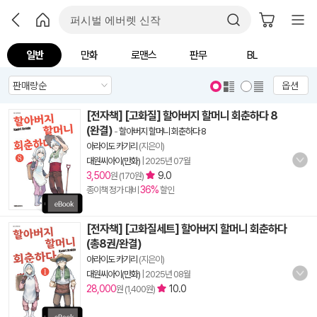
일반
만화
로맨스
판무
BL
옵션
[전자책] [고화질] 할아버지 할머니 회춘하다 8
(완결)
-
할아버지 할머니 회춘하다 8
아라이도 카기리
(지은이)
대원씨아이(만화)
|
2025년 07월
3,500
9.0
원 (170원)
36%
종이책 정가 대비
할인
[전자책] [고화질세트] 할아버지 할머니 회춘하다
(총8권/완결)
아라이도 카기리
(지은이)
대원씨아이(만화)
|
2025년 08월
28,000
10.0
원 (1,400원)