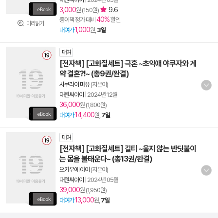
3,000
9.6
원 (150원)
40%
종이책 정가 대비
할인
미리읽기
1,000
대여가
원,
3일
대여
[전자책] [고화질세트] 극혼 ~초익애 야쿠자와 계
약 결혼?!~ (총9권/완결)
사쿠라이 마유
(지은이)
대원씨아이
|
2024년 12월
36,000
원 (1,800원)
14,400
대여가
원,
7일
대여
[전자책] [고화질세트] 길티 ~울지 않는 반딧불이
는 몸을 불태운다~ (총13권/완결)
오카우에 아이
(지은이)
대원씨아이
|
2024년 05월
39,000
원 (1,950원)
13,000
대여가
원,
7일