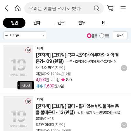
일반
만화
로맨스
판무
BL
옵션
대여
[전자책] [고화질] 극혼 ~초익애 야쿠자와 계약 결
혼?!~ 09 (완결)
-
극혼 ~초익애 야쿠자와 계약 결혼?!~ 9
사쿠라이 마유
(지은이)
대원씨아이
|
2024년 12월
4,000
8.0
원 (200원)
1,600
대여가
원,
3일
대여
[전자책] [고화질] 길티 ~울지 않는 반딧불이는 몸
을 불태운다~ 13 (완결)
-
길티 ~울지 않는 반딧불이는 몸을
불태운다~ 13
오카우에 아이
(지은이)
대원씨아이
|
2024년 05월