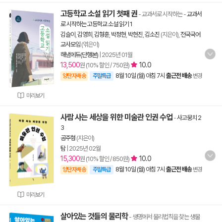
고등학교 소설 읽기 첫째 권
- 교과서로 시작하는
-
교과서
로 시작하는 고등학교 소설 읽기 1
김슬이
,
김영희
,
김형훈
,
박정현
,
박현진
,
김소진
(지은이),
전국국어
교사모임
(엮은이)
해냄에듀(단행본)
|
2025년 01월
13,500
10.0
원 (10% 할인 / 750원)
8월 10일 (월) 아침 7시
출근전 배송
양탄자배송
주말특급
변경
미리보기
사람 사는 세상을 위한 미술관 인권 수업
-
사고뭉치 2
3
공주형
(지은이)
탐
|
2025년 02월
15,300
10.0
원 (10% 할인 / 850원)
8월 10일 (월) 아침 7시
출근전 배송
양탄자배송
주말특급
변경
미리보기
살아있는 것들의 물리학
- 생명에서 물리법칙을 찾는 생물