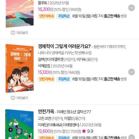
플루토
|
2025년 01월
16,200
원 (10% 할인 / 900원)
8월 10일 (월) 아침 7시
출근전 배송
양탄자배송
주말특급
변경
미리보기
경제학이 그렇게 어려운가요?
- 용돈에서 기후위기까지,
나와 너의 경제력을 키우는 첫 번째 수업
알렉산더 하겔뤼켄
(지은이),
이기숙
(옮긴이)
서해문집
|
2025년 04월
15,120
원 (10% 할인 / 840원)
8월 10일 (월) 아침 7시
출근전 배송
양탄자배송
주말특급
변경
미리보기
안전가옥
-
미래인 청소년 걸작선 77
고든 코먼
(지은이),
이철민
(옮긴이)
미래인(미래M&B,미래엠앤비)
|
2023년 08월
12,600
9.9
원 (10% 할인 / 700원)
8월 10일 (월) 아침 7시
출근전 배송
양탄자배송
주말특급
변경