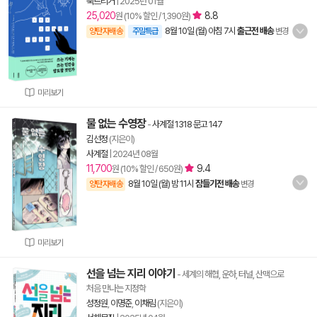
북트리거
|
2025년 01월
25,020
8.8
원 (10% 할인 / 1,390원)
8월 10일 (월) 아침 7시
출근전 배송
양탄자배송
주말특급
변경
미리보기
물 없는 수영장
-
사계절 1318 문고 147
김선정
(지은이)
사계절
|
2024년 08월
11,700
9.4
원 (10% 할인 / 650원)
8월 10일 (월) 밤 11시
잠들기전 배송
양탄자배송
변경
미리보기
선을 넘는 지리 이야기
- 세계의 해협, 운하, 터널, 산맥으로
처음 만나는 지정학
성정원
,
이명준
,
이채림
(지은이)