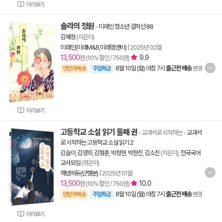
미리보기
솔라의 정원
-
미래인 청소년 걸작선 88
김혜정
(지은이)
미래인(미래M&B,미래엠앤비)
|
2025년 02월
13,500
9.9
원 (10% 할인 / 750원)
8월 10일 (월) 아침 7시
출근전 배송
양탄자배송
주말특급
변경
미리보기
고등학교 소설 읽기 둘째 권
- 교과서로 시작하는
-
교과서
로 시작하는 고등학교 소설 읽기 2
김슬이
,
김영희
,
김형훈
,
박정현
,
박현진
,
김소진
(지은이),
전국국어
교사모임
(엮은이)
해냄에듀(단행본)
|
2025년 01월
13,500
10.0
원 (10% 할인 / 750원)
8월 10일 (월) 아침 7시
출근전 배송
양탄자배송
주말특급
변경
미리보기