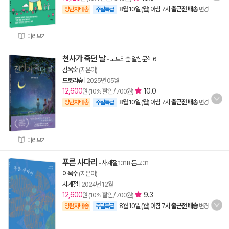
8월 10일 (월) 아침 7시
출근전 배송
양탄자배송
주말특급
변경
미리보기
천사가 죽던 날
-
도토리숲 알심문학 6
김옥숙
(지은이)
도토리숲
|
2025년 05월
12,600
10.0
원 (10% 할인 / 700원)
8월 10일 (월) 아침 7시
출근전 배송
양탄자배송
주말특급
변경
미리보기
푸른 사다리
-
사계절 1318 문고 31
이옥수
(지은이)
사계절
|
2024년 12월
12,600
9.3
원 (10% 할인 / 700원)
8월 10일 (월) 아침 7시
출근전 배송
양탄자배송
주말특급
변경