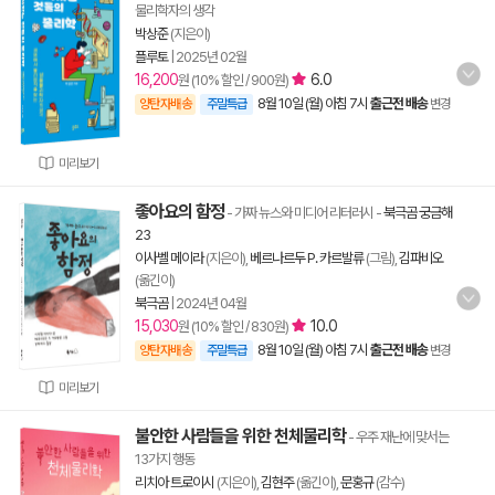
물리학자의 생각
박상준
(지은이)
플루토
|
2025년 02월
16,200
6.0
원 (10% 할인 / 900원)
8월 10일 (월) 아침 7시
출근전 배송
양탄자배송
주말특급
변경
미리보기
좋아요의 함정
- 가짜 뉴스와 미디어 리터러시
-
북극곰 궁금해
23
이사벨 메이라
(지은이),
베르나르두 P. 카르발류
(그림),
김파비오
(옮긴이)
북극곰
|
2024년 04월
15,030
10.0
원 (10% 할인 / 830원)
8월 10일 (월) 아침 7시
출근전 배송
양탄자배송
주말특급
변경
미리보기
불안한 사람들을 위한 천체물리학
- 우주 재난에 맞서는
13가지 행동
리치아 트로이시
(지은이),
김현주
(옮긴이),
문홍규
(감수)