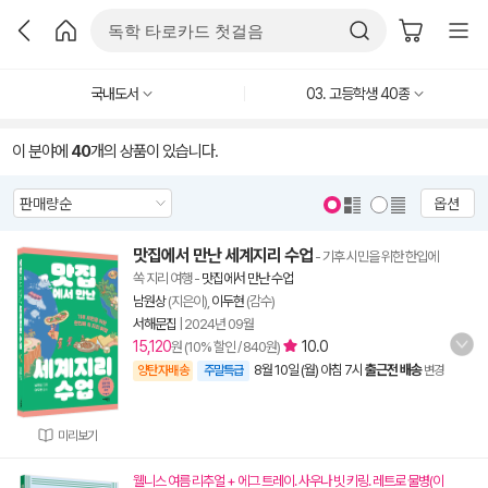
국내도서
03. 고등학생 40종
이 분야에
40
개의 상품이 있습니다.
옵션
맛집에서 만난 세계지리 수업
- 기후 시민을 위한 한입에
쏙 지리 여행
-
맛집에서 만난 수업
남원상
(지은이),
이두현
(감수)
서해문집
|
2024년 09월
15,120
10.0
원 (10% 할인 / 840원)
8월 10일 (월) 아침 7시
출근전 배송
양탄자배송
주말특급
변경
미리보기
웰니스 여름 리추얼 + 에그 트레이. 사우나 빗 키링. 레트로 물병(이