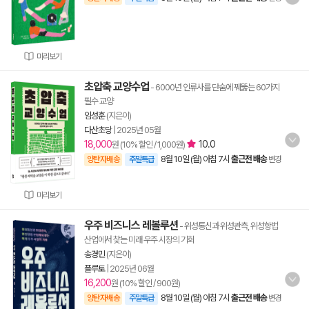
미리보기
초압축 교양수업
- 6000년 인류사를 단숨에 꿰뚫는 60가지
필수 교양
임성훈
(지은이)
다산초당
|
2025년 05월
18,000
10.0
원 (10% 할인 / 1,000원)
8월 10일 (월) 아침 7시
출근전 배송
양탄자배송
주말특급
변경
미리보기
우주 비즈니스 레볼루션
- 위성통신과 위성관측, 위성항법
산업에서 찾는 미래 우주 시장의 기회
송경민
(지은이)
플루토
|
2025년 06월
16,200
원 (10% 할인 / 900원)
8월 10일 (월) 아침 7시
출근전 배송
양탄자배송
주말특급
변경