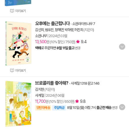
미리보기
오후에는 출근합니다
-
소원라이트나우 7
김선희
,
범유진
,
정해연
,
박하령
,
허진희
(지은이)
소원나무
|
2024년 03월
13,500
9.4
원 (10% 할인 / 750원)
택배
로 주문하면
8월 11일 출고
변경
미리보기
브로콜리를 좋아해?
-
사계절 1318 문고 146
김지현
(지은이)
사계절
|
2024년 06월
11,700
9.8
원 (10% 할인 / 650원)
8월 10일 (월) 아침 7시
출근전 배송
양탄자배송
주말특급
변경