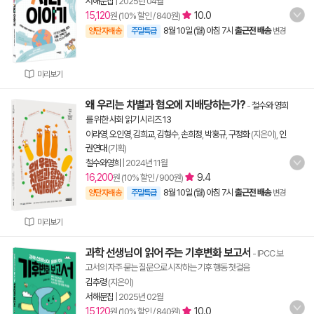
서해문집
|
2025년 04월
15,120
10.0
원 (10% 할인 / 840원)
8월 10일 (월) 아침 7시
출근전 배송
양탄자배송
주말특급
변경
미리보기
왜 우리는 차별과 혐오에 지배당하는가?
-
철수와 영희
를 위한 사회 읽기 시리즈 13
이라영
,
오인영
,
김희교
,
김형수
,
손희정
,
박홍규
,
구정화
(지은이),
인
권연대
(기획)
철수와영희
|
2024년 11월
16,200
9.4
원 (10% 할인 / 900원)
8월 10일 (월) 아침 7시
출근전 배송
양탄자배송
주말특급
변경
미리보기
과학 선생님이 읽어 주는 기후변화 보고서
- IPCC 보
고서의 자주 묻는 질문으로 시작하는 기후 행동 첫걸음
김추령
(지은이)
서해문집
|
2025년 02월
15,120
10.0
원 (10% 할인 / 840원)