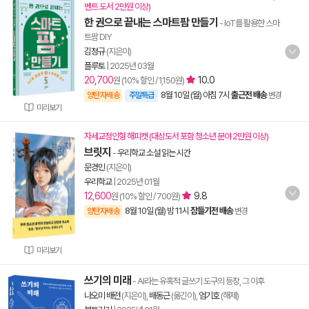
벤트 도서 2만원 이상)
한 권으로 끝내는 스마트팜 만들기
- IoT를 활용한 스마
트팜 DIY
김정규
(지은이)
플루토
|
2025년 03월
20,700
10.0
원 (10% 할인 / 1,150원)
8월 10일 (월) 아침 7시
출근전 배송
양탄자배송
주말특급
변경
미리보기
자세교정인형 해피캣 (대상도서 포함 청소년 분야 2만원 이상)
브릿지
-
우리학교 소설 읽는 시간
문경민
(지은이)
우리학교
|
2025년 01월
12,600
9.8
원 (10% 할인 / 700원)
8월 10일 (월) 밤 11시
잠들기전 배송
양탄자배송
변경
미리보기
쓰기의 미래
- AI라는 유혹적 글쓰기 도구의 등장, 그 이후
나오미 배런
(지은이),
배동근
(옮긴이),
엄기호
(해제)