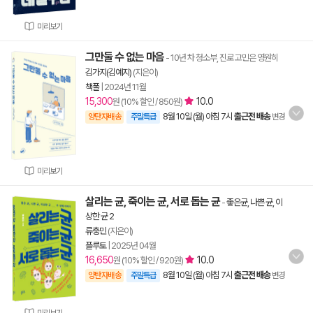
미리보기
그만둘 수 없는 마음
- 10년 차 청소부, 진로 고민은 영원히
김가지(김예지)
(지은이)
책폴
|
2024년 11월
15,300
10.0
원 (10% 할인 / 850원)
8월 10일 (월) 아침 7시
출근전 배송
양탄자배송
주말특급
변경
미리보기
살리는 균, 죽이는 균, 서로 돕는 균
-
좋은균, 나쁜 균, 이
상한 균 2
류충민
(지은이)
플루토
|
2025년 04월
16,650
10.0
원 (10% 할인 / 920원)
8월 10일 (월) 아침 7시
출근전 배송
양탄자배송
주말특급
변경