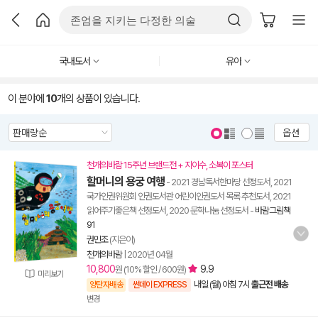
국내도서
유아
이 분야에
10
개의 상품이 있습니다.
옵션
천개의바람 15주년 브랜드전 + 지이수, 소복이 포스터
할머니의 용궁 여행
- 2021 경남독서한마당 선정도서, 2021
국가인권위원회 인권도서관 어린이인권도서 목록 추천도서, 2021
읽어주기좋은책 선정도서, 2020 문학나눔 선정도서
-
바람그림책
91
권민조
(지은이)
천개의바람
|
2020년 04월
10,800
9.9
원 (10% 할인 / 600원)
미리보기
내일 (월) 아침 7시
출근전 배송
양탄자배송
썬데이 EXPRESS
변경