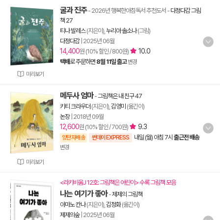
굴과 진주
- 2026년 행복한아침독서 추천도서
-
다정다감 그림
책 27
티나 발레스
(지은이),
누리아 솔소나
(그림)
다정다감
|
2025년 06월
14,400
10.0
원 (10% 할인 / 800원)
택배
로 주문하면
8월 11일 출고
변경
미리보기
메두사 엄마
-
그림책은 내 친구 47
키티 크라우더
(지은이),
김영미
(옮긴이)
논장
|
2018년 09월
12,600
9.3
원 (10% 할인 / 700원)
내일 (월) 아침 7시
출근전 배송
양탄자배송
썬데이 EXPRESS
변경
미리보기
<라키비움J 12호: 그림책은 어린이> 수록 그림책 모음
나는 여기가 좋아
-
제제의 그림책
아마노 칸나
(지은이),
김정화
(옮긴이)
제제의숲
|
2025년 06월