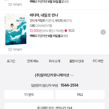
택배
로 주문하면
8월 10일 출고
변경
미리보기
바다야, 내일 또 만나
안드레 카힐류
(지은이),
유민정
(옮긴이)
다봄
|
2024년 07월
13,500
10.0
원 (10% 할인 / 750원)
택배
로 주문하면
8월 11일 출고
변경
미리보기
로그인
전체 메뉴
회사 소개
출판사 안내
PC 버전
(주)알라딘커뮤니케이션
1544-2514
일반문의 (발신자 부담)
1:1 문의
FAQ
중고매장 위치, 영업시간 안내