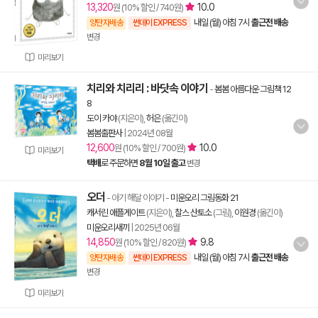
13,320
10.0
원 (10% 할인 / 740원)
내일 (월) 아침 7시
출근전 배송
양탄자배송
썬데이 EXPRESS
변경
미리보기
치리와 치리리 : 바닷속 이야기
-
봄봄 아름다운 그림책 12
8
도이 카야
(지은이),
허은
(옮긴이)
봄봄출판사
|
2024년 08월
12,600
10.0
원 (10% 할인 / 700원)
미리보기
택배
로 주문하면
8월 10일 출고
변경
오더
- 아기 해달 이야기
-
미운오리 그림동화 21
캐서린 애플게이트
(지은이),
찰스 산토소
(그림),
이원경
(옮긴이)
미운오리새끼
|
2025년 06월
14,850
9.8
원 (10% 할인 / 820원)
내일 (월) 아침 7시
출근전 배송
양탄자배송
썬데이 EXPRESS
변경
미리보기