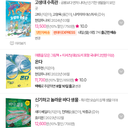
고생대 수족관
- 공룡보다 먼저 나타난 신기한 생물들이 모인
곳
고타
(지은이),
고향옥
(옮긴이),
나카지마 야스히사
(감수)
현암주니어
|
2024년 03월
13,500
10.0
원 (10% 할인 / 750원)
내일 (월) 아침 7시
출근전 배송
양탄자배송
썬데이 EXPRESS
변경
미리보기
여름을 담은 그림책 + 티셔츠(대상도서 포함 국내서 2만원 이상)
온다
박주현
(지은이)
현암주니어
|
2022년 06월
11,700
10.0
원 (10% 할인 / 650원)
택배
로 주문하면
8월 10일 출고
변경
신기하고 놀라운 바다 생물
- 특이한 모습의 심해 생물 이야
기!
새미 베일리
(지은이),
전하림
(옮긴이),
박종규
(감수)
효리원
|
2023년 02월
12,600
원 (10% 할인 / 700원)