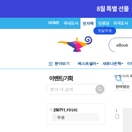
HOME
국내도서
만권당
외국도서
전자책
첫달무료
eBook
분야보기
베스트셀러
새로나온책
이
이벤트/기획
이 분야에
4
판매량순
250711_키다리
1.
무료