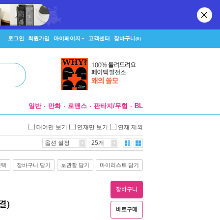
로그인
회원가입
마이페이지
고객센터
장바구니
(0)
일반
만화
로맨스
판타지/무협
BL
대여만 보기
연재만 보기
연재 제외
옵션 설정
25개
선택
장바구니 담기
보관함 담기
마이리스트 담기
장바구니
완결)
바로구매