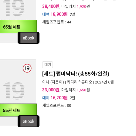
38,400원
, 마일리지
원
1,920
18,900원
대여
,
7
일
세일즈포인트 :
44
65권 세트
대여
[세트] 럽미닥터! (총55화/완결)
아나
(지은이) |
키다리스튜디오
| 2024년 6월
33,000원
, 마일리지
원
1,650
16,200원
대여
,
7
일
세일즈포인트 :
30
55권 세트