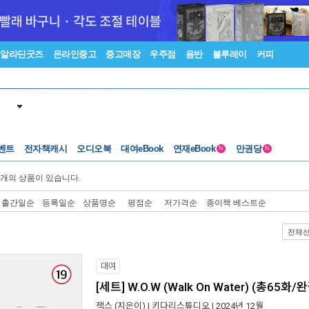
알라딘굿즈
온라인중고
중고매장
우주점
음반
블루레이
커피
벤트
전자책캐시
오디오북
대여eBook
연재eBook
만권당
N
N
개의 상품이 있습니다.
출간일순
등록일순
상품명순
평점순
저가격순
종이책 베스트순
전체
대여
[세트] W.O.W (Walk On Water) (총65화/
잭스
(지은이) |
키다리스튜디오
| 2024년 12월