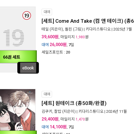
대여
[세트] Come And Take (컴 앤 테이크) (
테일
(지은이),
돌핀
(그림) |
키다리스튜디오
| 2025년 7월
39,600원
, 마일리지
원
1,980
26,000원
대여
,
7
일
세일즈포인트 :
20
66권 세트
대여
[세트] 원테이크 (총50화/완결)
김쿠키
,
찰밥
(지은이) |
키다리스튜디오
| 2024년 11월
29,400원
, 마일리지
원
1,470
14,100원
대여
,
7
일