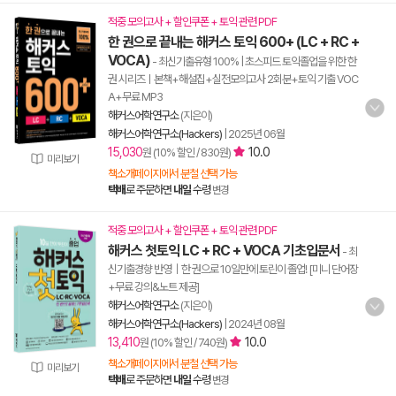
적중 모의고사 + 할인쿠폰 + 토익 관련 PDF
한 권으로 끝내는 해커스 토익 600+ (LC + RC +
VOCA)
- 최신기출유형 100% | 초스피드 토익졸업을 위한 한
권 시리즈ㅣ본책+해설집+실전모의고사 2회분+토익 기출 VOC
A+무료 MP3
해커스어학연구소
(지은이)
해커스어학연구소(Hackers)
|
2025년 06월
15,030
10.0
원 (10% 할인 / 830원)
미리보기
책소개페이지에서 분철 선택 가능
택배
로 주문하면
내일
수령
변경
적중 모의고사 + 할인쿠폰 + 토익 관련 PDF
해커스 첫토익 LC + RC + VOCA 기초입문서
- 최
신기출경향 반영｜한 권으로 10일만에 토린이 졸업! [미니 단어장
+무료 강의&노트 제공]
해커스어학연구소
(지은이)
해커스어학연구소(Hackers)
|
2024년 08월
13,410
10.0
원 (10% 할인 / 740원)
책소개페이지에서 분철 선택 가능
미리보기
택배
로 주문하면
내일
수령
변경