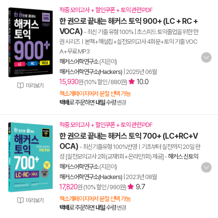
적중 모의고사 + 할인쿠폰 + 토익 관련 PDF
한 권으로 끝내는 해커스 토익 900+ (LC + RC +
VOCA)
- 최신 기출 유형 100% | 초스피드 토익졸업을 위한 한
권 시리즈ㅣ본책+해설집+실전모의고사 4회분+토익 기출 VOC
A+무료 MP3
해커스어학연구소
(지은이)
해커스어학연구소(Hackers)
|
2025년 06월
15,930
10.0
원 (10% 할인 / 880원)
미리보기
책소개페이지에서 분철 선택 가능
택배
로 주문하면
내일
수령
변경
적중 모의고사 + 할인쿠폰 + 토익 관련 PDF
한 권으로 끝내는 해커스 토익 700+ (LC+RC+V
OCA)
- 최신기출유형 100%반영ㅣ기초부터 실전까지 20일 완
성 [실전모의고사 2회(교재1회+온라인1회) 제공]
-
해커스 신토익
해커스어학연구소
(지은이)
해커스어학연구소(Hackers)
|
2023년 08월
17,820
9.7
원 (10% 할인 / 990원)
책소개페이지에서 분철 선택 가능
미리보기
택배
로 주문하면
내일
수령
변경