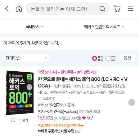
국내도서
해커스 한권토익 시리즈
이 분야에
5
개의 상품이 있습니다.
옵션
적중 모의고사 + 할인쿠폰 + 토익 관련 PDF
한 권으로 끝내는 해커스 토익 800 (LC + RC + V
OCA)
- 최신기출유형 100% | 초스피드 토익졸업을 위한 한권
시리즈ㅣ본책+해설집+실전모의고사 2회분+토익 기출 VOCA
+무료 MP3
해커스어학연구소
(지은이)
해커스어학연구소(Hackers)
|
2025년 05월
15,930
9.7
원 (10% 할인 / 880원)
미리보기
책소개페이지에서 분철 선택 가능
택배
로 주문하면
내일
수령
변경