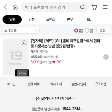
일반
만화
로맨스
판무
BL
옵션
[전자책] [세트] [GL] 좀비 아포칼립스에서 헌터
로 사랑하는 방법 (총2권/완결)
채은경
(지은이)
블랙릴리
|
2025년 07월
6,000
9.0
원 (300원)
로그인
전체 메뉴
회사 소개
출판사 안내
PC 버전
(주)알라딘커뮤니케이션
1544-2514
일반문의 (발신자 부담)