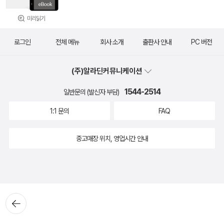
미리읽기
로그인
전체 메뉴
회사 소개
출판사 안내
PC 버전
(주)알라딘커뮤니케이션
1544-2514
일반문의 (발신자 부담)
1:1 문의
FAQ
중고매장 위치, 영업시간 안내
뒤로가
기