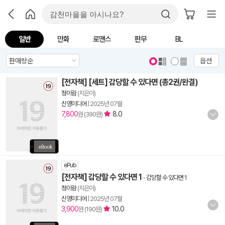
일반
만화
로맨스
판무
BL
옵션
[전자책] [세트] 감당할 수 있다면 (총2권/완결)
정이람
(지은이)
신영미디어
|
2025년 07월
7,800
8.0
원 (390원)
ePub
[전자책] 감당할 수 있다면 1
-
감당할 수 있다면 1
정이람
(지은이)
신영미디어
|
2025년 07월
3,900
10.0
원 (190원)