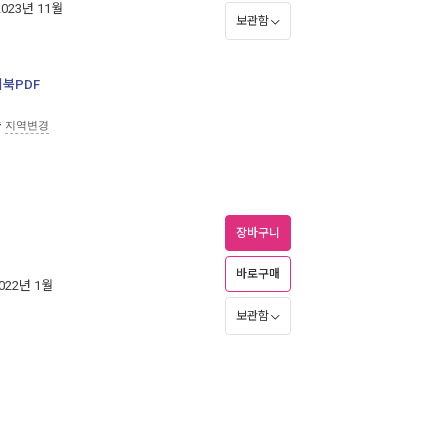
2023년 11월
보관함
니북PDF
송
지역변경
장바구니
바로구매
2022년 1월
보관함