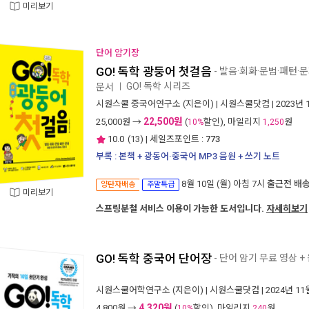
미리보기
단어 암기장
GO! 독학 광둥어 첫걸음
- 발음·회화·문법·패턴·
GO! 독학 시리즈
문서
ㅣ
시원스쿨 중국어연구소
(지은이) |
시원스쿨닷컴
| 2023년 
22,500원
25,000
원 →
(
할인), 마일리지
원
10%
1,250
10.0
(
13
) | 세일즈포인트 :
773
부록 : 본책 + 광동어·중국어 MP3 음원 + 쓰기 노트
8월 10일 (월) 아침 7시
출근전 배
양탄자배송
주말특급
미리보기
스프링분철 서비스 이용이 가능한 도서입니다.
자세히보기
GO! 독학 중국어 단어장
- 단어 암기 무료 영상 +
시원스쿨어학연구소
(지은이) |
시원스쿨닷컴
| 2024년 11
4,320원
4,800
원 →
(
할인), 마일리지
원
10%
240