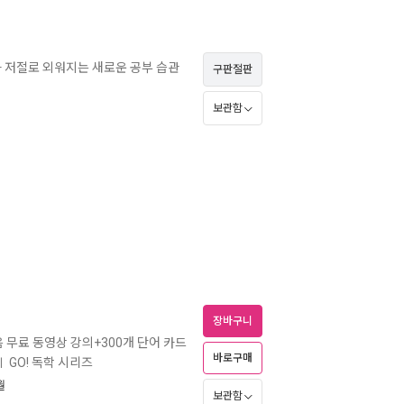
어가 저절로 외워지는 새로운 공부 습관
구판절판
보관함
장바구니
음 무료 동영상 강의+300개 단어 카드
바로구매
GO! 독학 시리즈
ㅣ
월
보관함