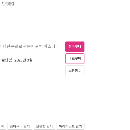
송
지역변경
문법·패턴·문화로 광동어 완벽 마스터
ㅣ
장바구니
바로구매
스쿨닷컴
| 2023년 3월
보관함
선택
장바구니 담기
보관함 담기
마이리스트 담기