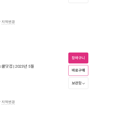
송
지역변경
장바구니
스쿨닷컴
| 2023년 5월
바로구매
보관함
송
지역변경