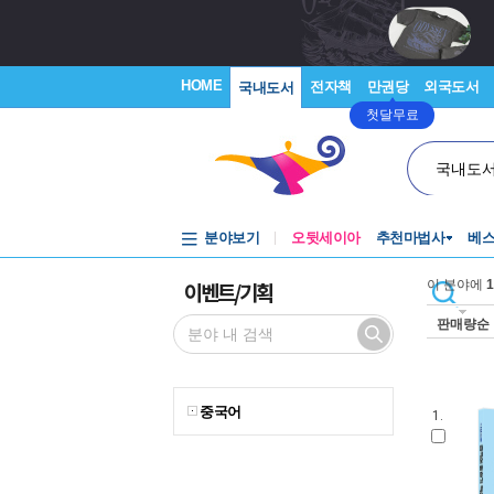
HOME
전자책
만권당
외국도서
국내도서
첫달무료
국내도
분야보기
오뒷세이아
추천마법사
베
이벤트/기획
이 분야에
1
판매량순
중국어
1.