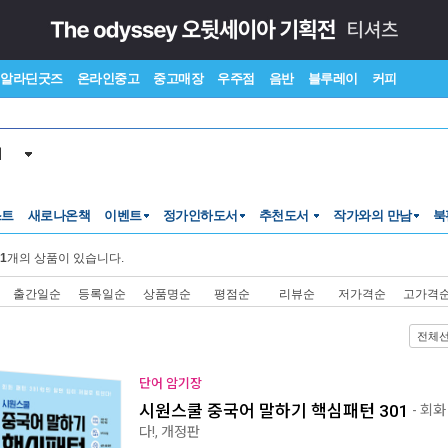
알라딘굿즈
온라인중고
중고매장
우주점
음반
블루레이
커피
서
스트
새로나온책
이벤트
정가인하도서
추천도서
작가와의 만남
북
1
개의 상품이 있습니다.
출간일순
등록일순
상품명순
평점순
리뷰순
저가격순
고가격
전체
단어 암기장
시원스쿨 중국어 말하기 핵심패턴 301
- 회화
다!, 개정판