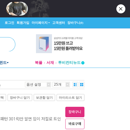
로그인
회원가입
마이페이지
고객센터
장바구니
(0)
펀드
북플
서재
투비컨티뉴드
창작플랫폼
투비컨티뉴드
옵션 설정
25개
순
선택
장바구니 담기
보관함 담기
마이리스트 담기
장바구니
 패턴 301句만 알면 입이 저절로 트인
바로구매