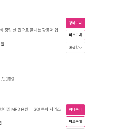
장바구니
문화 정말 한 권으로 끝내는 광동어 입
바로구매
1월
보관함
송
지역변경
 원어민 MP3 음원
GO! 독학 시리즈
ㅣ
장바구니
바로구매
월