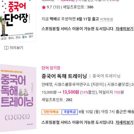
9.7
(
13
) | 세일즈포인트 :
386
지금
택배
로 주문하면
8월 11일 출고
지역변경
스프링분철 서비스 이용이 가능한 도서입니다.
자세히보기
미리보기
단어 암기장
중국어 독해 트레이닝
중국어 트레이닝
ㅣ
안태정
,
시원스쿨중국어연구소
(지은이) |
시원스쿨닷컴
| 
13,500원
15,000
원 →
(
할인), 마일리지
원
10%
750
세일즈포인트 :
282
8월 10일 (월) 아침 7시
출근전 배
양탄자배송
주말특급
스프링분철 서비스 이용이 가능한 도서입니다.
자세히보기