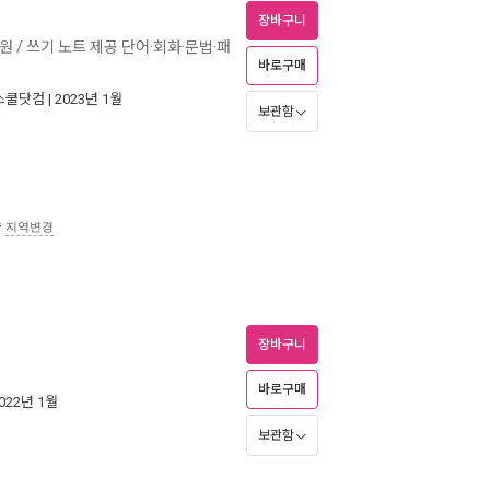
장바구니
원 / 쓰기 노트 제공 단어·회화·문법·패
바로구매
스쿨닷컴
| 2023년 1월
보관함
송
지역변경
장바구니
바로구매
2022년 1월
보관함