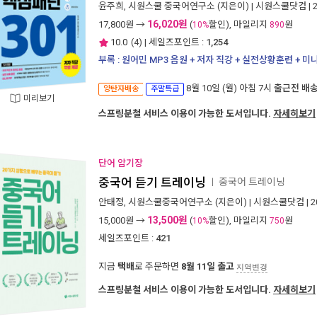
윤주희
,
시원스쿨 중국어연구소
(지은이) |
시원스쿨닷컴
| 
16,020원
17,800
원 →
(
할인), 마일리지
원
10%
890
10.0
(
4
) | 세일즈포인트 :
1,254
부록 : 원어민 MP3 음원 + 저자 직강 + 실전상황훈련 + 미
8월 10일 (월) 아침 7시
출근전 배
양탄자배송
주말특급
미리보기
스프링분철 서비스 이용이 가능한 도서입니다.
자세히보기
단어 암기장
중국어 듣기 트레이닝
중국어 트레이닝
ㅣ
안태정
,
시원스쿨중국어연구소
(지은이) |
시원스쿨닷컴
| 
13,500원
15,000
원 →
(
할인), 마일리지
원
10%
750
세일즈포인트 :
421
지금
택배
로 주문하면
8월 11일 출고
지역변경
스프링분철 서비스 이용이 가능한 도서입니다.
자세히보기