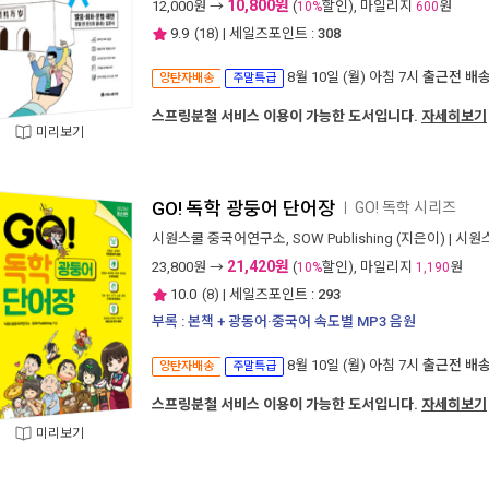
10,800원
12,000
원 →
(
할인), 마일리지
원
10%
600
9.9
(
18
) | 세일즈포인트 :
308
8월 10일 (월) 아침 7시
출근전 배
양탄자배송
주말특급
스프링분철 서비스 이용이 가능한 도서입니다.
자세히보기
미리보기
GO! 독학 광둥어 단어장
GO! 독학 시리즈
ㅣ
시원스쿨 중국어연구소
,
SOW Publishing
(지은이) |
시원
21,420원
23,800
원 →
(
할인), 마일리지
원
10%
1,190
10.0
(
8
) | 세일즈포인트 :
293
부록 : 본책 + 광동어·중국어 속도별 MP3 음원
8월 10일 (월) 아침 7시
출근전 배
양탄자배송
주말특급
스프링분철 서비스 이용이 가능한 도서입니다.
자세히보기
미리보기