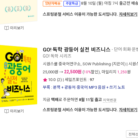
8월 10일 (월) 아침 7시
출근전 배
양탄자배송
주말특급
스프링분철 서비스 이용이 가능한 도서입니다.
자세히보기
미리보기
GO! 독학 광둥어 실전 비즈니스
- 단어·회화·
GO! 독학 시리즈
시원스쿨 중국어연구소
,
SOW Publishing
(지은이) |
시원
22,500원
25,000
원 →
(
할인), 마일리지
원
10%
1,250
10.0
(
2
) | 세일즈포인트 :
97
부록 : 본책 + 광동어·중국어 MP3 음원 + 쓰기 노트
지금
택배
로 주문하면
8월 11일 출고
지역변경
스프링분철 서비스 이용이 가능한 도서입니다.
자세히보기
미리보기
전체