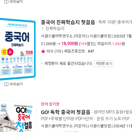
미리보기
중국어 진짜학습지 첫걸음
- 하루 10분! 중국
진짜학습지
ㅣ
시원스쿨어학연구소
(지은이) |
시원스쿨닷컴
| 2023년 7월
18,900원
21,000
원 →
(
할인), 마일리지
원
10%
1,050
10.0
(
10
) | 세일즈포인트 :
647
개정판이 새로 출간되었습니다.
개정판 보기
미리보기
단어 암기장
GO! 독학 중국어 첫걸음
- 원어민 MP3 음원+발
PDF+주제별 단어장 PDF+단어ㆍ문장 쓰기 노트 PDF
시원스쿨어학연구소
(지은이) |
시원스쿨닷컴
| 2024년 11