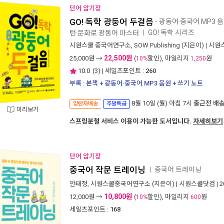
단어 암기장
GO! 독학 광둥어 두걸음
- 광동어·중국어 MP3 음
GO! 독학 시리즈
턴·문화로 광동어 마스터
ㅣ
시원스쿨 중국어연구소
,
SOW Publishing
(지은이) |
시원
22,500원
25,000
원 →
(
할인), 마일리지
원
10%
1,250
10.0
(
3
) | 세일즈포인트 :
260
부록 : 본책 + 광동어·중국어 MP3 음원 + 쓰기 노트
8월 10일 (월) 아침 7시
출근전 배
양탄자배송
주말특급
미리보기
스프링분철 서비스 이용이 가능한 도서입니다.
자세히보기
단어 암기장
중국어 작문 트레이닝
중국어 트레이닝
ㅣ
안태정
,
시원스쿨중국어연구소
(지은이) |
시원스쿨닷컴
| 
10,800원
12,000
원 →
(
할인), 마일리지
원
10%
600
세일즈포인트 :
168