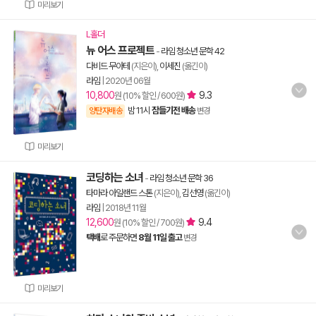
미리보기
L홀더
뉴 어스 프로젝트
-
라임 청소년 문학 42
다비드 무아테
(지은이),
이세진
(옮긴이)
라임
|
2020년 06월
10,800
9.3
원 (10% 할인 / 600원)
밤 11시
잠들기전 배송
양탄자배송
변경
미리보기
코딩하는 소녀
-
라임 청소년 문학 36
타마라 아일랜드 스톤
(지은이),
김선영
(옮긴이)
라임
|
2018년 11월
12,600
9.4
원 (10% 할인 / 700원)
택배
로 주문하면
8월 11일 출고
변경
미리보기