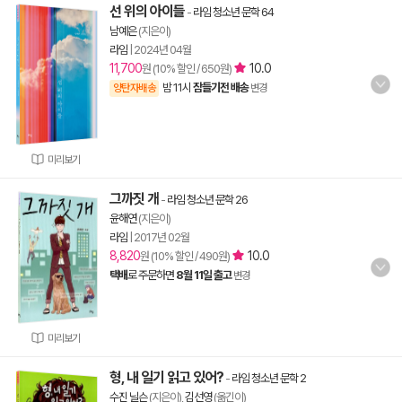
선 위의 아이들
-
라임 청소년 문학 64
남예은
(지은이)
라임
|
2024년 04월
11,700
10.0
원 (10% 할인 / 650원)
밤 11시
잠들기전 배송
양탄자배송
변경
미리보기
그까짓 개
-
라임 청소년 문학 26
윤해연
(지은이)
라임
|
2017년 02월
8,820
10.0
원 (10% 할인 / 490원)
택배
로 주문하면
8월 11일 출고
변경
미리보기
형, 내 일기 읽고 있어?
-
라임 청소년 문학 2
수진 닐슨
(지은이),
김선영
(옮긴이)