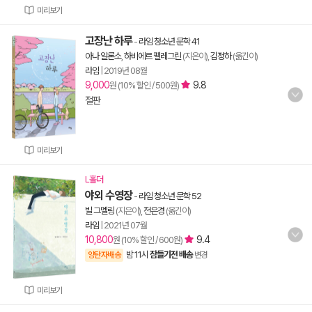
미리보기
고장난 하루
-
라임 청소년 문학 41
아나 알론소
,
하비에르 펠레그린
(지은이),
김정하
(옮긴이)
라임
|
2019년 08월
9,000
9.8
원 (10% 할인 / 500원)
절판
미리보기
L홀더
야외 수영장
-
라임 청소년 문학 52
빌 그멜링
(지은이),
전은경
(옮긴이)
라임
|
2021년 07월
10,800
9.4
원 (10% 할인 / 600원)
밤 11시
잠들기전 배송
양탄자배송
변경
미리보기