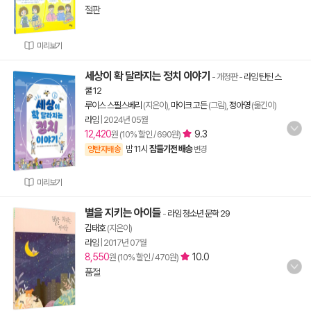
절판
미리보기
세상이 확 달라지는 정치 이야기
- 개정판
-
라임 틴틴 스
쿨 12
루이스 스필스베리
(지은이),
마이크 고든
(그림),
정아영
(옮긴이)
라임
|
2024년 05월
12,420
9.3
원 (10% 할인 / 690원)
밤 11시
잠들기전 배송
양탄자배송
변경
미리보기
별을 지키는 아이들
-
라임 청소년 문학 29
김태호
(지은이)
라임
|
2017년 07월
8,550
10.0
원 (10% 할인 / 470원)
품절