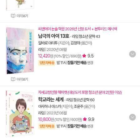
미리보기
씨앤에이 논술 학원 2026년 선정 도서 + 본투리드 메시백
남극의 아이 13호
-
라임 청소년 문학 43
알바로 야리투
(지은이),
김정하
(옮긴이)
라임
|
2020년 08월
12,420
9.5
원 (10% 할인 / 690원)
밤 11시
잠들기전 배송
양탄자배송
변경
미리보기
자세교정인형 해피캣 (대상도서 포함 청소년 분야 2만원 이상)
학교라는 세계
-
라임 청소년 문학 60
아사히나 아스카
(지은이),
조윤주
(옮긴이)
라임
|
2023년 06월
10,800
9.9
원 (10% 할인 / 600원)
밤 11시
잠들기전 배송
양탄자배송
변경