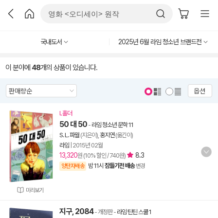
국내도서
2025년 6월 라임 청소년 브랜드전
이 분야에
48
개의 상품이 있습니다.
옵션
L홀더
50 대 50
-
라임 청소년 문학 11
S. L. 파월
(지은이),
홍지연
(옮긴이)
라임
|
2015년 02월
13,320
8.3
원 (10% 할인 / 740원)
밤 11시
잠들기전 배송
양탄자배송
변경
미리보기
지구, 2084
- 개정판
-
라임 틴틴 스쿨 1