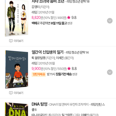
치타 소녀와 좀비 소년
-
라임 청소년 문학 18
김영리
(지은이)
라임
|
2016년 01월
8,820
9.8
원 (10% 할인 / 490원)
택배
로 주문하면
8월 11일 출고
변경
미리보기
얼간이 신입생의 일기
-
라임 청소년 문학 14
뤽 블랑빌랭
(지은이),
이세진
(옮긴이)
라임
|
2015년 05월
9,900
8.8
원 (10% 할인 / 550원)
밤 11시
잠들기전 배송
양탄자배송
변경
미리보기
DNA 탐정
- DNA의 발견에서 유전자 조작까지
-
라임 틴틴 스
쿨 6
타니아 로이드 치
(지은이),
릴 크럼프
(그림),
이혜인
(옮긴이)