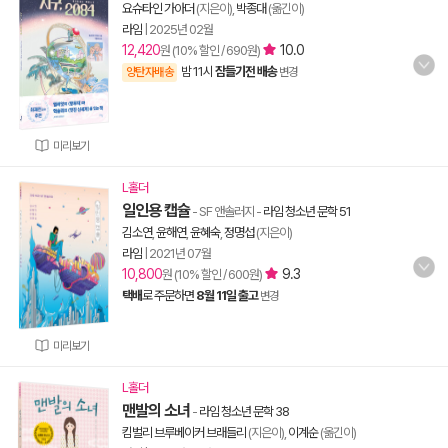
요슈타인 가아더
(지은이),
박종대
(옮긴이)
라임
|
2025년 02월
12,420
10.0
원 (10% 할인 / 690원)
밤 11시
잠들기전 배송
양탄자배송
변경
미리보기
L홀더
일인용 캡슐
- SF 앤솔러지
-
라임 청소년 문학 51
김소연
,
윤해연
,
윤혜숙
,
정명섭
(지은이)
라임
|
2021년 07월
10,800
9.3
원 (10% 할인 / 600원)
택배
로 주문하면
8월 11일 출고
변경
미리보기
L홀더
맨발의 소녀
-
라임 청소년 문학 38
킴벌리 브루베이커 브래들리
(지은이),
이계순
(옮긴이)