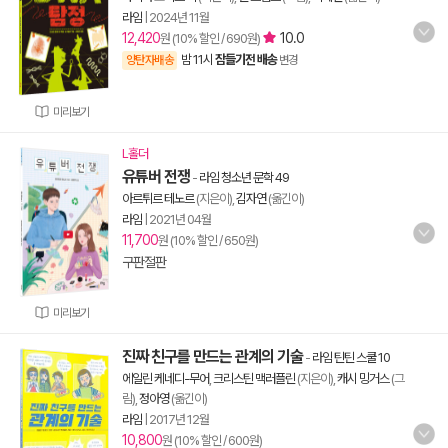
라임
|
2024년 11월
12,420
10.0
원 (10% 할인 / 690원)
밤 11시
잠들기전 배송
양탄자배송
변경
미리보기
L홀더
유튜버 전쟁
-
라임 청소년 문학 49
아르튀르 테노르
(지은이),
김자연
(옮긴이)
라임
|
2021년 04월
11,700
원 (10% 할인 / 650원)
구판절판
미리보기
진짜 친구를 만드는 관계의 기술
-
라임 틴틴 스쿨 10
에일린 케네디-무어
,
크리스틴 맥러플린
(지은이),
캐시 밍거스
(그
림),
정아영
(옮긴이)
라임
|
2017년 12월
10,800
원 (10% 할인 / 600원)