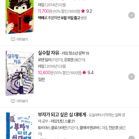
라임
|
2014년 02월
11,700
9.2
원 (10% 할인 / 650원)
택배
로 주문하면
8월 11일 출고
변경
미리보기
실수할 자유
-
라임 청소년 문학 19
로렌 밀러
(지은이),
강효원
(옮긴이)
라임
|
2016년 03월
10,800
9.4
원 (10% 할인 / 600원)
절판
미리보기
부자가 되고 싶은 십 대에게
- 오늘부터 시작하는 알짜 경
제 공부
-
라임 틴틴 스쿨 21
토비아스 클로스터만
(지은이),
클레어 렌코바
(그림),
전은경
(옮긴
이)