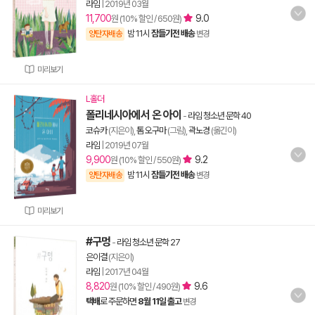
라임
|
2019년 03월
11,700
9.0
원 (10% 할인 / 650원)
밤 11시
잠들기전 배송
양탄자배송
변경
미리보기
L홀더
폴리네시아에서 온 아이
-
라임 청소년 문학 40
코슈카
(지은이),
톰 오구마
(그림),
곽노경
(옮긴이)
라임
|
2019년 07월
9,900
9.2
원 (10% 할인 / 550원)
밤 11시
잠들기전 배송
양탄자배송
변경
미리보기
#구멍
-
라임 청소년 문학 27
은이결
(지은이)
라임
|
2017년 04월
8,820
9.6
원 (10% 할인 / 490원)
택배
로 주문하면
8월 11일 출고
변경