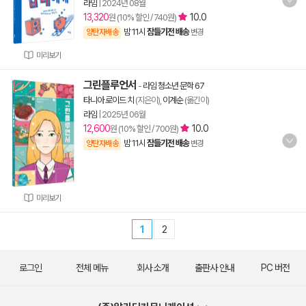
라임
|
2024년 08월
13,320
10.0
원 (10% 할인 / 740원)
밤 11시
잠들기전 배송
양탄자배송
변경
미리보기
그린플루언서
-
라임 청소년 문학 67
타니아 로이드 치
(지은이),
이계순
(옮긴이)
라임
|
2025년 06월
12,600
10.0
원 (10% 할인 / 700원)
밤 11시
잠들기전 배송
양탄자배송
변경
미리보기
1
2
로그인
전체 메뉴
회사 소개
출판사 안내
PC 버전