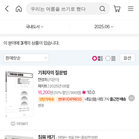
국내도서
2025.06
이 분야에
3
개의 상품이 있습니다.
옵션
기획자의 질문법
한성희
(지은이)
파지트
|
2025년 06월
16,200
10.0
원 (10% 할인 / 900원)
내일 (월) 아침 7시
출근전 배송
양탄자배송
썬데이 EXPRESS
변경
미리보기
침묵 깨기
- 원하는 것을 얻는 확실한 방법