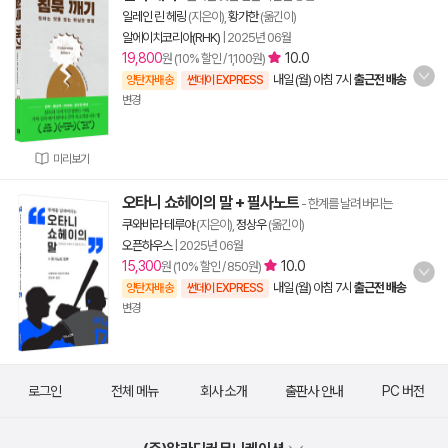
일레인 린 헤링
(지은이),
황가한
(옮긴이)
알에이치코리아(RHK)
|
2025년 06월
19,800
10.0
원 (10% 할인 / 1,100원)
내일 (월) 아침 7시
출근전 배송
양탄자배송
썬데이 EXPRESS
변경
미리보기
오타니 쇼헤이의 말 + 필사노트
- 한계를 날려 버리는
쿠와바라 테루야
(지은이),
정상우
(옮긴이)
오픈하우스
|
2025년 06월
15,300
10.0
원 (10% 할인 / 850원)
내일 (월) 아침 7시
출근전 배송
양탄자배송
썬데이 EXPRESS
변경
로그인
전체 메뉴
회사 소개
출판사 안내
PC 버전