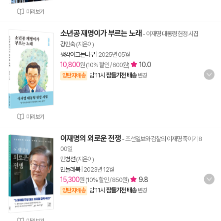
미리보기
소년공 재명이가 부르는 노래
- 이재명 대통령 헌정 시집
강민숙
(지은이)
생각이크는나무
|
2025년 05월
10,800
10.0
원 (10% 할인 / 600원)
밤 11시
잠들기전 배송
양탄자배송
변경
미리보기
이재명의 외로운 전쟁
- 조선일보와 검찰의 이재명 죽이기 8
00일
민병선
(지은이)
민들레북
|
2023년 12월
15,300
9.8
원 (10% 할인 / 850원)
밤 11시
잠들기전 배송
양탄자배송
변경