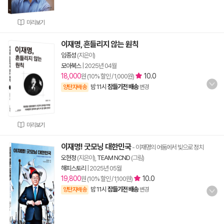
미리보기
이재명, 흔들리지 않는 원칙
임종성
(지은이)
모아북스
|
2025년 04월
18,000
10.0
원 (10% 할인 / 1,000원)
밤 11시
잠들기전 배송
양탄자배송
변경
미리보기
이재명! 굿모닝 대한민국
- 이재명의 어둠에서 빛으로 정치
오현정
(지은이),
TEAM NCND
(그림)
해피스토리
|
2025년 05월
19,800
10.0
원 (10% 할인 / 1,100원)
밤 11시
잠들기전 배송
양탄자배송
변경