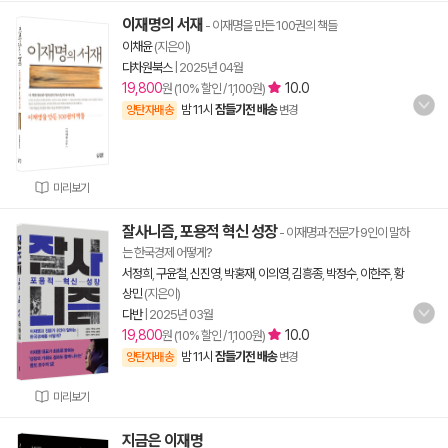
이재명의 서재
- 이재명을 만든 100권의 책들
이채윤
(지은이)
다차원북스
|
2025년 04월
19,800
10.0
원 (10% 할인 / 1,100원)
밤 11시
잠들기전 배송
양탄자배송
변경
미리보기
잘사니즘, 포용적 혁신 성장
- 이재명과 전문가 9인이 말하
는 한국경제 어떻게?
서정희
,
구윤철
,
신진영
,
박홍재
,
이의영
,
김흥종
,
박정수
,
이한주
,
황
상민
(지은이)
다반
|
2025년 03월
19,800
10.0
원 (10% 할인 / 1,100원)
밤 11시
잠들기전 배송
양탄자배송
변경
미리보기
지금은 이재명