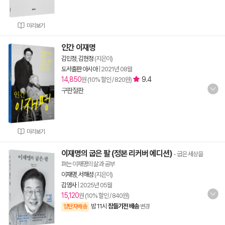
미리보기
인간 이재명
김민정
,
김현정
(지은이)
도서출판 아시아
|
2021년 08월
14,850
9.4
원 (10% 할인 / 820원)
구판절판
미리보기
이재명의 굽은 팔 (정본 리커버 에디션)
- 굽은 세상을
펴는 이재명의 삶과 공부
이재명
,
서해성
(지은이)
김영사
|
2025년 05월
15,120
원 (10% 할인 / 840원)
밤 11시
잠들기전 배송
양탄자배송
변경