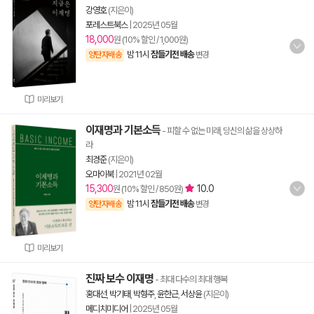
강영호
(지은이)
포레스트북스
|
2025년 05월
18,000
원 (10% 할인 / 1,000원)
밤 11시
잠들기전 배송
양탄자배송
변경
미리보기
이재명과 기본소득
- 피할 수 없는 미래, 당신의 삶을 상상하
라
최경준
(지은이)
오마이북
|
2021년 02월
15,300
10.0
원 (10% 할인 / 850원)
밤 11시
잠들기전 배송
양탄자배송
변경
미리보기
진짜 보수 이재명
- 최대 다수의 최대 행복
홍대선
,
박기태
,
박형주
,
윤한근
,
서상윤
(지은이)
메디치미디어
|
2025년 05월