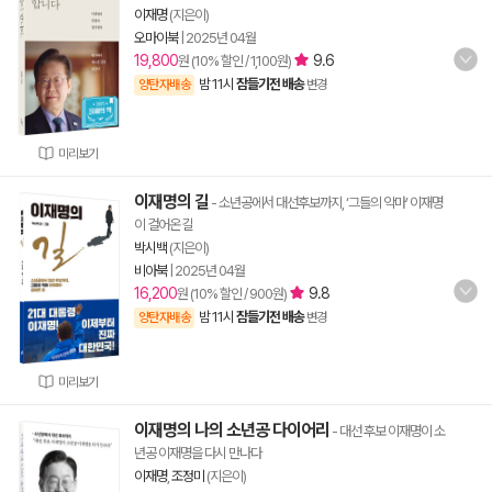
이재명
(지은이)
오마이북
|
2025년 04월
19,800
9.6
원 (10% 할인 / 1,100원)
밤 11시
잠들기전 배송
양탄자배송
변경
미리보기
이재명의 길
- 소년공에서 대선후보까지, ‘그들의 악마’ 이재명
이 걸어온 길
박시백
(지은이)
비아북
|
2025년 04월
16,200
9.8
원 (10% 할인 / 900원)
밤 11시
잠들기전 배송
양탄자배송
변경
미리보기
이재명의 나의 소년공 다이어리
- 대선 후보 이재명이 소
년공 이재명을 다시 만나다
이재명
,
조정미
(지은이)