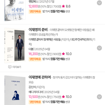
팬덤북스
|
2021년 07월
12,600
8.6
원 (10% 할인 / 700원)
밤 11시
잠들기전 배송
양탄자배송
변경
이재명의 준비
- 이재명 곁에서 오랫동안 함께한 사람들은 왜
이재명의 성공을 확신하는가
이재명 곁에서 함께해온 사람들
(지은이),
더민주전국혁신회의
(기
획)
더봄
|
2025년 04월
16,200
10.0
원 (10% 할인 / 900원)
밤 11시
잠들기전 배송
양탄자배송
변경
미리보기
이재명에 관하여
- 정치적 동지 김민석이 말하는 이재명의 참
모습
김민석
(지은이)
메디치미디어
|
2025년 04월
13,500
10.0
원 (10% 할인 / 750원)
밤 11시
잠들기전 배송
양탄자배송
변경