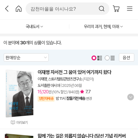
국내도서
우리의 과거, 현재, 미래
이 분야에
30
개의 상품이 있습니다.
옵션
이재명 자서전 그 꿈이 있어 여기까지 왔다
이재명
,
스토리텔링콘텐츠연구소
(지은이)
도서출판 아시아
|
2025년 06월
15,120
7.7
원 (10% 할인 / 840원)
밤 11시
잠들기전 배송
양탄자배송
변경
미리보기
함께 가는 길은 외롭지 않습니다 (당선 기념 리커버