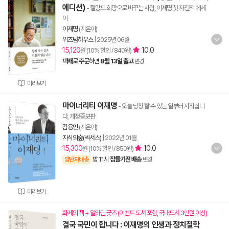
에디션)
- 절망도 희망으로 바꾸는 사람, 이재명 첫 자전적 에세
이
이재명
(지은이)
위즈덤하우스
|
2025년 06월
15,120
10.0
원 (10% 할인 / 840원)
택배
로 주문하면
8월 13일 출고
변경
미리보기
마이너리티 이재명
- 오늘 당장 할 수 있는 일부터 시작합니
다, 개정증보판
김용민
(지은이)
지식의숲(넥서스)
|
2022년 01월
15,300
10.0
원 (10% 할인 / 850원)
밤 11시
잠들기전 배송
양탄자배송
변경
미리보기
화제의 책 + 알라딘 굿즈 (이벤트 도서 포함, 국내도서 3만원 이상)
결국 국민이 합니다 : 이재명의 인생과 정치철학