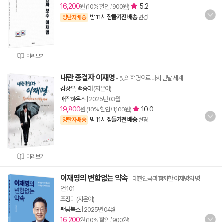
16,200
5.2
원 (10% 할인 / 900원)
밤 11시
잠들기전 배송
양탄자배송
변경
미리보기
내란 종결자 이재명
- 빛의 혁명으로 다시 만날 세계
김상우
,
백승대
(지은이)
매직하우스
|
2025년 03월
19,800
10.0
원 (10% 할인 / 1,100원)
밤 11시
잠들기전 배송
양탄자배송
변경
미리보기
이재명의 변함없는 약속
- 대한민국과 함께한 이재명의 명
언 101
조정미
(지은이)
팬덤북스
|
2025년 04월
16,200
원 (10% 할인 / 900원)