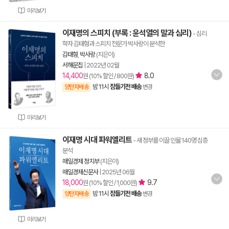
미리보기
이재명의 스피치 (부록 : 윤석열의 말과 심리)
- 심리
학자 김태형과 스피치 전문가 박사랑이 분석한
김태형
,
박사랑
(지은이)
서해문집
|
2022년 02월
14,400
8.0
원 (10% 할인 / 800원)
밤 11시
잠들기전 배송
양탄자배송
변경
미리보기
이재명 시대 파워엘리트
- 새 정부를 이끌 인물 140명 심층
분석
매일경제 정치부
(지은이)
매일경제신문사
|
2025년 06월
18,000
9.7
원 (10% 할인 / 1,000원)
밤 11시
잠들기전 배송
양탄자배송
변경
미리보기