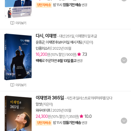
밤 11시
잠들기전 배송
양탄자배송
변경
미리보기
다시, 이재명
- 대선 251일, 이재명의 말과 글
윤종군
,
이재명 후보비서실 메시지팀
(지은이)
민중의소리
|
2022년 05월
16,200
7.3
원 (10% 할인 / 900원)
택배
로 주문하면
8월 13일 출고
변경
미리보기
이재명과 365일
- 사진과 일러스트로 하루하루를 담다
맘껏
(지은이)
와우라이프
|
2025년 05월
24,300
10.0
원 (10% 할인 / 1,350원)
밤 11시
잠들기전 배송
양탄자배송
변경