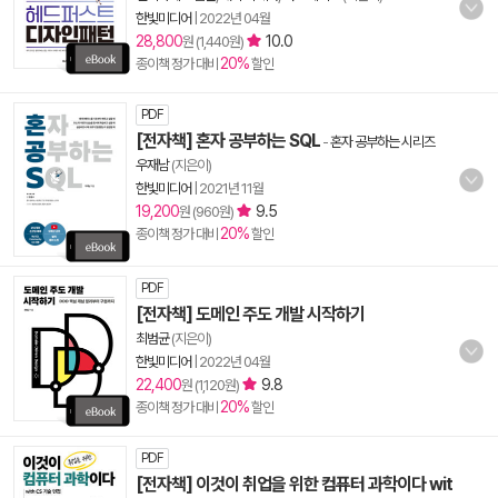
한빛미디어
|
2022년 04월
28,800
10.0
원 (1,440원)
20%
종이책 정가 대비
할인
PDF
[전자책] 혼자 공부하는 SQL
-
혼자 공부하는 시리즈
우재남
(지은이)
한빛미디어
|
2021년 11월
19,200
9.5
원 (960원)
20%
종이책 정가 대비
할인
PDF
[전자책] 도메인 주도 개발 시작하기
최범균
(지은이)
한빛미디어
|
2022년 04월
22,400
9.8
원 (1,120원)
20%
종이책 정가 대비
할인
PDF
[전자책] 이것이 취업을 위한 컴퓨터 과학이다 wit