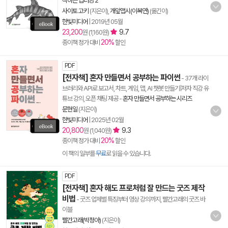
작하는 딥러닝 2
사이토 고키
(지은이),
개앞맵시(이복연)
(옮긴이)
한빛미디어
|
2019년 05월
23,200
9.7
원 (1,160원)
20%
종이책 정가 대비
할인
PDF
[전자책] 혼자 만들면서 공부하는 파이썬
- 37개 라이
브러리와 API로 보고서, 차트, 게임, 맵, AI 챗봇 만들기|저자 직강 유
튜브 강의, 오픈 채팅 제공
-
혼자 만들면서 공부하는 시리즈
문현일
(지은이)
한빛미디어
|
2025년 02월
20,800
9.3
원 (1,040원)
20%
종이책 정가 대비
할인
이 책의 일부를
무료
로 읽을 수 있습니다.
PDF
[전자책] 혼자 해도 프로처럼 잘 만드는 굿즈 제작
비법
- 굿즈 업체별 특징부터 영상 강의까지, 빨간고래의 굿즈 바
이블
빨간고래(박정아)
(지은이)