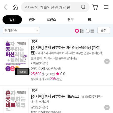
일반
만화
로맨스
판무
BL
옵션
PDF
[전자책] 혼자 공부하는 머신러닝+딥러닝 (개정
판)
- 케라스와 파이토치로 1:1 과외하듯 배우는 인공지능 자습서,
별책 용어노트, 저자 직강 유튜브 강의 제공
박해선
(지은이)
한빛미디어
|
2025년 04월
25,600
9.9
원 (1,280원)
20%
종이책 정가 대비
할인
PDF
[전자책] 혼자 공부하는 네트워크
- 1:1 과외하듯 배우는
네트워크 자습서
강민철
(지은이)
한빛미디어
|
2024년 04월