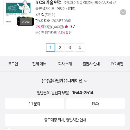
h CS 기술 면접
- 취업과 이직을 결정하는 필수 CS 지식+기
술 면접 가이드
-
이것이 시리즈
강민철
(지은이)
한빛미디어
|
2024년 08월
28,800
9.7
원 (1,440원)
20%
종이책 정가 대비
할인
1
2
3
4
로그인
전체 메뉴
회사 소개
출판사 안내
PC 버전
(주)알라딘커뮤니케이션
1544-2514
일반문의 (발신자 부담)
1:1 문의
FAQ
중고매장 위치, 영업시간 안내