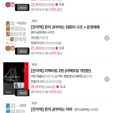
22,400
9.8
원 (1,120원)
20%
종이책 정가 대비
할인
PDF
[전자책] 혼자 공부하는 컴퓨터 구조 + 운영체제
-
혼자 공부하는 시리즈
강민철
(지은이)
한빛미디어
|
2022년 08월
22,400
9.8
원 (1,120원)
20%
종이책 정가 대비
할인
PDF
[전자책] 리팩터링 2판 (리팩토링 개정판)
마틴 파울러
(지은이),
남기혁
,
개앞맵시(이복연)
(옮긴이)
한빛미디어
|
2020년 05월
28,000
9.4
원 (1,400원)
20%
종이책 정가 대비
할인
PDF
[전자책] 혼자 공부하는 자바
-
혼자 공부하는 시리즈