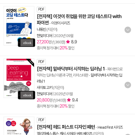
PDF
[전자책] 이것이 취업을 위한 코딩 테스트다 with
파이썬
-
이것이 시리즈
나동빈
(지은이)
한빛미디어
|
2020년 09월
27,200
8.9
원 (1,360원)
20%
종이책 정가 대비
할인
PDF
[전자책] 밑바닥부터 시작하는 딥러닝 1
- 파이썬으로
익히는 딥러닝 이론과 구현, 리마스터판
-
밑바닥부터 시작하는 딥
러닝 1
사이토 고키
(지은이)
한빛미디어
|
2025년 01월
20,800
9.4
원 (1,040원)
20%
종이책 정가 대비
할인
PDF
[전자책] 헤드 퍼스트 디자인 패턴
-
Head First 시리즈
엘리자베스 롭슨
,
캐시 시에라
,
버트 베이츠
(지은이)