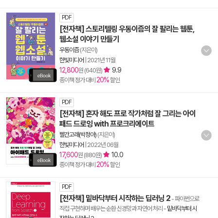
PDF
[전자책] 스토리텔링 우동이즘의 잘 팔리는 웹툰,
웹소설 이야기 만들기
우동이즘
(지은이)
한빛미디어
|
2021년 11월
12,800
9.9
원 (640원)
20%
종이책 정가 대비
할인
PDF
[전자책] 혼자 해도 프로 작가처럼 잘 그리는 아이
패드 드로잉 with 프로크리에이트
빨간고래(박정아)
(지은이)
한빛미디어
|
2022년 06월
17,600
10.0
원 (880원)
20%
종이책 정가 대비
할인
PDF
[전자책] 밑바닥부터 시작하는 딥러닝 2
- 파이썬으로
직접 구현하며 배우는 순환 신경망과 자연어 처리
-
밑바닥부터 시