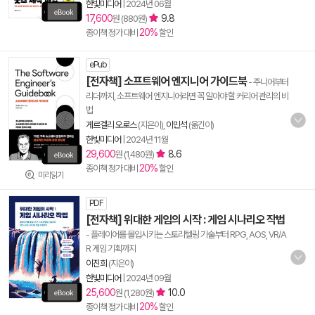
한빛미디어
|
2024년 06월
17,600
9.8
원 (880원)
20%
종이책 정가 대비
할인
ePub
[전자책] 소프트웨어 엔지니어 가이드북
- 주니어부터
리더까지, 소프트웨어 엔지니어라면 꼭 알아야 할 커리어 관리의 비
법
게르겔리 오로스
(지은이),
이민석
(옮긴이)
한빛미디어
|
2024년 11월
29,600
8.6
원 (1,480원)
20%
종이책 정가 대비
할인
미리읽기
PDF
[전자책] 위대한 게임의 시작 : 게임 시나리오 작법
- 플레이어를 몰입시키는 스토리텔링 기술부터 RPG, AOS, VR/A
R 게임 기획까지
이진희
(지은이)
한빛미디어
|
2024년 09월
25,600
10.0
원 (1,280원)
20%
종이책 정가 대비
할인