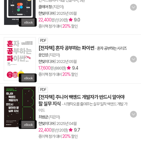
인 시스템에서 개발 전달까지, 3판
클레어 정
(지은이)
한빛미디어
|
2025년 05월
22,400
9.0
원 (1,120원)
20%
종이책 정가 대비
할인
PDF
[전자책] 혼자 공부하는 파이썬
-
혼자 공부하는 시리즈
윤인성
(지은이)
한빛미디어
|
2022년 05월
17,600
9.4
원 (880원)
20%
종이책 정가 대비
할인
PDF
[전자책] 주니어 백엔드 개발자가 반드시 알아야
할 실무 지식
- 시행착오를 줄여주는 실무 밀착 백엔드 개발 가
이드
최범균
(지은이)
한빛미디어
|
2025년 04월
22,400
9.7
원 (1,120원)
20%
종이책 정가 대비
할인