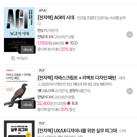
ePub
[전자책] AGI의 시대
- 인간을 초월한 인공지능, AGI를 논하
다
한상기
(지은이)
한빛미디어
|
2024년 12월
17,600
10.0
원 (880원)
20%
종이책 정가 대비
할인
미리읽기
PDF
[전자책] 자바스크립트 + 리액트 디자인 패턴
- 자바
스크립트와 리액트의 최신 패턴과 렌더링, 성능 패턴까지
애디 오스마니
(지은이),
윤창식
(옮긴이)
한빛미디어
|
2024년 08월
22,400
8.8
원 (1,120원)
20%
종이책 정가 대비
할인
PDF
[전자책] UX/UI 디자이너를 위한 실무 피그마
- 디자