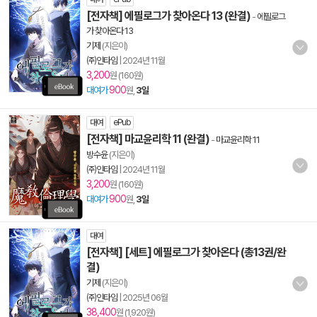
[전자책] 에필로그가 찾아온다 13 (완결)
-
에필로그
가 찾아온다 13
기제
(지은이)
㈜인타임
|
2024년 11월
3,200
원 (160원)
900
대여가
원,
3일
대여
ePub
[전자책] 마교윤리학 11 (완결)
-
마교윤리학 11
방수윤
(지은이)
㈜인타임
|
2024년 11월
3,200
원 (160원)
900
대여가
원,
3일
대여
[전자책] [세트] 에필로그가 찾아온다 (총13권/완
결)
기제
(지은이)
㈜인타임
|
2025년 06월
38,400
원 (1,920원)