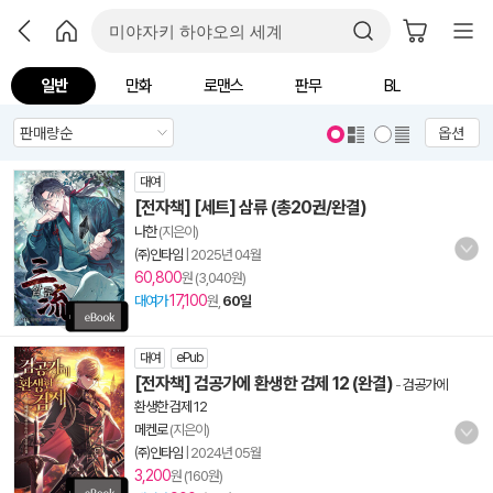
일반
만화
로맨스
판무
BL
옵션
대여
[전자책] [세트] 삼류 (총20권/완결)
나한
(지은이)
㈜인타임
|
2025년 04월
60,800
원 (3,040원)
17,100
대여가
원,
60일
대여
ePub
[전자책] 검공가에 환생한 검제 12 (완결)
-
검공가에
환생한 검제 12
메켄로
(지은이)
㈜인타임
|
2024년 05월
3,200
원 (160원)