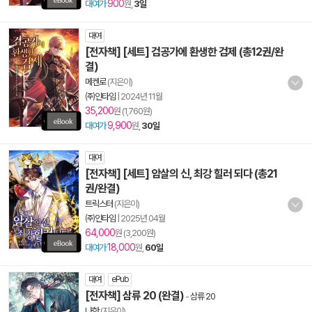
900
대여가
원,
3일
대여
[전자책] [세트] 검공가에 환생한 검제 (총12권/완
결)
메켄로
(지은이)
㈜인타임
|
2024년 11월
35,200
원 (1,760원)
9,900
대여가
원,
30일
대여
[전자책] [세트] 암살의 신, 최강 힐러 되다 (총21
권/완결)
트릭스터
(지은이)
㈜인타임
|
2025년 04월
64,000
원 (3,200원)
18,000
대여가
원,
60일
대여
ePub
[전자책] 삼류 20 (완결)
-
삼류 20
나한
(지은이)