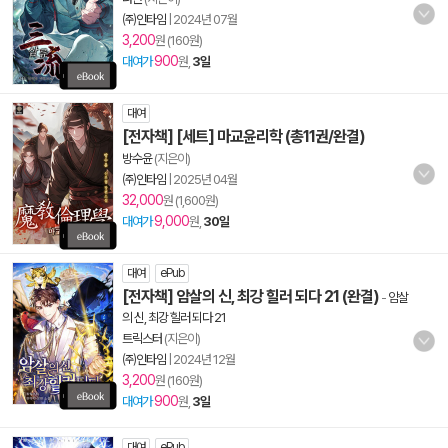
㈜인타임
|
2024년 07월
3,200
원 (160원)
900
대여가
원,
3일
대여
[전자책] [세트] 마교윤리학 (총11권/완결)
방수윤
(지은이)
㈜인타임
|
2025년 04월
32,000
원 (1,600원)
9,000
대여가
원,
30일
대여
ePub
[전자책] 암살의 신, 최강 힐러 되다 21 (완결)
-
암살
의 신, 최강 힐러 되다 21
트릭스터
(지은이)
㈜인타임
|
2024년 12월
3,200
원 (160원)
900
대여가
원,
3일
대여
ePub