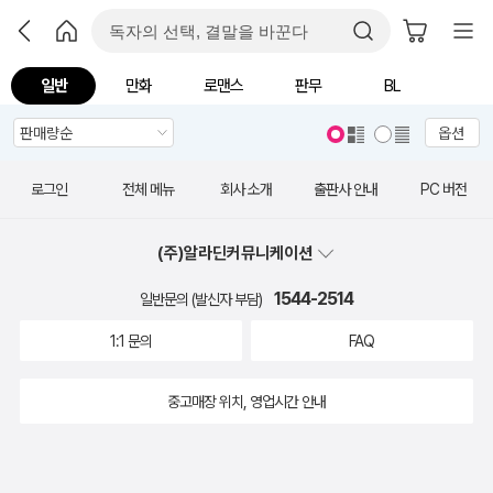
일반
만화
로맨스
판무
BL
옵션
로그인
전체 메뉴
회사 소개
출판사 안내
PC 버전
(주)알라딘커뮤니케이션
1544-2514
일반문의 (발신자 부담)
1:1 문의
FAQ
중고매장 위치, 영업시간 안내