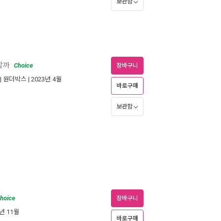
보관함
할까
Choice
장바구니
|
원더박스
| 2023년 4월
바로구매
보관함
hoice
장바구니
3년 11월
바로구매