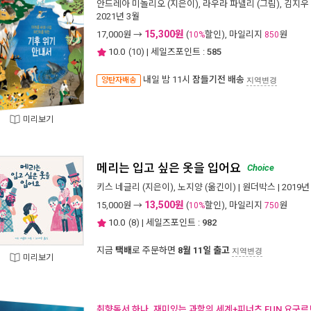
안드레아 미놀리오
(지은이),
라우라 파넬리
(그림),
김지우
2021년 3월
15,300원
17,000
원 →
(
할인), 마일리지
원
10%
850
10.0
(
10
) | 세일즈포인트 :
585
내일 밤 11시
잠들기전 배송
양탄자배송
지역변경
미리보기
메리는 입고 싶은 옷을 입어요
Choice
키스 네글리
(지은이),
노지양
(옮긴이) |
원더박스
| 2019년
13,500원
15,000
원 →
(
할인), 마일리지
원
10%
750
10.0
(
8
) | 세일즈포인트 :
982
지금
택배
로 주문하면
8월 11일 출고
지역변경
미리보기
취향독서 하나. 재미있는 과학의 세계+피너츠 FUN 요구르트