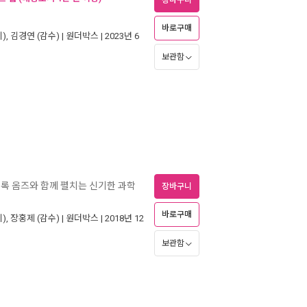
장바구니
바로구매
),
김경연
(감수) |
원더박스
| 2023년 6
보관함
셜록 옴즈와 함께 펼치는 신기한 과학
장바구니
바로구매
),
장홍제
(감수) |
원더박스
| 2018년 12
보관함