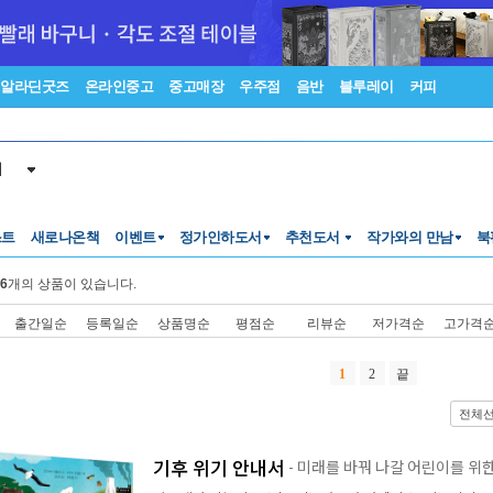
알라딘굿즈
온라인중고
중고매장
우주점
음반
블루레이
커피
서
스트
새로나온책
이벤트
정가인하도서
추천도서
작가와의 만남
북
6
개의 상품이 있습니다.
출간일순
등록일순
상품명순
평점순
리뷰순
저가격순
고가격
1
2
끝
전체
기후 위기 안내서
- 미래를 바꿔 나갈 어린이를 위