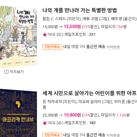
나의 개를 만나러 가는 특별한 방법
필립 C. 스테드
(지은이),
매튜 코델
(그림),
배주영
(옮긴이) 
13,500원
15,000
원 →
(
할인), 마일리지
원
10%
750
10.0
(
3
) | 세일즈포인트 :
231
내일 아침 7시
출근전 배송
양탄자배송
지역변경
미리보기
세계 시민으로 살아가는 어린이를 위한 아
킴 차카네차
(지은이),
마요와 알라비
(그림),
박미준
(옮긴이
월
19,800원
22,000
원 →
(
할인), 마일리지
원
10%
1,100
10.0
(
4
) | 세일즈포인트 :
182
내일 아침 7시
출근전 배송
양탄자배송
지역변경