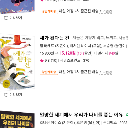
내일 아침 7시
출근전 배송
양탄자배송
지역변경
미리보기
새가 된다는 건
- 새들은 어떻게 먹고, 느끼고, 사랑
팀 버케드
(지은이),
캐서린 레이너
(그림),
노승영
(옮긴이) 
15,120원
16,800
원 →
(
할인), 마일리지
원
10%
840
9.8
(
10
) | 세일즈포인트 :
370
내일 아침 7시
출근전 배송
양탄자배송
지역변경
미리보기
멸망한 세계에서 우리가 나비를 쫓는 이유
C
조나단 케이스
(지은이),
조은영
(옮긴이) |
원더박스
| 202