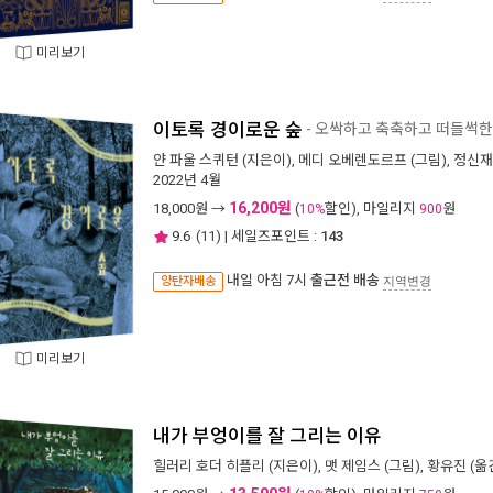
미리보기
이토록 경이로운 숲
- 오싹하고 축축하고 떠들썩한
얀 파울 스퀴턴
(지은이),
메디 오베렌도르프
(그림),
정신재
2022년 4월
16,200원
18,000
원 →
(
할인), 마일리지
원
10%
900
9.6
(
11
) | 세일즈포인트 :
143
내일 아침 7시
출근전 배송
양탄자배송
지역변경
미리보기
내가 부엉이를 잘 그리는 이유
힐러리 호더 히플리
(지은이),
맷 제임스
(그림),
황유진
(옮