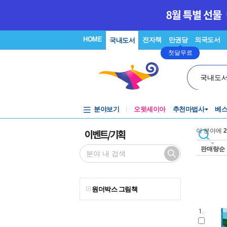
HOME
전자책
만권당
외국도서
국내도서
첫달무료
국내도
분야보기
오뒷세이아
추천마법사
베
이벤트/기획
이 분야에
2
판매량순
원더박스 그림책
1.