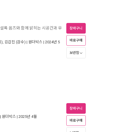
정 셜록 옴즈와 함께 밝히는 시공간과 우
장바구니
바로구매
),
김갑진
(감수) |
원더박스
| 2024년 5
보관함
장바구니
|
원더박스
| 2025년 4월
바로구매