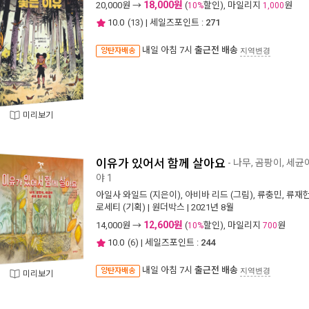
18,000원
20,000
원 →
(
할인), 마일리지
원
10%
1,000
10.0
(
13
) | 세일즈포인트 :
271
내일 아침 7시
출근전 배송
양탄자배송
지역변경
미리보기
이유가 있어서 함께 살아요
- 나무, 곰팡이, 세균
야 1
아일사 와일드
(지은이),
아비바 리드
(그림),
류충민
,
류재
로세티
(기획) |
원더박스
| 2021년 8월
12,600원
14,000
원 →
(
할인), 마일리지
원
10%
700
10.0
(
6
) | 세일즈포인트 :
244
내일 아침 7시
출근전 배송
양탄자배송
지역변경
미리보기