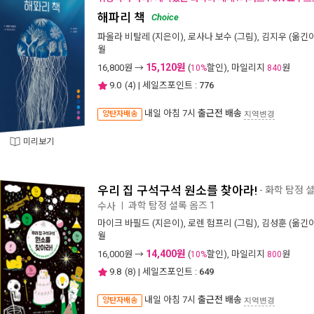
해파리 책
Choice
파올라 비탈레
(지은이),
로사나 보수
(그림),
김지우
(옮긴이
월
15,120원
16,800
원 →
(
할인), 마일리지
원
10%
840
9.0
(
4
) | 세일즈포인트 :
776
내일 아침 7시
출근전 배송
양탄자배송
지역변경
미리보기
우리 집 구석구석 원소를 찾아라!
- 화학 탐정 
과학 탐정 셜록 옴즈 1
수사
ㅣ
마이크 바필드
(지은이),
로렌 험프리
(그림),
김성훈
(옮긴이
월
14,400원
16,000
원 →
(
할인), 마일리지
원
10%
800
9.8
(
8
) | 세일즈포인트 :
649
내일 아침 7시
출근전 배송
양탄자배송
지역변경