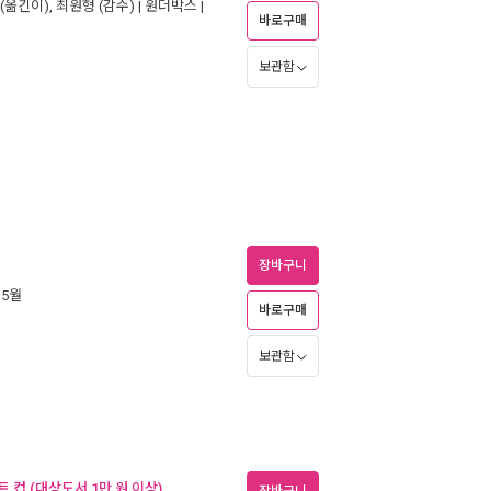
(옮긴이),
최원형
(감수) |
원더박스
|
바로구매
보관함
장바구니
 5월
바로구매
보관함
 컵 (대상도서 1만 원 이상)