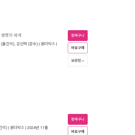
 생명의 세계
장바구니
(옮긴이),
김산하
(감수) |
원더박스
|
바로구매
보관함
장바구니
긴이) |
원더박스
| 2024년 11월
바로구매