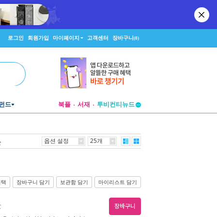
로그인
회원가입
마이페이지
고객센터
장바구니
(0)
투비컨티뉴드
펀드
북플
서재
창작플랫폼
투비컨티뉴드
옵션 설정
25개
순
선택
장바구니 담기
보관함 담기
마이리스트 담기
한
장바구니