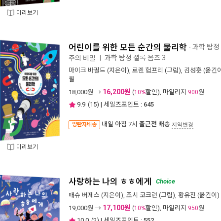
미리보기
어린이를 위한 모든 순간의 물리학
- 과학 탐
과학 탐정 셜록 옴즈 3
주의 비밀
ㅣ
마이크 바필드
(지은이),
로렌 험프리
(그림),
김성훈
(옮긴이
월
16,200원
18,000
원 →
(
할인), 마일리지
원
10%
900
9.9
(
15
) | 세일즈포인트 :
645
내일 아침 7시
출근전 배송
양탄자배송
지역변경
미리보기
사랑하는 나의 ㅎㅎ에게
Choice
매슈 버제스
(지은이),
조시 코크런
(그림),
황유진
(옮긴이) 
17,100원
19,000
원 →
(
할인), 마일리지
원
10%
950
10.0
(
2
) | 세일즈포인트 :
552