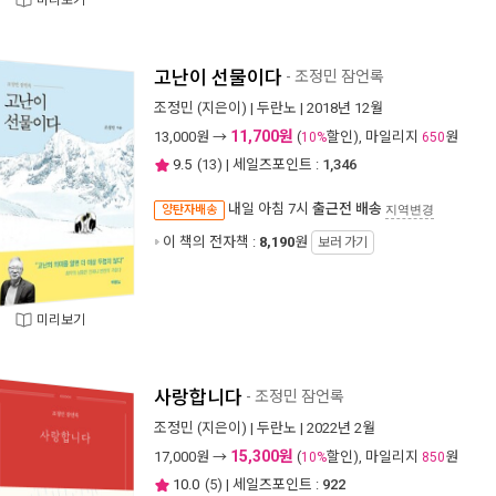
미리보기
고난이 선물이다
- 조정민 잠언록
조정민
(지은이) |
두란노
| 2018년 12월
11,700원
13,000
원 →
(
할인), 마일리지
원
10%
650
9.5
(
13
) | 세일즈포인트 :
1,346
내일 아침 7시
출근전 배송
양탄자배송
지역변경
이 책의 전자책 :
8,190
원
보러 가기
미리보기
사랑합니다
- 조정민 잠언록
조정민
(지은이) |
두란노
| 2022년 2월
15,300원
17,000
원 →
(
할인), 마일리지
원
10%
850
10.0
(
5
) | 세일즈포인트 :
922