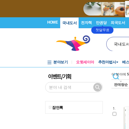
HOME
전자책
만권당
외국도서
국내도서
첫달무료
국내도
분야보기
오뒷세이아
추천마법사
베
이벤트/기획
이 분야에
5
판매량순
잠언록
1.