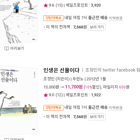
9.6
(
15
) | 세일즈포인트 :
3,920
내일 아침 7시
출근전 배송
양탄자배송
지역변경
이 책의 전자책 :
7,560
원
보러 가기
미리보기
인생은 선물이다
조정민의 twitter facebook 
ㅣ
조정민
(지은이) |
두란노
| 2012년 1월
11,700원
13,000
원 →
(
할인), 마일리지
원
10%
650
9.0
(
12
) | 세일즈포인트 :
1,922
내일 아침 7시
출근전 배송
양탄자배송
지역변경
이 책의 전자책 :
7,560
원
보러 가기