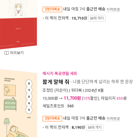
내일 아침 7시
출근전 배송
양탄자배송
지역변경
이 책의 전자책 :
10,710
원
보러 가기
미리보기
메시지 목공연필 세트
짧게 말해 줘
- 나를 단단하게 살리는 하루 한 문장
조정민
(지은이) |
위더북
| 2024년 8월
11,700원
13,000
원 →
(
할인), 마일리지
원
10%
650
세일즈포인트 :
565
내일 아침 7시
출근전 배송
양탄자배송
지역변경
이 책의 전자책 :
8,190
원
보러 가기