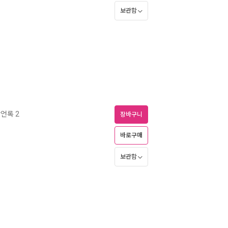
보관함
잠언록 2
장바구니
바로구매
보관함