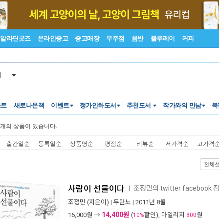
알라딘굿즈
온라인중고
중고매장
우주점
음반
블루레이
커피
서
스트
새로나온책
이벤트
정가인하도서
추천도서
작가와의 만남
북
개의 상품이 있습니다.
출간일순
등록일순
상품명순
평점순
리뷰순
저가격순
고가격
전체
사람이 선물이다
조정민의 twitter facebook 
ㅣ
조정민
(지은이) |
두란노
| 2011년 8월
14,400원
16,000
원 →
(
할인), 마일리지
원
10%
800