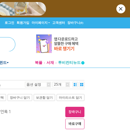
로그인
회원가입
마이페이지
고객센터
장바구니
(0)
펀드
북플
서재
투비컨티뉴드
창작플랫폼
투비컨티뉴드
옵션 설정
25개
순
선택
장바구니 담기
보관함 담기
마이리스트 담기
잠언록 1
장바구니
바로구매