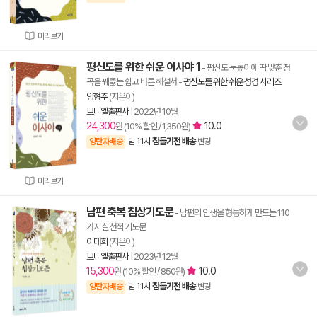
미리보기
평신도를 위한 쉬운 이사야 1
- 평신도 눈높이에 딱 맞춘 정
곡을 꿰뚫는 쉽고 바른 해설서
-
평신도를 위한 쉬운 성경 시리즈
양형주
(지은이)
브니엘출판사
|
2022년 10월
24,300
10.0
원 (10% 할인 / 1,350원)
밤 11시
잠들기전 배송
양탄자배송
변경
미리보기
남편 축복 침상기도문
- 남편의 인생을 형통하게 만드는 110
가지 실천적 기도문
이대희
(지은이)
브니엘출판사
|
2023년 12월
15,300
10.0
원 (10% 할인 / 850원)
밤 11시
잠들기전 배송
양탄자배송
변경