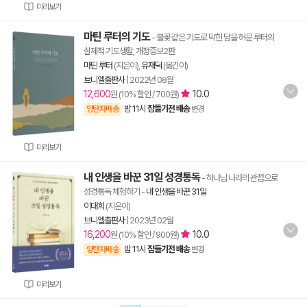
미리보기
마틴 루터의 기도
- 불꽃 같은 기도로 막힌 담을 허문 루터의
실제적 기도생활, 개정증보2판
마틴 루터
(지은이),
유재덕
(옮긴이)
브니엘출판사
|
2022년 08월
12,600
10.0
원 (10% 할인 / 700원)
밤 11시
잠들기전 배송
양탄자배송
변경
미리보기
내 인생을 바꾼 31일 성경통독
- 하나님 나라의 관점으로
성경통독 체험하기
-
내 인생을 바꾼 31일
이대희
(지은이)
브니엘출판사
|
2023년 02월
16,200
10.0
원 (10% 할인 / 900원)
밤 11시
잠들기전 배송
양탄자배송
변경
미리보기