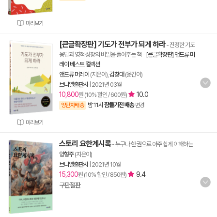
미리보기
[큰글확장판] 기도가 전부가 되게 하라
- 진정한 기도
응답과 영적 성장의 비밀을 풀어주는 책
-
[큰글확장판] 앤드류 머
레이 베스트 컬렉션
앤드류 머레이
(지은이),
김창대
(옮긴이)
브니엘출판사
|
2021년 03월
10,800
10.0
원 (10% 할인 / 600원)
밤 11시
잠들기전 배송
양탄자배송
변경
미리보기
스토리 요한계시록
- 누구나 한 권으로 아주 쉽게 이해하는
양형주
(지은이)
브니엘출판사
|
2021년 10월
15,300
9.4
원 (10% 할인 / 850원)
구판절판