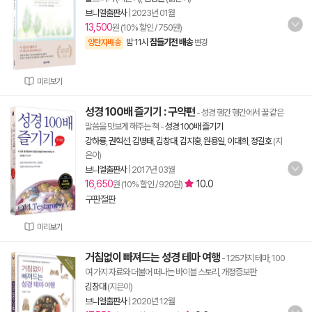
브니엘출판사
|
2023년 01월
13,500
원 (10% 할인 / 750원)
밤 11시
잠들기전 배송
양탄자배송
변경
미리보기
성경 100배 즐기기 : 구약편
- 성경 행간 행간에서 꿀 같은
말씀을 맛보게 해주는 책
-
성경 100배 즐기기
강하룡
,
권혁선
,
김병태
,
김창대
,
김지홍
,
원용일
,
이대희
,
정길호
(지
은이)
브니엘출판사
|
2017년 03월
16,650
10.0
원 (10% 할인 / 920원)
구판절판
미리보기
거침없이 빠져드는 성경 테마 여행
- 125가지 테마, 100
여 가지 자료와 더불어 떠나는 바이블 스토리, 개정증보판
김창대
(지은이)
브니엘출판사
|
2020년 12월