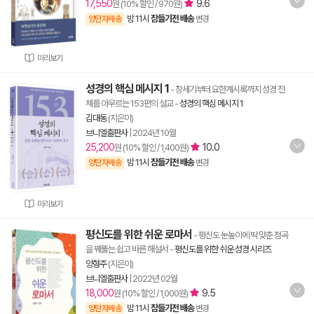
17,550
9.6
원 (10% 할인 / 970원)
밤 11시
잠들기전 배송
양탄자배송
변경
미리보기
성경의 핵심 메시지 1
- 창세기부터 요한계시록까지 성경 전
체를 아우르는 153편의 설교
-
성경의 핵심 메시지 1
김대동
(지은이)
브니엘출판사
|
2024년 10월
25,200
10.0
원 (10% 할인 / 1,400원)
밤 11시
잠들기전 배송
양탄자배송
변경
미리보기
평신도를 위한 쉬운 로마서
- 평신도 눈높이에 딱 맞춘 정곡
을 꿰뚫는 쉽고 바른 해설서
-
평신도를 위한 쉬운 성경 시리즈
양형주
(지은이)
브니엘출판사
|
2022년 02월
18,000
9.5
원 (10% 할인 / 1,000원)
밤 11시
잠들기전 배송
양탄자배송
변경