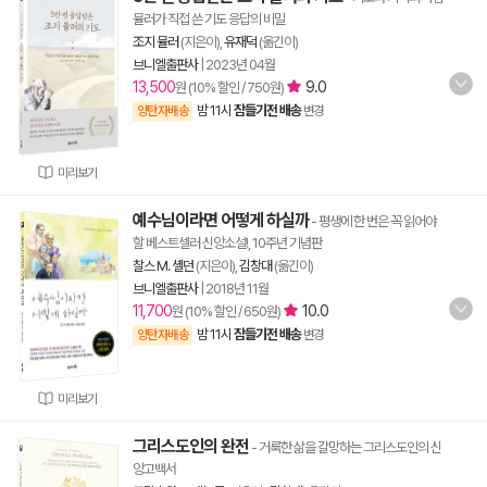
뮬러가 직접 쓴 기도 응답의 비밀
조지 뮬러
(지은이),
유재덕
(옮긴이)
브니엘출판사
|
2023년 04월
13,500
9.0
원 (10% 할인 / 750원)
밤 11시
잠들기전 배송
양탄자배송
변경
미리보기
예수님이라면 어떻게 하실까
- 평생에 한 번은 꼭 읽어야
할 베스트셀러 신앙소설!, 10주년 기념판
찰스 M. 셸던
(지은이),
김창대
(옮긴이)
브니엘출판사
|
2018년 11월
11,700
10.0
원 (10% 할인 / 650원)
밤 11시
잠들기전 배송
양탄자배송
변경
미리보기
그리스도인의 완전
- 거룩한 삶을 갈망하는 그리스도인의 신
앙고백서