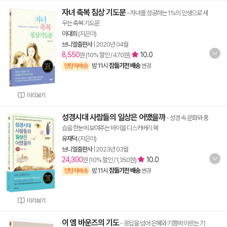
자녀 축복 침상 기도문
- 자녀를 성공하는 1%의 인생으로 세
우는 축복 기도문
이대희
(지은이)
브니엘출판사
|
2020년 04월
8,550
10.0
원 (10% 할인 / 470원)
밤 11시
잠들기전 배송
양탄자배송
변경
미리보기
성경시대 사람들의 일상은 어땠을까
- 성경 속 문화와 풍
습을 한눈에 보여주는 바이블 디스커버리 북
유재덕
(지은이)
브니엘출판사
|
2023년 03월
24,300
10.0
원 (10% 할인 / 1,350원)
밤 11시
잠들기전 배송
양탄자배송
변경
미리보기
이 엠 바운즈의 기도
- 응답을 넘어 은혜와 기쁨에 이르는 기