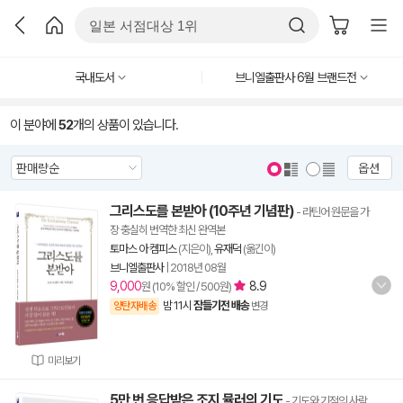
국내도서
브니엘출판사 6월 브랜드전
이 분야에
52
개의 상품이 있습니다.
옵션
그리스도를 본받아 (10주년 기념판)
- 라틴어 원문을 가
장 충실히 번역한 최신 완역본
토마스 아 켐피스
(지은이),
유재덕
(옮긴이)
브니엘출판사
|
2018년 08월
9,000
8.9
원 (10% 할인 / 500원)
밤 11시
잠들기전 배송
양탄자배송
변경
미리보기
5만 번 응답받은 조지 뮬러의 기도
- 기도와 기적의 사람