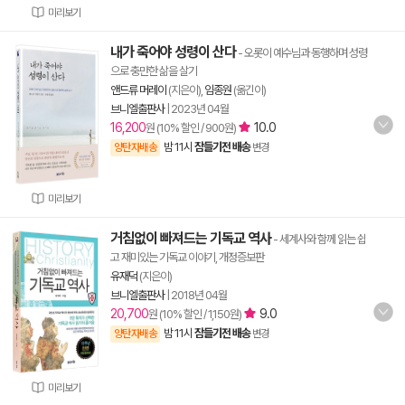
미리보기
내가 죽어야 성령이 산다
- 오롯이 예수님과 동행하며 성령
으로 충만한 삶을 살기
앤드류 머레이
(지은이),
임종원
(옮긴이)
브니엘출판사
|
2023년 04월
16,200
10.0
원 (10% 할인 / 900원)
밤 11시
잠들기전 배송
양탄자배송
변경
미리보기
거침없이 빠져드는 기독교 역사
- 세계사와 함께 읽는 쉽
고 재미있는 기독교 이야기, 개정증보판
유재덕
(지은이)
브니엘출판사
|
2018년 04월
20,700
9.0
원 (10% 할인 / 1,150원)
밤 11시
잠들기전 배송
양탄자배송
변경
미리보기