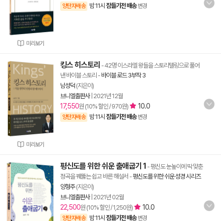
밤 11시
잠들기전 배송
양탄자배송
변경
미리보기
킹스 히스토리
- 42명 이스라엘 왕들을 스토리텔링으로 풀어
낸 바이블 스토리
-
바이블 로드 3부작 3
남성덕
(지은이)
브니엘출판사
|
2021년 12월
17,550
10.0
원 (10% 할인 / 970원)
밤 11시
잠들기전 배송
양탄자배송
변경
미리보기
평신도를 위한 쉬운 출애굽기 1
- 평신도 눈높이에 딱 맞춘
정곡을 꿰뚫는 쉽고 바른 해설서
-
평신도를 위한 쉬운 성경 시리즈
양형주
(지은이)
브니엘출판사
|
2021년 02월
22,500
10.0
원 (10% 할인 / 1,250원)
밤 11시
잠들기전 배송
양탄자배송
변경