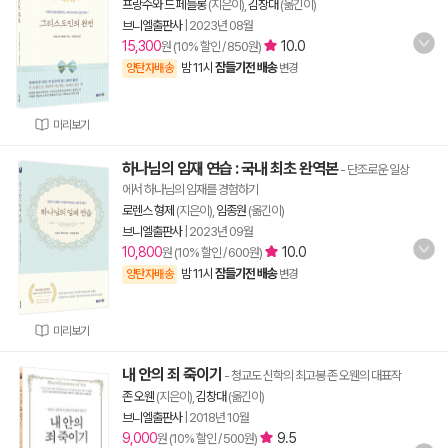
프랑수와 드 페늘롱
(지은이),
김창대
(옮긴이)
브니엘출판사
|
2023년 08월
15,300
10.0
원 (10% 할인 / 850원)
밤 11시
잠들기전 배송
양탄자배송
변경
미리보기
하나님의 임재 연습 : 국내 최초 완역본
- 단조로운 일상
에서 하나님의 임재를 경험하기
로렌스 형제
(지은이),
임종원
(옮긴이)
브니엘출판사
|
2023년 09월
10,800
10.0
원 (10% 할인 / 600원)
밤 11시
잠들기전 배송
양탄자배송
변경
미리보기
내 안의 죄 죽이기
- 청교도 신학의 최고봉 존 오웬의 대표작
존 오웬
(지은이),
김창대
(옮긴이)
브니엘출판사
|
2018년 10월
9,000
9.5
원 (10% 할인 / 500원)