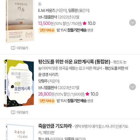
도
E. M. 바운즈
(지은이),
임종원
(옮긴이)
브니엘출판사
|
2022년 02월
13,500
10.0
원 (10% 할인 / 750원)
밤 11시
잠들기전 배송
양탄자배송
변경
미리보기
평신도를 위한 쉬운 요한계시록 (통합본)
- 평신도 눈
높이에 딱 맞춘 정곡을 꿰뚫는 쉽고 바른 해설서
-
평신도를 위한 쉬
운 성경 시리즈
양형주
(지은이)
브니엘출판사
|
2023년 07월
28,800
10.0
원 (10% 할인 / 1,600원)
밤 11시
잠들기전 배송
양탄자배송
변경
미리보기
죽을만큼 기도하라
- 영적 부흥의 대가 찰스 피니의 인생 기도
서, 개정3판
찰스 피니
(지은이),
임종원
(옮긴이)