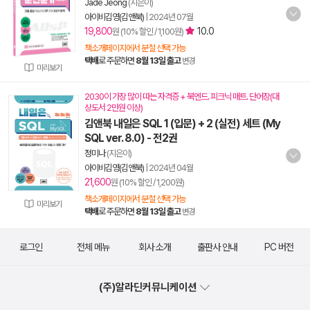
Jade Jeong
(지은이)
아이비김영(김앤북)
|
2024년 07월
19,800
10.0
원 (10% 할인 / 1,100원)
책소개페이지에서 분철 선택 가능
택배
로 주문하면
8월 13일 출고
변경
미리보기
2030이 가장 많이 따는 자격증 + 북엔드. 피크닉 매트. 단어장(대
상도서 2만원 이상)
김앤북 내일은 SQL 1 (입문) + 2 (실전) 세트 (My
SQL ver. 8.0) - 전2권
정미나
(지은이)
아이비김영(김앤북)
|
2024년 04월
21,600
원 (10% 할인 / 1,200원)
책소개페이지에서 분철 선택 가능
미리보기
택배
로 주문하면
8월 13일 출고
변경
로그인
전체 메뉴
회사 소개
출판사 안내
PC 버전
(주)알라딘커뮤니케이션