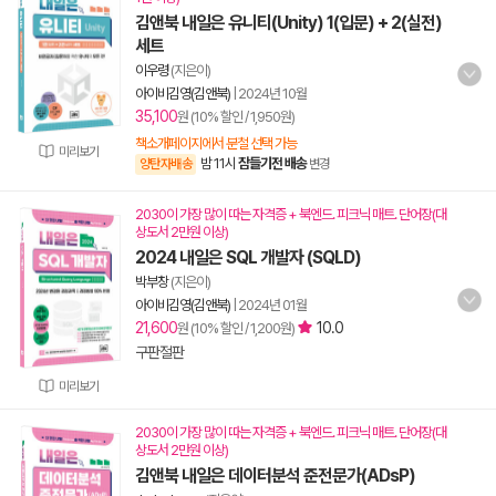
김앤북 내일은 유니티(Unity) 1(입문) + 2(실전)
세트
이우령
(지은이)
아이비김영(김앤북)
|
2024년 10월
35,100
원 (10% 할인 / 1,950원)
책소개페이지에서 분철 선택 가능
미리보기
밤 11시
잠들기전 배송
양탄자배송
변경
2030이 가장 많이 따는 자격증 + 북엔드. 피크닉 매트. 단어장(대
상도서 2만원 이상)
2024 내일은 SQL 개발자 (SQLD)
박부창
(지은이)
아이비김영(김앤북)
|
2024년 01월
21,600
10.0
원 (10% 할인 / 1,200원)
구판절판
미리보기
2030이 가장 많이 따는 자격증 + 북엔드. 피크닉 매트. 단어장(대
상도서 2만원 이상)
김앤북 내일은 데이터분석 준전문가(ADsP)