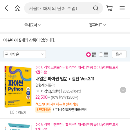
국내도서
컴퓨터.IT
이 분야에
5
개의 상품이 있습니다.
옵션
아이비김영 브랜드전 + 합격부적 캐릭터 액정 클리너(이벤트 도서
1권 이상)
내일은 파이썬 입문 + 실전 Ver.3.11
임형래
(지은이)
아이비김영(김앤북)
|
2025년 04월
22,500
원 (10% 할인 / 1,250원)
책소개페이지에서 분철 선택 가능
밤 11시
잠들기전 배송
양탄자배송
변경
미리보기
아이비김영 브랜드전 + 합격부적 캐릭터 액정 클리너(이벤트 도서
1권 이상)