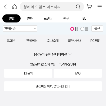
일반
만화
로맨스
판무
BL
옵션
로그인
전체 메뉴
회사 소개
출판사 안내
PC 버전
(주)알라딘커뮤니케이션
1544-2514
일반문의 (발신자 부담)
1:1 문의
FAQ
중고매장 위치, 영업시간 안내