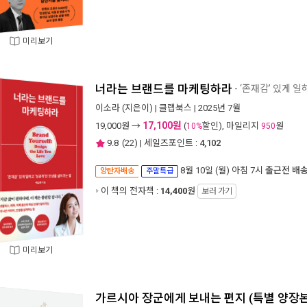
미리보기
너라는 브랜드를 마케팅하라
- ‘존재감’ 있게 
이소라
(지은이) |
클랩북스
| 2025년 7월
17,100원
19,000
원 →
(
할인), 마일리지
원
10%
950
9.8
(
22
) | 세일즈포인트 :
4,102
8월 10일 (월) 아침 7시
출근전 배
양탄자배송
주말특급
이 책의 전자책 :
14,400
원
보러 가기
미리보기
가르시아 장군에게 보내는 편지 (특별 양장본