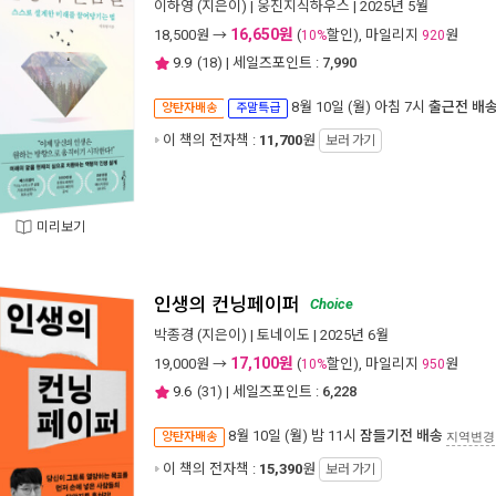
이하영
(지은이) |
웅진지식하우스
| 2025년 5월
16,650원
18,500
원 →
(
할인), 마일리지
원
10%
920
9.9
(
18
) | 세일즈포인트 :
7,990
8월 10일 (월) 아침 7시
출근전 배
양탄자배송
주말특급
이 책의 전자책 :
11,700
원
보러 가기
미리보기
인생의 컨닝페이퍼
Choice
박종경
(지은이) |
토네이도
| 2025년 6월
17,100원
19,000
원 →
(
할인), 마일리지
원
10%
950
9.6
(
31
) | 세일즈포인트 :
6,228
8월 10일 (월) 밤 11시
잠들기전 배송
양탄자배송
지역변경
이 책의 전자책 :
15,390
원
보러 가기