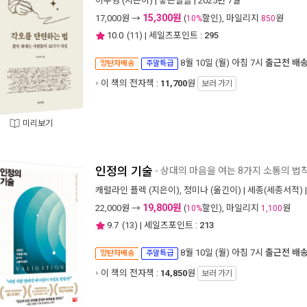
이수영
(지은이) |
좋은날들
| 2025년 7월
15,300원
17,000
원 →
(
할인), 마일리지
원
10%
850
10.0
(
11
) | 세일즈포인트 :
295
8월 10일 (월) 아침 7시
출근전 배
양탄자배송
주말특급
이 책의 전자책 :
11,700
원
보러 가기
미리보기
인정의 기술
- 상대의 마음을 여는 8가지 소통의 법
캐럴라인 플렉
(지은이),
정미나
(옮긴이) |
세종(세종서적)
19,800원
22,000
원 →
(
할인), 마일리지
원
10%
1,100
9.7
(
13
) | 세일즈포인트 :
213
8월 10일 (월) 아침 7시
출근전 배
양탄자배송
주말특급
이 책의 전자책 :
14,850
원
보러 가기