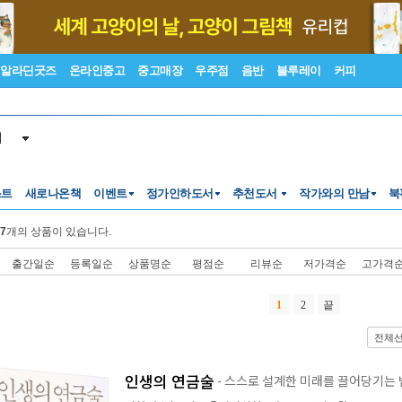
알라딘굿즈
온라인중고
중고매장
우주점
음반
블루레이
커피
서
스트
새로나온책
이벤트
정가인하도서
추천도서
작가와의 만남
북
7
개의 상품이 있습니다.
출간일순
등록일순
상품명순
평점순
리뷰순
저가격순
고가격
1
2
끝
전체
인생의 연금술
- 스스로 설계한 미래를 끌어당기는 