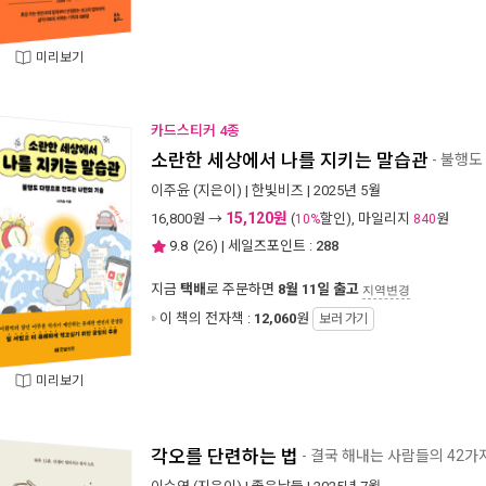
미리보기
카드스티커 4종
소란한 세상에서 나를 지키는 말습관
- 불행도
이주윤
(지은이) |
한빛비즈
| 2025년 5월
15,120원
16,800
원 →
(
할인), 마일리지
원
10%
840
9.8
(
26
) | 세일즈포인트 :
288
지금
택배
로 주문하면
8월 11일 출고
지역변경
이 책의 전자책 :
12,060
원
보러 가기
미리보기
각오를 단련하는 법
- 결국 해내는 사람들의 42가