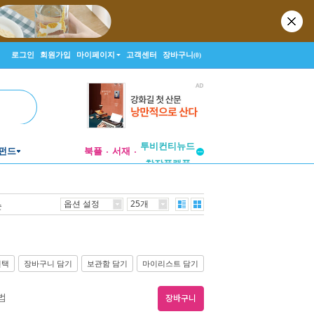
로그인
회원가입
마이페이지
고객센터
장바구니
(0)
투비컨티뉴드
펀드
북플
서재
창작플랫폼
투비컨티뉴드
옵션 설정
25개
순
선택
장바구니 담기
보관함 담기
마이리스트 담기
법
장바구니