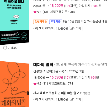
18,000원
20,000
원 →
(
할인), 마일리지
원
10%
1,000
9.8
(
13
) | 세일즈포인트 :
984
8월 10일 (월) 아침 7시
출근전 배
양탄자배송
주말특급
이 책의 전자책 :
14,400
원
보러 가기
미리보기
대화의 법칙
- 일, 관계, 인생에 자신감이 생기는 말
신경원
(지은이) |
유노북스
| 2025년 7월
16,650원
18,500
원 →
(
할인), 마일리지
원
10%
920
9.2
(
8
) | 세일즈포인트 :
774
지금
택배
로 주문하면
8월 10일 출고
지역변경
이 책의 전자책 :
13,500
원
보러 가기