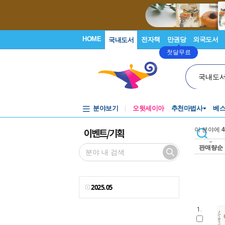
HOME
전자책
만권당
외국도서
국내도서
첫달무료
국내도
분야보기
오뒷세이아
추천마법사
베
이벤트/기획
이 분야에
4
판매량순
2025.05
1.