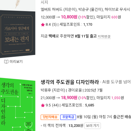
시지
엘버트 허버드
(지은이),
박순규
(옮긴이),
하이브로 무사시
10,800원
12,000
원 →
(
할인), 마일리지
원
10%
600
8.4
(
5
) | 세일즈포인트 :
1,170
지금
택배
로 주문하면
8월 11일 출고
지역변경
미리보기
생각의 주도권을 디자인하라
- AI를 도구를 넘
박용후
(지은이) |
경이로움
| 2025년 7월
18,900원
21,000
원 →
(
할인), 마일리지
원
10%
1,050
9.5
(
44
) | 세일즈포인트 :
5,685
8월 10일 (월) 아침 7시
출근전 배
양탄자배송
주말특급
이 책의 전자책 :
13,230
원
보러 가기