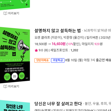
미리보기
설명하지 않고 설득하는 법
- 뇌과학이 밝혀낸 
오렌 클라프
(지은이),
박준형
(옮긴이) |
빌리버튼
| 2025년
16,650원
18,500
원 →
(
할인), 마일리지
원
10%
920
9.0
(
8
) | 세일즈포인트 :
1,202
8월 10일 (월) 아침 7시
출근전 배
양탄자배송
주말특급
미리보기
당신은 너무 잘 살려고 한다
- 불안, 우울, 후회
래릿(손명재)
(지은이) |
알에이치코리아(RHK)
| 2025년 6