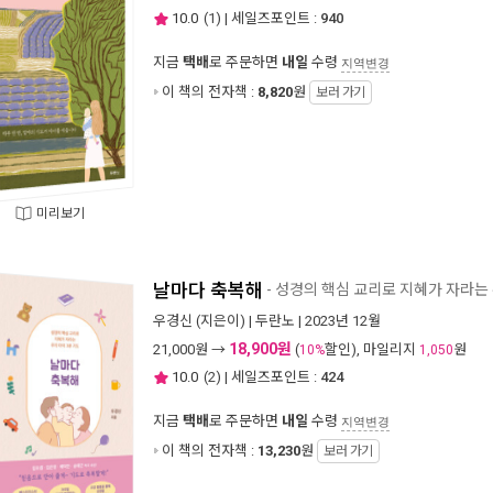
10.0
(
1
) | 세일즈포인트 :
940
지금
택배
로 주문하면
내일
수령
지역변경
이 책의 전자책 :
8,820
원
보러 가기
미리보기
날마다 축복해
- 성경의 핵심 교리로 지혜가 자라는 
우경신
(지은이) |
두란노
| 2023년 12월
18,900원
21,000
원 →
(
할인), 마일리지
원
10%
1,050
10.0
(
2
) | 세일즈포인트 :
424
지금
택배
로 주문하면
내일
수령
지역변경
이 책의 전자책 :
13,230
원
보러 가기