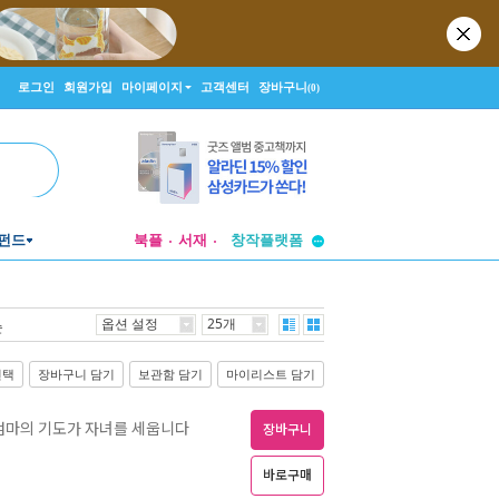
로그인
회원가입
마이페이지
고객센터
장바구니
(0)
투비컨티뉴드
펀드
북플
서재
창작플랫폼
투비컨티뉴드
옵션 설정
25개
순
선택
장바구니 담기
보관함 담기
마이리스트 담기
, 엄마의 기도가 자녀를 세웁니다
장바구니
바로구매