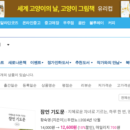
알라딘굿즈
온라인중고
중고매장
우주점
음반
블루레이
커피
서
스트
새로나온책
이벤트
정가인하도서
추천도서
작가와의 만남
북
개의 상품이 있습니다.
출간일순
등록일순
상품명순
평점순
리뷰순
저가격순
고가격
전체
잠언 기도문
- 지혜로운 자녀로 기르는, 하루 한 번
황숙영
(지은이) |
두란노
| 2024년 12월
12,600원
14,000
원 →
(
할인), 마일리지
원
10%
700