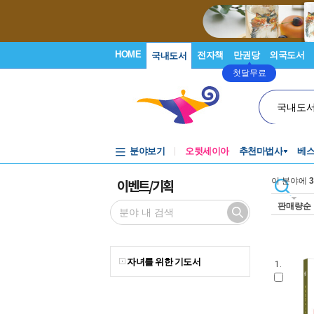
HOME
전자책
만권당
외국도서
국내도서
첫달무료
국내도
분야보기
오뒷세이아
추천마법사
베
이벤트/기획
이 분야에
3
판매량순
자녀를 위한 기도서
1.