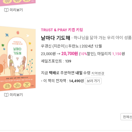
미리보기
TRUST & PRAY 키캡 키링
날마다 기도해
- 하나님을 닮아 가는 우리 아이 성품 
우경신
(지은이) |
두란노
| 2024년 12월
20,700원
23,000
원 →
(
할인), 마일리지
원
10%
1,150
세일즈포인트 :
139
지금
택배
로 주문하면
내일
수령
지역변경
이 책의 전자책 :
14,490
원
보러 가기
미리보기
전체