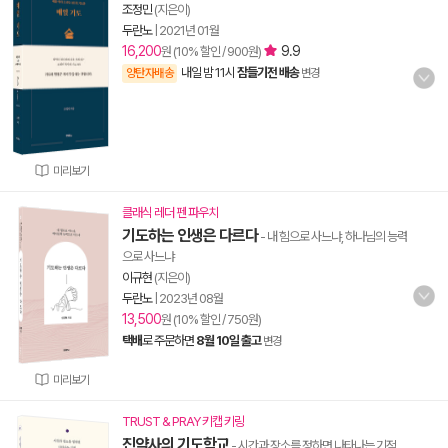
조정민
(지은이)
두란노
|
2021년 01월
16,200
9.9
원 (10% 할인 / 900원)
내일 밤 11시
잠들기전 배송
양탄자배송
변경
미리보기
클래식 레더 펜 파우치
기도하는 인생은 다르다
- 내 힘으로 사느냐, 하나님의 능력
으로 사느냐
이규현
(지은이)
두란노
|
2023년 08월
13,500
원 (10% 할인 / 750원)
택배
로 주문하면
8월 10일 출고
변경
미리보기
TRUST & PRAY 키캡 키링
진약사의 기도학교
- 시간과 장소를 정하면 나타나는 기적