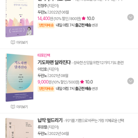
진정주
(지은이)
두란노
|
2022년 06월
14,400
10.0
원 (10% 할인 / 800원)
내일 아침 7시
출근전 배송
양탄자배송
변경
미리보기
타포린백
기도하면 달라진다
- 성숙한 신앙을 위한 12가지 기도 훈련
이인호
(지은이)
두란노
|
2021년 08월
9,000
10.0
원 (10% 할인 / 500원)
내일 아침 7시
출근전 배송
양탄자배송
변경
미리보기
납작 엎드리기
- 위기를 기쁨으로 바꾸는 가장 지혜로운 선택
류응렬
(지은이)
두란노
|
2022년 04월