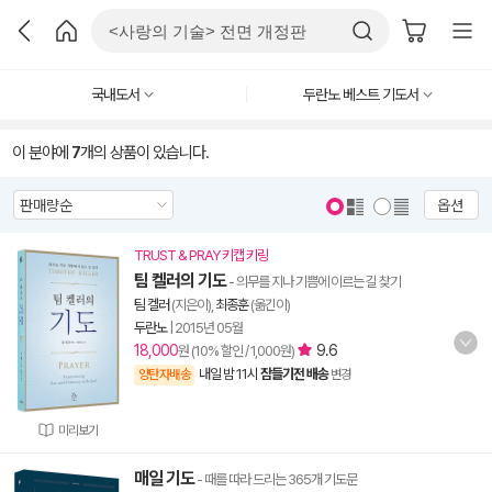
국내도서
두란노 베스트 기도서
이 분야에
7
개의 상품이 있습니다.
옵션
TRUST & PRAY 키캡 키링
팀 켈러의 기도
- 의무를 지나 기쁨에 이르는 길 찾기
팀 켈러
(지은이),
최종훈
(옮긴이)
두란노
|
2015년 05월
18,000
9.6
원 (10% 할인 / 1,000원)
내일 밤 11시
잠들기전 배송
양탄자배송
변경
미리보기
매일 기도
- 때를 따라 드리는 365개 기도문