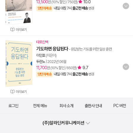
13,500
10.0
원 (10% 할인 / 750원)
내일 아침 7시
출근전 배송
양탄자배송
변경
미리보기
타포린백
기도하면 응답된다
- 응답받는 기도를 위한 일상 훈련
이인호
(지은이)
두란노
|
2022년 06월
11,700
9.7
원 (10% 할인 / 650원)
내일 아침 7시
출근전 배송
양탄자배송
변경
미리보기
로그인
전체 메뉴
회사 소개
출판사 안내
PC 버전
(주)알라딘커뮤니케이션