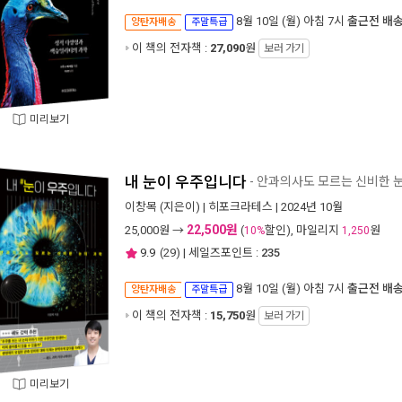
8월 10일 (월) 아침 7시
출근전 배
양탄자배송
주말특급
이 책의 전자책 :
27,090
원
보러 가기
미리보기
내 눈이 우주입니다
- 안과의사도 모르는 신비한 
이창목
(지은이) |
히포크라테스
| 2024년 10월
22,500원
25,000
원 →
(
할인), 마일리지
원
10%
1,250
9.9
(
29
) | 세일즈포인트 :
235
8월 10일 (월) 아침 7시
출근전 배
양탄자배송
주말특급
이 책의 전자책 :
15,750
원
보러 가기
미리보기