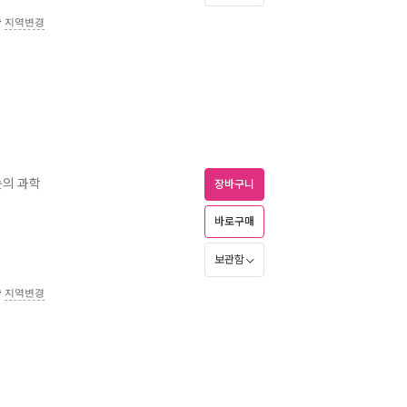
송
지역변경
눈의 과학
장바구니
바로구매
보관함
송
지역변경