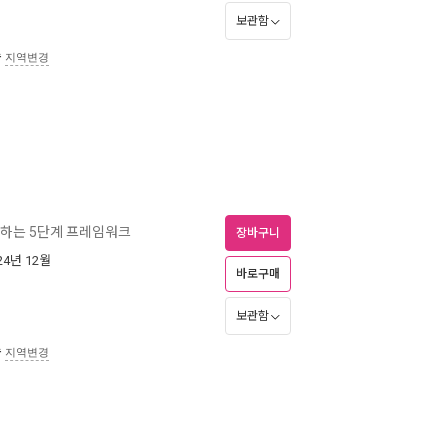
보관함
송
지역변경
장하는 5단계 프레임워크
장바구니
024년 12월
바로구매
보관함
송
지역변경