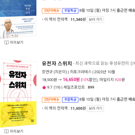
8월 10일 (월) 아침 7시
출근전 배
양탄자배송
주말특급
이 책의 전자책 :
11,340
원
보러 가기
미리보기
유전자 스위치
- 최신 과학으로 읽는 후성유전의 신
장연규
(지은이) |
히포크라테스
| 2023년 10월
16,650원
18,500
원 →
(
할인), 마일리지
원
10%
920
9.7
(
19
) | 세일즈포인트 :
899
8월 10일 (월) 아침 7시
출근전 배
양탄자배송
주말특급
이 책의 전자책 :
11,650
원
보러 가기
미리보기