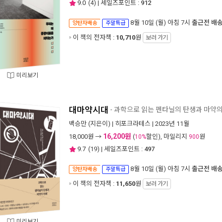
9.0
(
4
) | 세일즈포인트 :
912
8월 10일 (월) 아침 7시
출근전 배
양탄자배송
주말특급
이 책의 전자책 :
10,710
원
보러 가기
미리보기
대마약시대
- 과학으로 읽는 펜타닐의 탄생과 마약의
백승만
(지은이) |
히포크라테스
| 2023년 11월
16,200원
18,000
원 →
(
할인), 마일리지
원
10%
900
9.7
(
19
) | 세일즈포인트 :
497
8월 10일 (월) 아침 7시
출근전 배
양탄자배송
주말특급
이 책의 전자책 :
11,650
원
보러 가기
미리보기