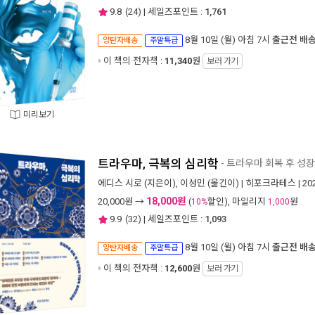
9.8
(
24
) | 세일즈포인트 :
1,761
8월 10일 (월) 아침 7시
출근전 배
양탄자배송
주말특급
이 책의 전자책 :
11,340
원
보러 가기
미리보기
트라우마, 극복의 심리학
- 트라우마 회복 후 성
에디스 시로
(지은이),
이성민
(옮긴이) |
히포크라테스
| 2
18,000원
20,000
원 →
(
할인), 마일리지
원
10%
1,000
9.9
(
32
) | 세일즈포인트 :
1,093
8월 10일 (월) 아침 7시
출근전 배
양탄자배송
주말특급
이 책의 전자책 :
12,600
원
보러 가기