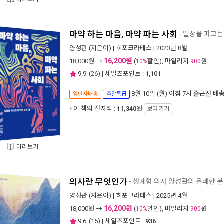
마약 하는 마음, 마약 파는 사회
- 일상을 파고든
양성관
(지은이) |
히포크라테스
| 2023년 8월
16,200원
18,000
원 →
(
할인), 마일리지
원
10%
900
9.9
(
26
) | 세일즈포인트 :
1,101
8월 10일 (월) 아침 7시
출근전 배
양탄자배송
주말특급
이 책의 전자책 :
11,340
원
보러 가기
미리보기
의사란 무엇인가
- 생계형 의사 양성관의 유쾌한 
양성관
(지은이) |
히포크라테스
| 2025년 4월
16,200원
18,000
원 →
(
할인), 마일리지
원
10%
900
9.6
(
15
) | 세일즈포인트 :
936