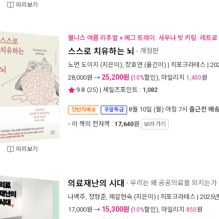
미리보기
웰니스 여름 리추얼 + 에그 트레이. 사우나 빗 키링. 레트로
스스로 치유하는 뇌
- 개정판
노먼 도이지
(지은이),
장호연
(옮긴이) |
히포크라테스
| 2
25,200원
28,000
원 →
(
할인), 마일리지
원
10%
1,400
9.8
(
25
) | 세일즈포인트 :
1,082
8월 10일 (월) 아침 7시
출근전 배
양탄자배송
주말특급
이 책의 전자책 :
17,640
원
보러 가기
미리보기
의료재난의 시대
- 우리는 왜 공공의료를 외치는가
나백주
,
정형준
,
제갈현숙
(지은이) |
히포크라테스
| 2025
15,300원
17,000
원 →
(
할인), 마일리지
원
10%
850