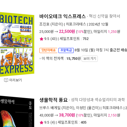
바이오테크 익스프레스
- 혁신 신약을 찾아서
조진호
(지은이) |
히포크라테스
| 2024년 12월
22,500원
25,000
원 →
(
할인), 마일리지
원
10%
1,250
9.5
(
43
) | 세일즈포인트 :
752
8월 10일 (월) 아침 7시
출근전 배
양탄자배송
주말특급
이 책의 전자책 :
15,750
원
보러 가기
미리보기
생물학적 풍요
- 성적 다양성과 섹슈얼리티의 과학
브루스 배게밀
(지은이),
이성민
(옮긴이) |
히포크라테스
| 
38,700원
43,000
원 →
(
할인), 마일리지
원
10%
2,150
9.5
(
4
) | 세일즈포인트 :
405