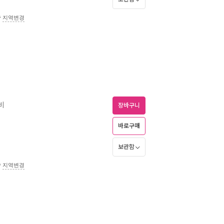
송
지역변경
비
장바구니
바로구매
보관함
송
지역변경