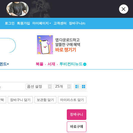
로그인
회원가입
마이페이지
고객센터
장바구니
(0)
펀드
북플
서재
투비컨티뉴드
창작플랫폼
투비컨티뉴드
옵션 설정
25개
순
선택
장바구니 담기
보관함 담기
마이리스트 담기
장바구니
바로구매