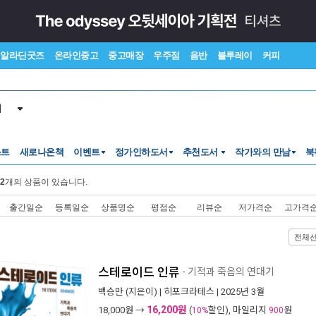
알라딘굿즈
온라인중고
중고매장
우주점
음반
블루레이
커피
서
스트
새로나온책
이벤트
정가인하도서
추천도서
작가와의 만남
북
2
개의 상품이 있습니다.
출간일순
등록일순
상품명순
평점순
리뷰순
저가격순
고가격
전체
스테로이드 인류
- 기적과 죽음의 연대기
백승만
(지은이) |
히포크라테스
| 2025년 3월
16,200원
18,000
원 →
(
할인), 마일리지
원
10%
900