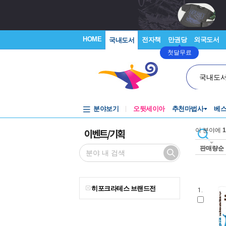
HOME
전자책
만권당
외국도서
국내도서
첫달무료
국내도
분야보기
오뒷세이아
추천마법사
베
이벤트/기획
이 분야에
1
판매량순
히포크라테스 브랜드전
1.