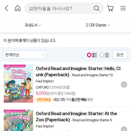
국내도서
2 ORI Starter
이 분야에
8
개의 상품이 있습니다.
옵션
Oxford Read and Imagine: Starter: Hello, Cl
unk (Paperback)
-
Read and Imagine Starter 10
Paul Shipton
OXFORD
|
2014년 05월
9,000
원 (10% 할인 / 450원)
내일 아침 7시
출근전 배송
양탄자배송
변경
Oxford Read and Imagine: Starter: At the
Zoo (Paperback)
-
Read and Imagine Starter 6
Paul Shipton