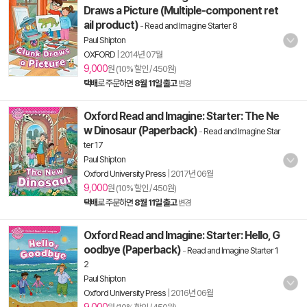
Draws a Picture (Multiple-component ret
ail product)
-
Read and Imagine Starter 8
Paul Shipton
OXFORD
|
2014년 07월
9,000
원 (10% 할인 / 450원)
택배
로 주문하면
8월 11일 출고
변경
Oxford Read and Imagine: Starter: The Ne
w Dinosaur (Paperback)
-
Read and Imagine Star
ter 17
Paul Shipton
Oxford University Press
|
2017년 06월
9,000
원 (10% 할인 / 450원)
택배
로 주문하면
8월 11일 출고
변경
Oxford Read and Imagine: Starter: Hello, G
oodbye (Paperback)
-
Read and Imagine Starter 1
2
Paul Shipton
Oxford University Press
|
2016년 06월