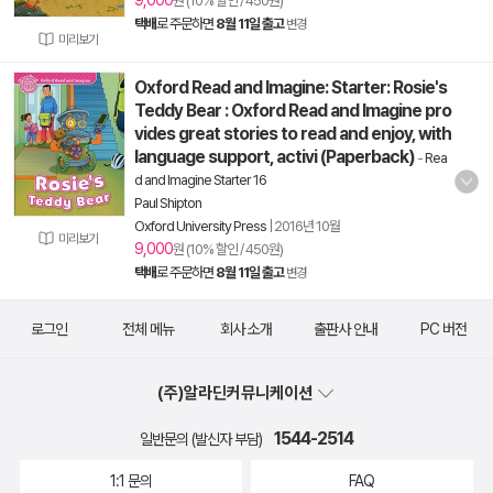
9,000
원 (10% 할인 / 450원)
택배
로 주문하면
8월 11일 출고
변경
미리보기
Oxford Read and Imagine: Starter: Rosie's
Teddy Bear : Oxford Read and Imagine pro
vides great stories to read and enjoy, with
language support, activi (Paperback)
-
Rea
d and Imagine Starter 16
Paul Shipton
Oxford University Press
|
2016년 10월
미리보기
9,000
원 (10% 할인 / 450원)
택배
로 주문하면
8월 11일 출고
변경
로그인
전체 메뉴
회사 소개
출판사 안내
PC 버전
(주)알라딘커뮤니케이션
1544-2514
일반문의 (발신자 부담)
1:1 문의
FAQ