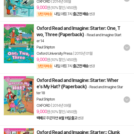
OXFORD
|
2014년 06월
9,000
원 (10% 할인 / 450원)
내일 아침 7시
출근전 배송
양탄자배송
변경
Oxford Read and Imagine: Starter: One, T
wo, Three (Paperback)
-
Read and Imagine Start
er 14
Paul Shipton
Oxford University Press
|
2015년 01월
9,000
원 (10% 할인 / 450원)
내일 아침 7시
출근전 배송
양탄자배송
변경
Oxford Read and Imagine: Starter: Wher
e's My Hat? (Paperback)
-
Read and Imagine Star
ter 18
Paul Shipton
OXFORD
|
2014년 09월
9,000
원 (10% 할인 / 450원)
택배
로 주문하면
8월 11일 출고
변경
Oxford Read and Imagine: Starter:: Clunk