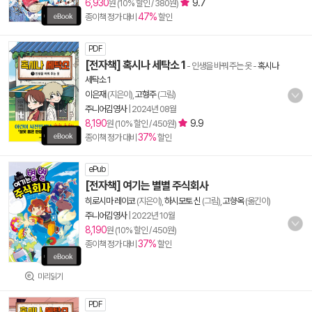
6,930
9.7
원 (10% 할인 / 380원)
47%
종이책 정가 대비
할인
PDF
[전자책] 혹시나 세탁소 1
- 인생을 바꿔 주는 옷
-
혹시나
세탁소 1
이은재
(지은이),
고형주
(그림)
주니어김영사
|
2024년 08월
8,190
9.9
원 (10% 할인 / 450원)
37%
종이책 정가 대비
할인
ePub
[전자책] 여기는 별별 주식회사
히로시마 레이코
(지은이),
하시모토 신
(그림),
고향옥
(옮긴이)
주니어김영사
|
2022년 10월
8,190
원 (10% 할인 / 450원)
37%
종이책 정가 대비
할인
미리읽기
PDF