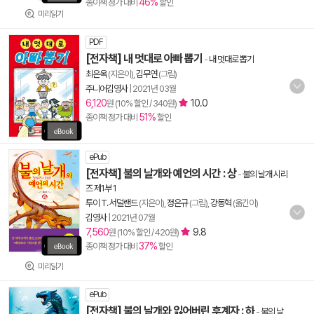
46%
종이책 정가 대비
할인
미리읽기
PDF
[전자책] 내 멋대로 아빠 뽑기
-
내 멋대로 뽑기
최은옥
(지은이),
김무연
(그림)
주니어김영사
|
2021년 03월
6,120
10.0
원 (10% 할인 / 340원)
51%
종이책 정가 대비
할인
ePub
[전자책] 불의 날개와 예언의 시간 : 상
-
불의 날개 시리
즈 제1부 1
투이 T. 서덜랜드
(지은이),
정은규
(그림),
강동혁
(옮긴이)
김영사
|
2021년 07월
7,560
9.8
원 (10% 할인 / 420원)
37%
종이책 정가 대비
할인
미리읽기
ePub
[전자책] 불의 날개와 잃어버린 후계자 : 하
-
불의 날