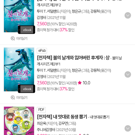
개 시리즈 제2부 2
투이 T. 서덜랜드
(지은이),
정은규
(그림),
강동혁
(옮긴이)
김영사
|
2021년 11월
7,560
원 (10% 할인 / 420원)
37%
종이책 정가 대비
할인
미리읽기
ePub
[전자책] 불의 날개와 잃어버린 후계자 : 상
-
불의 날
개 시리즈 제2부 1
투이 T. 서덜랜드
(지은이),
정은규
(그림),
강동혁
(옮긴이)
김영사
|
2021년 11월
7,560
10.0
원 (10% 할인 / 420원)
37%
종이책 정가 대비
할인
미리읽기
PDF
[전자책] 내 멋대로 동생 뽑기
-
내 멋대로 뽑기
최은옥
(지은이),
김무연
(그림)
주니어김영사
|
2021년 03월