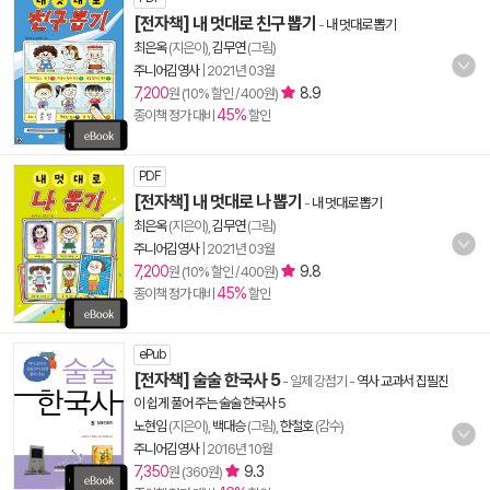
[전자책] 내 멋대로 친구 뽑기
-
내 멋대로 뽑기
최은옥
(지은이),
김무연
(그림)
주니어김영사
|
2021년 03월
7,200
8.9
원 (10% 할인 / 400원)
45%
종이책 정가 대비
할인
PDF
[전자책] 내 멋대로 나 뽑기
-
내 멋대로 뽑기
최은옥
(지은이),
김무연
(그림)
주니어김영사
|
2021년 03월
7,200
9.8
원 (10% 할인 / 400원)
45%
종이책 정가 대비
할인
ePub
[전자책] 술술 한국사 5
- 일제 강점기
-
역사 교과서 집필진
이 쉽게 풀어 주는 술술 한국사 5
노현임
(지은이),
백대승
(그림),
한철호
(감수)
주니어김영사
|
2016년 10월
7,350
9.3
원 (360원)