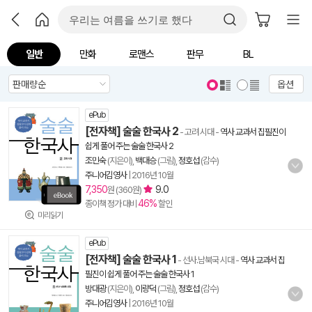
일반
만화
로맨스
판무
BL
옵션
ePub
[전자책] 술술 한국사 2
- 고려 시대
-
역사 교과서 집필진이
쉽게 풀어 주는 술술 한국사 2
조민숙
(지은이),
백대승
(그림),
정호섭
(감수)
주니어김영사
|
2016년 10월
7,350
9.0
원 (360원)
46%
종이책 정가 대비
할인
미리읽기
ePub
[전자책] 술술 한국사 1
- 선사.남북국 시대
-
역사 교과서 집
필진이 쉽게 풀어 주는 술술 한국사 1
방대광
(지은이),
이량덕
(그림),
정호섭
(감수)
주니어김영사
|
2016년 10월