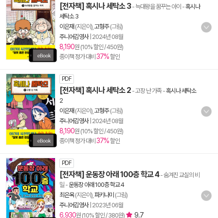
[전자책] 혹시나 세탁소 3
- 늑대왕을 꿈꾸는 아이
-
혹시나
세탁소 3
이은재
(지은이),
고형주
(그림)
주니어김영사
|
2024년 08월
8,190
원 (10% 할인 / 450원)
37%
종이책 정가 대비
할인
PDF
[전자책] 혹시나 세탁소 2
- 고장 난 가족
-
혹시나 세탁소
2
이은재
(지은이),
고형주
(그림)
주니어김영사
|
2024년 08월
8,190
원 (10% 할인 / 450원)
37%
종이책 정가 대비
할인
PDF
[전자책] 운동장 아래 100층 학교 4
- 숨겨진 교실의 비
밀
-
운동장 아래 100층 학교 4
최은옥
(지은이),
파키나미
(그림)
주니어김영사
|
2023년 06월
6,930
9.7
원 (10% 할인 / 380원)