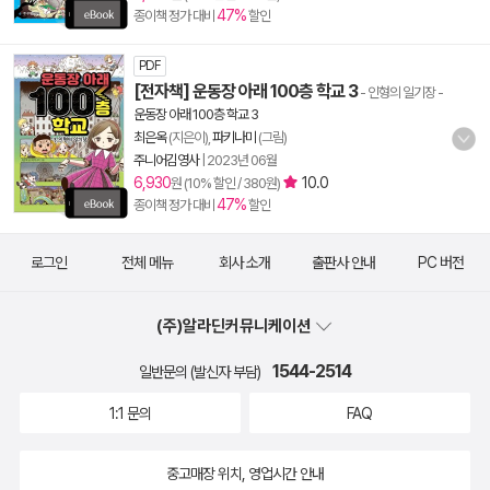
47%
종이책 정가 대비
할인
PDF
[전자책] 운동장 아래 100층 학교 3
- 인형의 일기장
-
운동장 아래 100층 학교 3
최은옥
(지은이),
파키나미
(그림)
주니어김영사
|
2023년 06월
6,930
10.0
원 (10% 할인 / 380원)
47%
종이책 정가 대비
할인
로그인
전체 메뉴
회사 소개
출판사 안내
PC 버전
(주)알라딘커뮤니케이션
1544-2514
일반문의 (발신자 부담)
1:1 문의
FAQ
중고매장 위치, 영업시간 안내