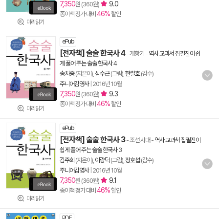
7,350
9.0
원 (360원)
46%
종이책 정가 대비
할인
미리읽기
ePub
[전자책] 술술 한국사 4
- 개항기
-
역사 교과서 집필진이 쉽
게 풀어 주는 술술 한국사 4
송치중
(지은이),
심수근
(그림),
한철호
(감수)
주니어김영사
|
2016년 10월
7,350
9.3
원 (360원)
46%
종이책 정가 대비
할인
미리읽기
ePub
[전자책] 술술 한국사 3
- 조선 시대
-
역사 교과서 집필진이
쉽게 풀어 주는 술술 한국사 3
김주희
(지은이),
이량덕
(그림),
정호섭
(감수)
주니어김영사
|
2016년 10월
7,350
9.1
원 (360원)
46%
종이책 정가 대비
할인
미리읽기
PDF