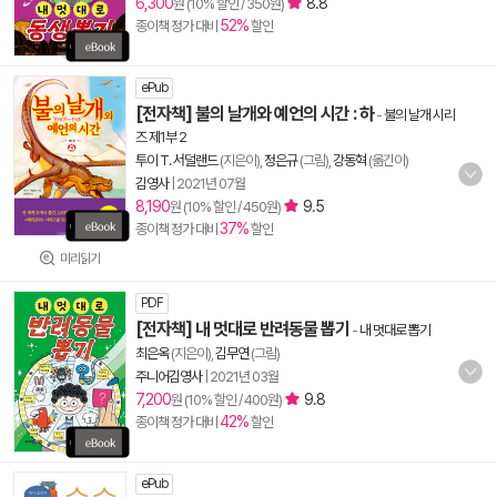
6,300
8.8
원 (10% 할인 / 350원)
52%
종이책 정가 대비
할인
ePub
[전자책] 불의 날개와 예언의 시간 : 하
-
불의 날개 시리
즈 제1부 2
투이 T. 서덜랜드
(지은이),
정은규
(그림),
강동혁
(옮긴이)
김영사
|
2021년 07월
8,190
9.5
원 (10% 할인 / 450원)
37%
종이책 정가 대비
할인
미리읽기
PDF
[전자책] 내 멋대로 반려동물 뽑기
-
내 멋대로 뽑기
최은옥
(지은이),
김무연
(그림)
주니어김영사
|
2021년 03월
7,200
9.8
원 (10% 할인 / 400원)
42%
종이책 정가 대비
할인
ePub