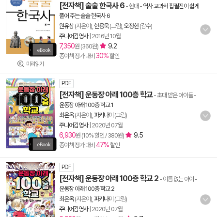
[전자책] 술술 한국사 6
- 현대
-
역사 교과서 집필진이 쉽게
풀어 주는 술술 한국사 6
원유상
(지은이),
한용욱
(그림),
오정현
(감수)
주니어김영사
|
2016년 10월
7,350
9.2
원 (360원)
30%
종이책 정가 대비
할인
미리읽기
PDF
[전자책] 운동장 아래 100층 학교
- 초대 받은 아이들
-
운동장 아래 100층 학교 1
최은옥
(지은이),
파키나미
(그림)
주니어김영사
|
2020년 07월
6,930
9.5
원 (10% 할인 / 380원)
47%
종이책 정가 대비
할인
PDF
[전자책] 운동장 아래 100층 학교 2
- 이름 없는 아이
-
운동장 아래 100층 학교 2
최은옥
(지은이),
파키나미
(그림)
주니어김영사
|
2020년 07월