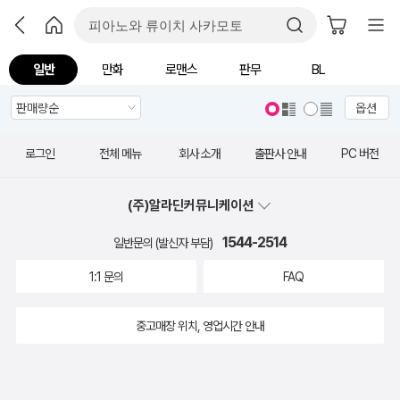
일반
만화
로맨스
판무
BL
옵션
로그인
전체 메뉴
회사 소개
출판사 안내
PC 버전
(주)알라딘커뮤니케이션
1544-2514
일반문의 (발신자 부담)
1:1 문의
FAQ
중고매장 위치, 영업시간 안내