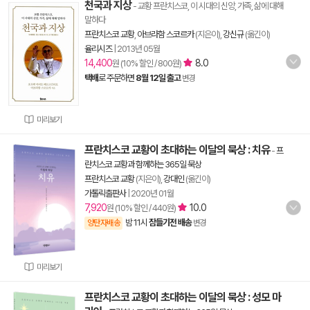
천국과 지상
- 교황 프란치스코, 이 시대의 신앙, 가족, 삶에 대해
말하다
프란치스코 교황
,
아브라함 스코르카
(지은이),
강신규
(옮긴이)
율리시즈
|
2013년 05월
14,400
8.0
원 (10% 할인 / 800원)
택배
로 주문하면
8월 12일 출고
변경
미리보기
프란치스코 교황이 초대하는 이달의 묵상 : 치유
-
프
란치스코 교황과 함께하는 365일 묵상
프란치스코 교황
(지은이),
강대인
(옮긴이)
가톨릭출판사
|
2020년 01월
7,920
10.0
원 (10% 할인 / 440원)
밤 11시
잠들기전 배송
양탄자배송
변경
미리보기
프란치스코 교황이 초대하는 이달의 묵상 : 성모 마