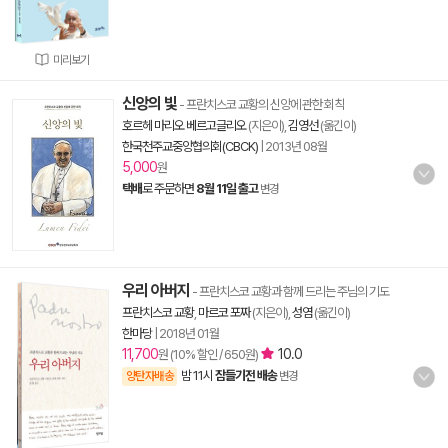
미리보기
신앙의 빛
- 프란치스코 교황의 신앙에 관한 회칙
호르헤 마리오 베르고글리오
(지은이),
김영선
(옮긴이)
한국천주교중앙협의회(CBCK)
|
2013년 08월
5,000
원
택배
로 주문하면
8월 11일 출고
변경
우리 아버지
- 프란치스코 교황과 함께 드리는 주님의 기도
프란치스코 교황
,
마르코 포짜
(지은이),
성염
(옮긴이)
한마당
|
2018년 01월
11,700
10.0
원 (10% 할인 / 650원)
밤 11시
잠들기전 배송
양탄자배송
변경