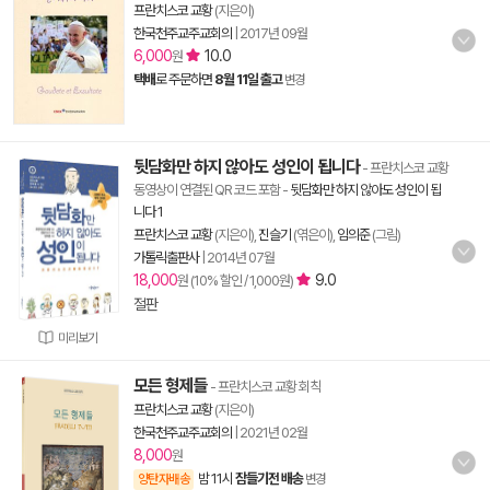
프란치스코 교황
(지은이)
한국천주교주교회의
|
2017년 09월
6,000
10.0
원
택배
로 주문하면
8월 11일 출고
변경
뒷담화만 하지 않아도 성인이 됩니다
- 프란치스코 교황
동영상이 연결된 QR 코드 포함
-
뒷담화만 하지 않아도 성인이 됩
니다 1
프란치스코 교황
(지은이),
진슬기
(엮은이),
임의준
(그림)
가톨릭출판사
|
2014년 07월
18,000
9.0
원 (10% 할인 / 1,000원)
절판
미리보기
모든 형제들
- 프란치스코 교황 회칙
프란치스코 교황
(지은이)
한국천주교주교회의
|
2021년 02월
8,000
원
밤 11시
잠들기전 배송
양탄자배송
변경