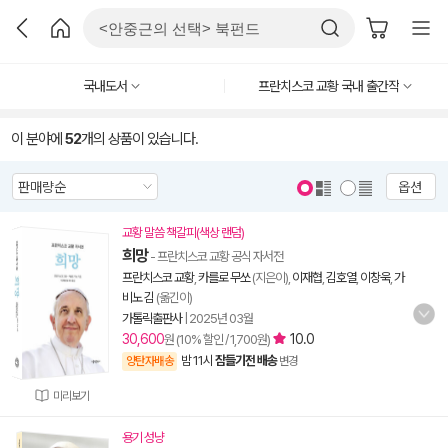
국내도서
프란치스코 교황 국내 출간작
이 분야에
52
개의 상품이 있습니다.
옵션
교황 말씀 책갈피(색상 랜덤)
희망
- 프란치스코 교황 공식 자서전
프란치스코 교황
,
카를로 무쏘
(지은이),
이재협
,
김호열
,
이창욱
,
가
비노 김
(옮긴이)
가톨릭출판사
|
2025년 03월
30,600
10.0
원 (10% 할인 / 1,700원)
밤 11시
잠들기전 배송
양탄자배송
변경
미리보기
용기 성냥