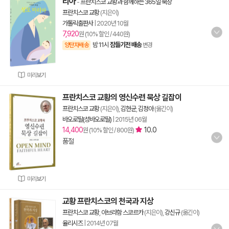
리아
-
프란치스코 교황과 함께하는 365일 묵상
프란치스코 교황
(지은이)
가톨릭출판사
|
2020년 10월
7,920
원 (10% 할인 / 440원)
밤 11시
잠들기전 배송
양탄자배송
변경
미리보기
프란치스코 교황의 영신수련 묵상 길잡이
프란치스코 교황
(지은이),
김현균
,
김정아
(옮긴이)
바오로딸(성바오로딸)
|
2015년 06월
14,400
10.0
원 (10% 할인 / 800원)
품절
미리보기
교황 프란치스코의 천국과 지상
프란치스코 교황
,
아브라함 스코르카
(지은이),
강신규
(옮긴이)
율리시즈
|
2014년 07월