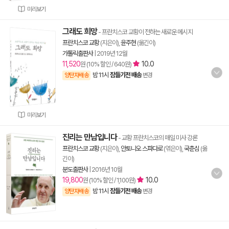
미리보기
그래도 희망
- 프란치스코 교황이 전하는 새로운 메시지
프란치스코 교황
(지은이),
윤주현
(옮긴이)
가톨릭출판사
|
2019년 12월
11,520
10.0
원 (10% 할인 / 640원)
밤 11시
잠들기전 배송
양탄자배송
변경
미리보기
진리는 만남입니다
- 교황 프란치스코의 매일 미사 강론
프란치스코 교황
(지은이),
안토니오 스파다로
(엮은이),
국춘심
(옮
긴이)
분도출판사
|
2016년 10월
19,800
10.0
원 (10% 할인 / 1,100원)
밤 11시
잠들기전 배송
양탄자배송
변경