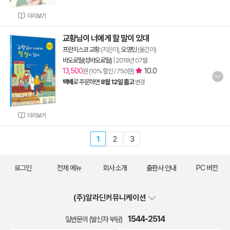
미리보기
교황님이 너에게 할 말이 있대
프란치스코 교황
(지은이),
오영민
(옮긴이)
바오로딸(성바오로딸)
|
2018년 07월
13,500
10.0
원 (10% 할인 / 750원)
택배
로 주문하면
8월 12일 출고
변경
미리보기
1
2
3
로그인
전체 메뉴
회사 소개
출판사 안내
PC 버전
(주)알라딘커뮤니케이션
1544-2514
일반문의 (발신자 부담)