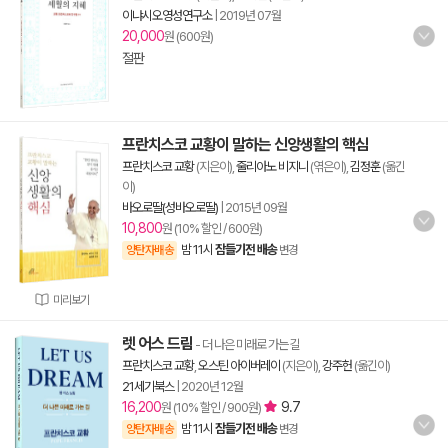
이냐시오영성연구소
|
2019년 07월
20,000
원 (600원)
절판
프란치스코 교황이 말하는 신앙생활의 핵심
프란치스코 교황
(지은이),
줄리아노 비지니
(엮은이),
김정훈
(옮긴
이)
바오로딸(성바오로딸)
|
2015년 09월
10,800
원 (10% 할인 / 600원)
밤 11시
잠들기전 배송
양탄자배송
변경
미리보기
렛 어스 드림
- 더 나은 미래로 가는 길
프란치스코 교황
,
오스틴 아이버레이
(지은이),
강주헌
(옮긴이)
21세기북스
|
2020년 12월
16,200
9.7
원 (10% 할인 / 900원)
밤 11시
잠들기전 배송
양탄자배송
변경