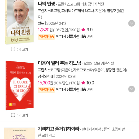
나의 인생
- 프란치스코 교황 최초 공식 자서전
프란치스코 교황
,
파비오 마르케세 라고나
(지은이),
염철호
(옮긴
이)
윌북
|
2025년 04월
17,820
9.9
원 (10% 할인 / 990원)
밤 11시
잠들기전 배송
양탄자배송
변경
미리보기
마음이 일러 주는 하느님
- 오늘의 삶을 위한 식별
프란치스코 교황
(지은이),
자코모 코스타
(엮은이),
정강엽
(옮긴이)
성서와함께
|
2024년 03월
15,300
10.0
원 (10% 할인 / 170원)
밤 11시
잠들기전 배송
양탄자배송
변경
미리보기
기뻐하고 즐거워하여라
- 현대 세계에서 성덕의 소명에 관
한 교황 권고