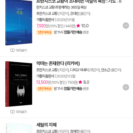
프란치스코 교황이 초대하는 이달의 묵상 : 기도
-
프
란치스코 교황과 함께하는 365일 묵상
프란치스코 교황
(지은이),
강대인
(옮긴이)
가톨릭출판사
|
2020년 01월
7,920
10.0
원 (10% 할인 / 440원)
밤 11시
잠들기전 배송
양탄자배송
변경
미리보기
악마는 존재한다 (리커버)
프란치스코 교황
(지은이),
디에고 마네티
(엮은이),
안소근
(옮긴이)
가톨릭출판사
|
2020년 03월
13,500
8.0
원 (10% 할인 / 750원)
밤 11시
잠들기전 배송
양탄자배송
변경
미리보기
세월의 지혜
프란치스코 교황
(지은이),
정제천
(옮긴이)