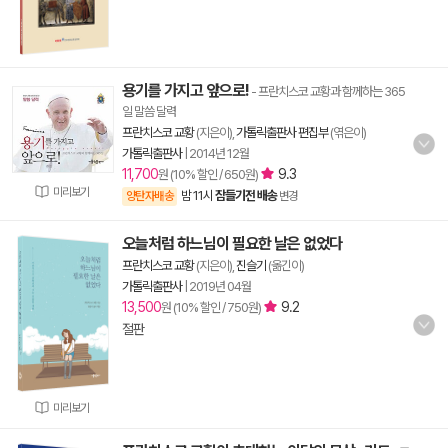
용기를 가지고 앞으로!
- 프란치스코 교황과 함께하는 365
일 말씀 달력
프란치스코 교황
(지은이),
가톨릭출판사 편집부
(엮은이)
가톨릭출판사
|
2014년 12월
11,700
9.3
원 (10% 할인 / 650원)
미리보기
밤 11시
잠들기전 배송
양탄자배송
변경
오늘처럼 하느님이 필요한 날은 없었다
프란치스코 교황
(지은이),
진슬기
(옮긴이)
가톨릭출판사
|
2019년 04월
13,500
9.2
원 (10% 할인 / 750원)
절판
미리보기