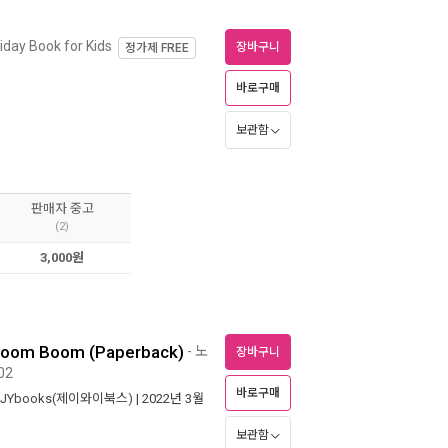
iday Book for Kids
장바구니
정가제
FREE
바로구매
보관함
판매자 중고
(2)
3,000원
om Boom (Paperback)
- 노
장바구니
02
바로구매
JYbooks(제이와이북스)
| 2022년 3월
보관함