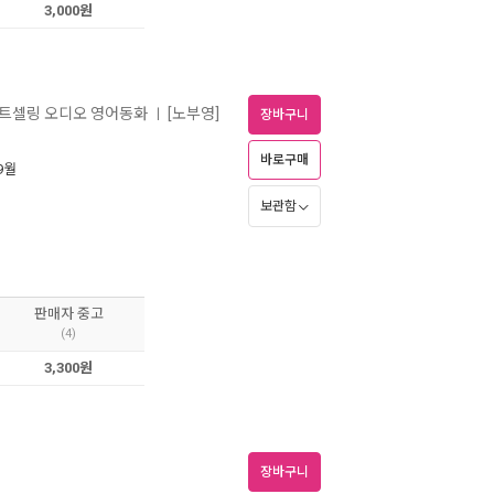
3,000원
스트셀링 오디오 영어동화
[노부영]
ㅣ
장바구니
바로구매
 9월
보관함
판매자 중고
(4)
3,300원
장바구니