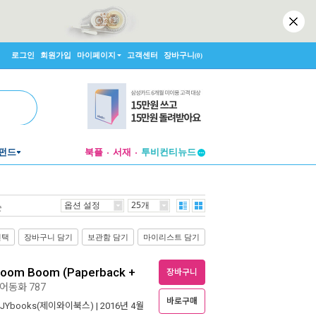
로그인
회원가입
마이페이지
고객센터
장바구니
(0)
펀드
북플
서재
투비컨티뉴드
창작플랫폼
투비컨티뉴드
옵션 설정
25개
순
선택
장바구니 담기
보관함 담기
마이리스트 담기
om Boom (Paperback +
장바구니
어동화 787
바로구매
JYbooks(제이와이북스)
| 2016년 4월