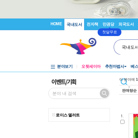
HOME
전자책
만권당
외국도서
국내도서
첫달무료
국내도
분야보기
오뒷세이아
추천마법사
베
이벤트/기획
이 분야에
1
판매량순
로이스 엘러트
1.