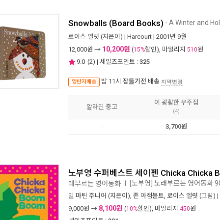
Snowballs (Board Books)
- A Winter and Hol
로이스 엘럿
(지은이) |
Harcourt
| 2001년 9월
10,200원
12,000
원 →
(
할인), 마일리지
원
15%
510
9.0
(
2
) | 세일즈포인트 :
325
밤 11시
잠들기전 배송
양탄자배송
지역변경
이 광활한 우주점
알라딘 중고
(4)
-
3,700원
노부영 수퍼베스트 세이펜 Chicka Chicka Bo
[노부영] 노래부르는 영어동화 9
래부르는 영어동화
ㅣ
빌 마틴 주니어
(지은이),
존 아캠볼트
,
로이스 엘럿
(그림) |
8,100원
9,000
원 →
(
할인), 마일리지
원
10%
450