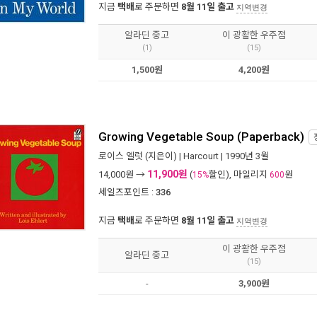
지금
택배
로 주문하면
8월 11일 출고
지역변경
알라딘 중고
이 광활한 우주점
(1)
(15)
1,500원
4,200원
Growing Vegetable Soup (Paperback)
로이스 엘럿
(지은이) |
Harcourt
| 1990년 3월
11,900원
14,000
원 →
(
할인), 마일리지
원
15%
600
세일즈포인트 :
336
지금
택배
로 주문하면
8월 11일 출고
지역변경
이 광활한 우주점
알라딘 중고
(15)
-
3,900원