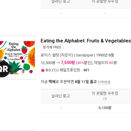
알라딘 중고
이 광활한 우주점
-
-
Eating the Alphabet: Fruits & Vegetable
정가제
FREE
로이스 엘럿
(지은이) |
Sandpiper
| 1993년 8월
7,500원
12,500
원 →
(
할인), 마일리지
원
40%
80
8.0
(
1
) | 세일즈포인트 :
401
지금
택배
로 주문하면
8월 11일 출고
지역변경
이 광활한 우주점
알라딘 중고
(2)
-
5,100원