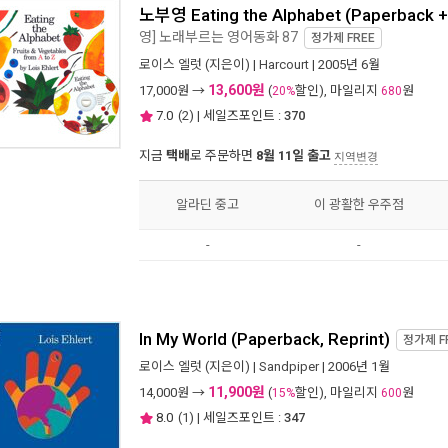
노부영 Eating the Alphabet (Paperback +
영] 노래부르는 영어동화 87
정가제
FREE
로이스 엘럿
(지은이) |
Harcourt
| 2005년 6월
13,600원
17,000
원 →
(
할인), 마일리지
원
20%
680
7.0
(
2
) | 세일즈포인트 :
370
지금
택배
로 주문하면
8월 11일 출고
지역변경
알라딘 중고
이 광활한 우주점
-
-
In My World (Paperback, Reprint)
정가제
F
로이스 엘럿
(지은이) |
Sandpiper
| 2006년 1월
11,900원
14,000
원 →
(
할인), 마일리지
원
15%
600
8.0
(
1
) | 세일즈포인트 :
347