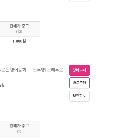
판매자 중고
(12)
1,880원
부르는 영어동화
[노부영] 노래부르
ㅣ
장바구니
바로구매
 6월
보관함
판매자 중고
(1)