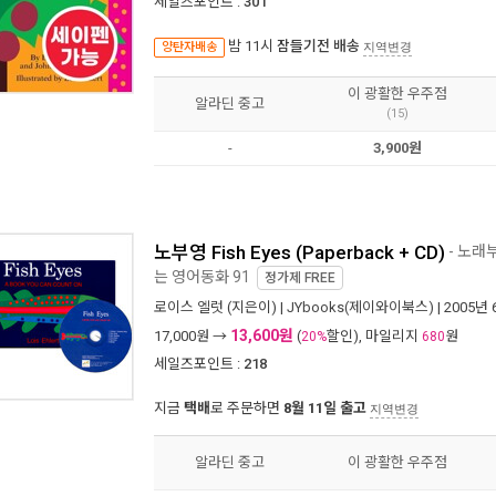
세일즈포인트 :
301
밤 11시
잠들기전 배송
양탄자배송
지역변경
이 광활한 우주점
알라딘 중고
(15)
-
3,900원
노부영 Fish Eyes (Paperback + CD)
- 노래
는 영어동화 91
정가제
FREE
로이스 엘럿
(지은이) |
JYbooks(제이와이북스)
| 2005년
13,600원
17,000
원 →
(
할인), 마일리지
원
20%
680
세일즈포인트 :
218
지금
택배
로 주문하면
8월 11일 출고
지역변경
알라딘 중고
이 광활한 우주점