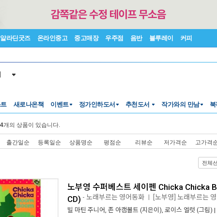
알라딘굿즈
온라인중고
중고매장
우주점
음반
블루레이
커피
서
스트
새로나온책
이벤트
정가인하도서
추천도서
작가와의 만남
북
4
개의 상품이 있습니다.
출간일순
등록일순
상품명순
평점순
리뷰순
저가격순
고가격
전체
노부영 수퍼베스트 세이펜 Chicka Chicka Bo
- 노래부르는 영어동화
[노부영] 노래부르는 영
ㅣ
CD)
빌 마틴 주니어
,
존 아캠볼트
(지은이),
로이스 엘럿
(그림) |