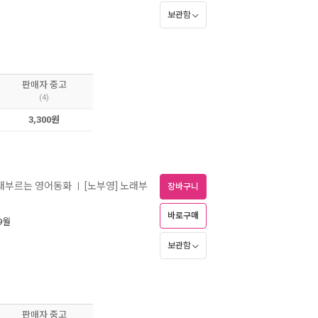
보관함
판매자 중고
(4)
3,300원
노래부르는 영어동화
[노부영] 노래부
ㅣ
장바구니
바로구매
 9월
보관함
판매자 중고