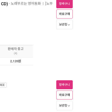
 CD)
- 노래부르는 영어동화
[노부
ㅣ
장바구니
바로구매
보관함
판매자 중고
(4)
2,120원
장바구니
REE
바로구매
보관함