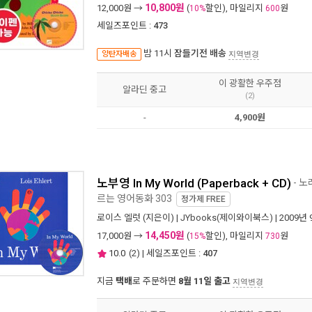
10,800원
12,000
원 →
(
할인), 마일리지
원
10%
600
세일즈포인트 :
473
밤 11시
잠들기전 배송
양탄자배송
지역변경
이 광활한 우주점
알라딘 중고
(2)
-
4,900원
노부영 In My World (Paperback + CD)
- 
르는 영어동화 303
정가제
FREE
로이스 엘럿
(지은이) |
JYbooks(제이와이북스)
| 2009년
14,450원
17,000
원 →
(
할인), 마일리지
원
15%
730
10.0
(
2
) | 세일즈포인트 :
407
지금
택배
로 주문하면
8월 11일 출고
지역변경