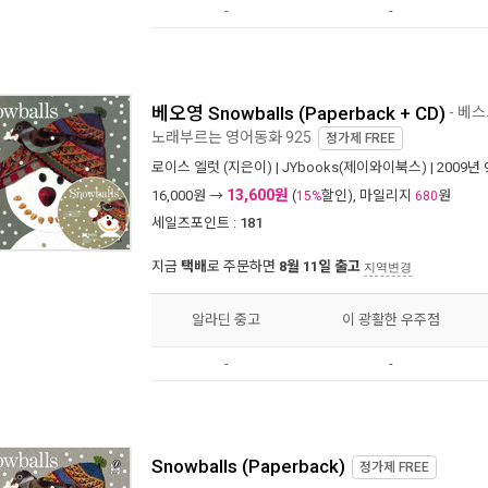
-
-
베오영 Snowballs (Paperback + CD)
- 베
노래부르는 영어동화 925
정가제
FREE
로이스 엘럿
(지은이) |
JYbooks(제이와이북스)
| 2009년
13,600원
16,000
원 →
(
할인), 마일리지
원
15%
680
세일즈포인트 :
181
지금
택배
로 주문하면
8월 11일 출고
지역변경
알라딘 중고
이 광활한 우주점
-
-
Snowballs (Paperback)
정가제
FREE