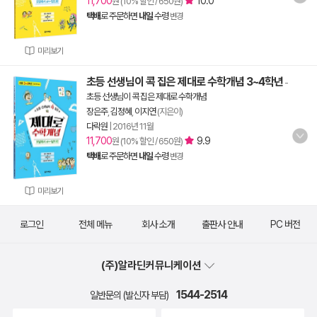
11,700
10.0
원 (10% 할인 / 650원)
택배
로 주문하면
내일
수령
변경
미리보기
초등 선생님이 콕 집은 제대로 수학개념 3~4학년
-
초등 선생님이 콕 집은 제대로 수학개념
장은주
,
김정혜
,
이지연
(지은이)
다락원
|
2016년 11월
11,700
9.9
원 (10% 할인 / 650원)
택배
로 주문하면
내일
수령
변경
미리보기
로그인
전체 메뉴
회사 소개
출판사 안내
PC 버전
(주)알라딘커뮤니케이션
1544-2514
일반문의 (발신자 부담)