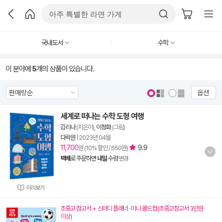
국내도서
수학
이 분야에
5
개의 상품이 있습니다.
옵션
세계로 떠나는 수학 도형 여행
김리나
(지은이),
이정화
(그림)
다락원
|
2023년 04월
11,700
9.9
원 (10% 할인 / 650원)
택배
로 주문하면
내일
수령
변경
미리보기
초중고 참고서 + 스터디 플래너 · 미니 콜드컵 (초중고참고서 3만원
이상)