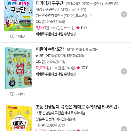
티키타카 구구단
- 원리로 쉽게 이해하는 (본서 + 구구단 영상
게임 + 구구단 읽기 MP3 + 스티커 1장)
다락원 어린이 출판부
(지은이),
조보영
(감수)
다락원
|
2019년 04월
9,900
9.9
원 (10% 할인 / 550원)
택배
로 주문하면
내일
수령
변경
미리보기
어린이 수학 도감
- 보기만 해도 쉽게 풀리는
남택진
,
이현욱
(지은이),
정은혜
(그림)
다락원
|
2024년 03월
13,320
10.0
원 (10% 할인 / 740원)
택배
로 주문하면
내일
수령
변경
미리보기
초등 선생님이 콕 집은 제대로 수학개념 5~6학년
-
초등 선생님이 콕 집은 제대로 수학개념
장은주
,
김정혜
,
이지연
(지은이)
다락원
|
2016년 07월