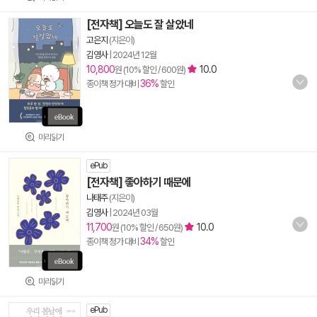
[전자책] 오늘도 잘 살았네
고은지
(지은이)
김영사
|
2024년 12월
10,800
10.0
원 (10% 할인 / 600원)
36%
종이책 정가 대비
할인
미리읽기
ePub
[전자책] 좋아하기 때문에
나태주
(지은이)
김영사
|
2024년 03월
11,700
10.0
원 (10% 할인 / 650원)
34%
종이책 정가 대비
할인
미리읽기
ePub