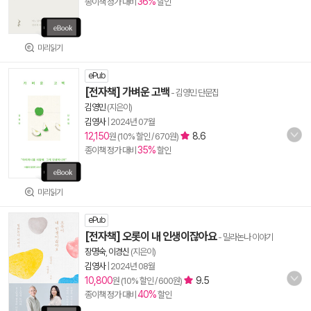
36%
종이책 정가 대비
할인
미리읽기
ePub
[전자책] 가벼운 고백
- 김영민 단문집
김영민
(지은이)
김영사
|
2024년 07월
12,150
8.6
원 (10% 할인 / 670원)
35%
종이책 정가 대비
할인
미리읽기
ePub
[전자책] 오롯이 내 인생이잖아요
- 밀라논나 이야기
장명숙
,
이경신
(지은이)
김영사
|
2024년 08월
10,800
9.5
원 (10% 할인 / 600원)
40%
종이책 정가 대비
할인