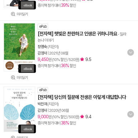
39%
종이책 정가 대비
할인
미리읽기
ePub
[전자책] 햇빛은 찬란하고 인생은 귀하니까요
- 밀라
논나 이야기
장명숙
(지은이)
김영사
|
2021년 08월
9,450
9.5
원 (10% 할인 / 520원)
36%
종이책 정가 대비
할인
미리읽기
ePub
[전자책] 당신의 질문에 전생은 이렇게 대답합니다
박진여
(지은이)
김영사
|
2020년 06월
9,000
9.4
원 (10% 할인 / 500원)
38%
종이책 정가 대비
할인