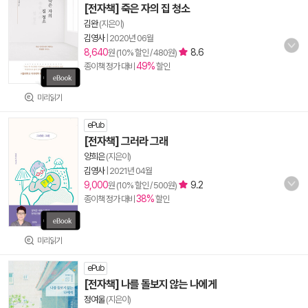
[전자책] 죽은 자의 집 청소
김완
(지은이)
김영사
|
2020년 06월
8,640
8.6
원 (10% 할인 / 480원)
49%
종이책 정가 대비
할인
미리읽기
ePub
[전자책] 그러라 그래
양희은
(지은이)
김영사
|
2021년 04월
9,000
9.2
원 (10% 할인 / 500원)
38%
종이책 정가 대비
할인
미리읽기
ePub
[전자책] 나를 돌보지 않는 나에게
정여울
(지은이)