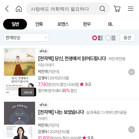
일반
만화
로맨스
판무
BL
옵션
ePub
[전자책] 당신, 전생에서 읽어드립니다
- 박진여 전생
리딩 이야기
박진여
(지은이)
김영사
|
2015년 03월
7,740
9.0
원 (10% 할인 / 430원)
48%
종이책 정가 대비
할인
ePub
[전자책] 나는 보았습니다
- 삶과 죽음 그 너머의 경이로운
이야기
박진여
(지은이)
김영사
|
2025년 02월
10,800
9.8
원 (10% 할인 / 600원)