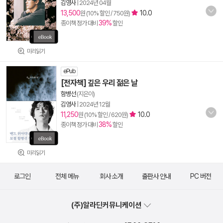
김영사
|
2024년 04월
13,500
10.0
원 (10% 할인 / 750원)
39%
종이책 정가 대비
할인
미리읽기
ePub
[전자책] 깊은 우리 젊은 날
함병선
(지은이)
김영사
|
2024년 12월
11,250
10.0
원 (10% 할인 / 620원)
38%
종이책 정가 대비
할인
미리읽기
로그인
전체 메뉴
회사 소개
출판사 안내
PC 버전
(주)알라딘커뮤니케이션