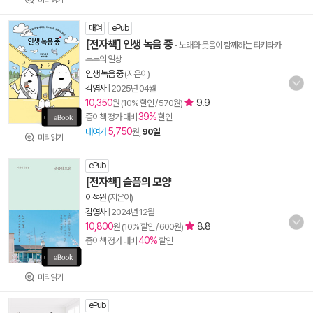
미리읽기
대여
ePub
[전자책] 인생 녹음 중
- 노래와 웃음이 함께하는 티키타카
부부의 일상
인생 녹음 중
(지은이)
김영사
|
2025년 04월
10,350
9.9
원 (10% 할인 / 570원)
39%
종이책 정가 대비
할인
5,750
대여가
원,
90일
미리읽기
ePub
[전자책] 슬픔의 모양
이석원
(지은이)
김영사
|
2024년 12월
10,800
8.8
원 (10% 할인 / 600원)
40%
종이책 정가 대비
할인
미리읽기
ePub