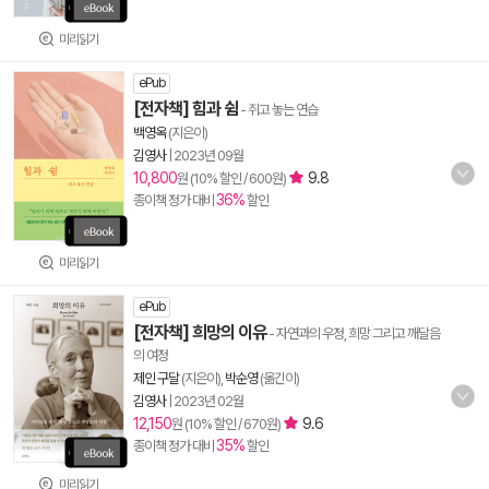
미리읽기
ePub
[전자책] 힘과 쉼
- 쥐고 놓는 연습
백영옥
(지은이)
김영사
|
2023년 09월
10,800
9.8
원 (10% 할인 / 600원)
36%
종이책 정가 대비
할인
미리읽기
ePub
[전자책] 희망의 이유
- 자연과의 우정, 희망 그리고 깨달음
의 여정
제인 구달
(지은이),
박순영
(옮긴이)
김영사
|
2023년 02월
12,150
9.6
원 (10% 할인 / 670원)
35%
종이책 정가 대비
할인
미리읽기