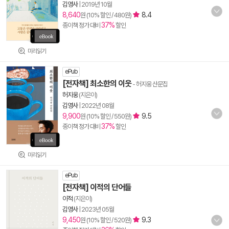
김영사
|
2019년 10월
8,640
8.4
원 (10% 할인 / 480원)
37%
종이책 정가 대비
할인
미리읽기
ePub
[전자책] 최소한의 이웃
- 허지웅 산문집
허지웅
(지은이)
김영사
|
2022년 08월
9,900
9.5
원 (10% 할인 / 550원)
37%
종이책 정가 대비
할인
미리읽기
ePub
[전자책] 이적의 단어들
이적
(지은이)
김영사
|
2023년 05월
9,450
9.3
원 (10% 할인 / 520원)