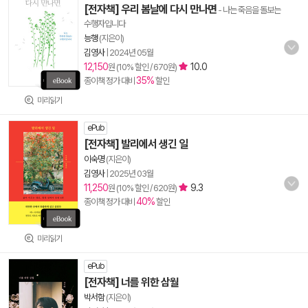
[전자책] 우리 봄날에 다시 만나면
- 나는 죽음을 돌보는
수행자입니다
능행
(지은이)
김영사
|
2024년 05월
12,150
10.0
원 (10% 할인 / 670원)
35%
종이책 정가 대비
할인
미리읽기
ePub
[전자책] 발리에서 생긴 일
이숙명
(지은이)
김영사
|
2025년 03월
11,250
9.3
원 (10% 할인 / 620원)
40%
종이책 정가 대비
할인
미리읽기
ePub
[전자책] 너를 위한 삼월
박서함
(지은이)