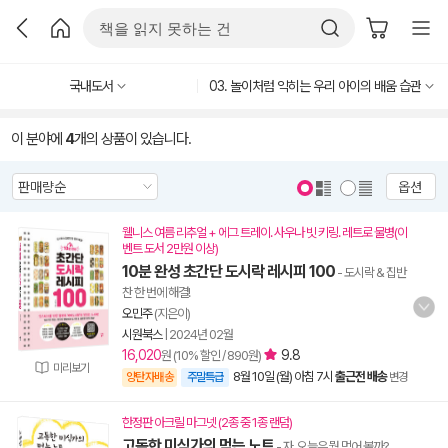
국내도서
03. 놀이처럼 익히는 우리 아이의 배움 습관
이 분야에
4
개의 상품이 있습니다.
옵션
웰니스 여름 리추얼 + 에그 트레이. 사우나 빗 키링. 레트로 물병(이
벤트 도서 2만원 이상)
10분 완성 초간단 도시락 레시피 100
- 도시락 & 집반
찬 한 번에 해결!
오민주
(지은이)
시원북스
|
2024년 02월
16,020
9.8
원 (10% 할인 / 890원)
미리보기
8월 10일 (월) 아침 7시
출근전 배송
양탄자배송
주말특급
변경
한정판 아크릴 마그넷 (2종 중 1종 랜덤)
고독한 미식가의 먹는 노트
- 자, 오늘은 뭘 먹어 볼까?