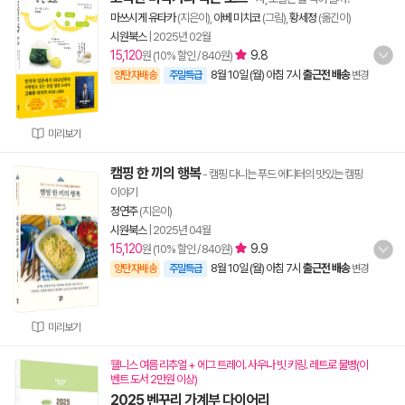
마쓰시게 유타카
(지은이),
아베 미치코
(그림),
황세정
(옮긴이)
시원북스
|
2025년 02월
15,120
9.8
원 (10% 할인 / 840원)
8월 10일 (월) 아침 7시
출근전 배송
양탄자배송
주말특급
변경
미리보기
캠핑 한 끼의 행복
- 캠핑 다니는 푸드 에디터의 맛있는 캠핑
이야기
정연주
(지은이)
시원북스
|
2025년 04월
15,120
9.9
원 (10% 할인 / 840원)
8월 10일 (월) 아침 7시
출근전 배송
양탄자배송
주말특급
변경
미리보기
웰니스 여름 리추얼 + 에그 트레이. 사우나 빗 키링. 레트로 물병(이
벤트 도서 2만원 이상)
2025 벤꾸리 가계부 다이어리