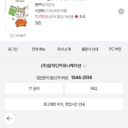
벤꾸리
(지은이)
시원북스
|
2024년 09월
11,760
9.4
원 (30% 할인 / 160원)
절판
미리보기
로그인
전체 메뉴
회사 소개
출판사 안내
PC 버전
(주)알라딘커뮤니케이션
1544-2514
일반문의 (발신자 부담)
1:1 문의
FAQ
중고매장 위치, 영업시간 안내
뒤로가
기