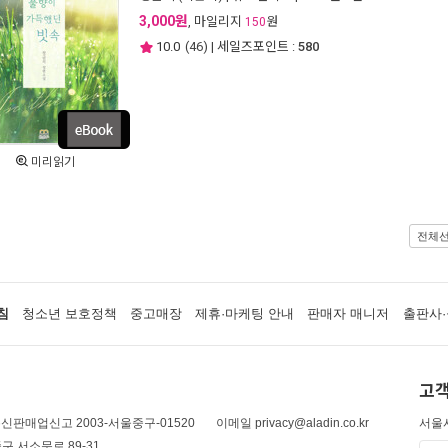
3,000원
, 마일리지
원
150
10.0
(
46
) | 세일즈포인트 :
580
미리읽기
전체
침
청소년 보호정책
중고매장
제휴·마케팅 안내
판매자 매니저
출판사·
고객
신판매업신고 2003-서울중구-01520
이메일 privacy@aladin.co.kr
서울시
구 서소문로 89-31