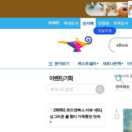
HOME
국내도서
만권당
외국도서
전자책
첫달무료
eBook
분야보기
베스트셀러
새로나온책
이
이벤트/기획
이 분야에
1
판매량순
250502_뮤즈앤북스 리뷰 <[GL]
1.
싱그러운 풀 향이 가득했던 빗속
>