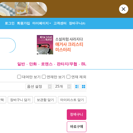
로그인
회원가입
마이페이지
고객센터
장바구니
(0)
일반
만화
로맨스
판타지/무협
BL
대여만 보기
연재만 보기
연재 제외
옵션 설정
25개
선택
장바구니 담기
보관함 담기
마이리스트 담기
장바구니
바로구매