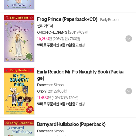
Frog Prince (Paperback+CD)
- Early Reader
샐리 가드너
ORION CHILDREN'S
|
2011년 09월
15,200
원 (20% 할인 / 760원)
택배
로 주문하면
8월 11일 출고
변경
Early Reader: Mr P's Naughty Book (Packa
ge)
Francesca Simon
Orion
|
2012년 06월
11,400
원 (40% 할인 / 120원)
택배
로 주문하면
8월 11일 출고
변경
Barnyard Hullabaloo (Paperback)
Francesca Simon