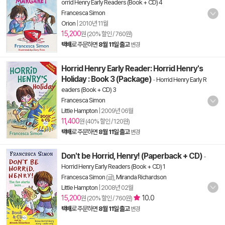
orrid Henry Early Readers (Book + CD) 4
Francesca Simon
Orion
|
2010년 11월
15,200
원 (20% 할인 / 760원)
택배
로 주문하면
8월 11일 출고
변경
Horrid Henry Early Reader: Horrid Henry's
Holiday : Book 3 (Package)
-
Horrid Henry Early R
eaders (Book + CD) 3
Francesca Simon
Little Hampton
|
2009년 06월
11,400
원 (40% 할인 / 120원)
택배
로 주문하면
8월 11일 출고
변경
Don't be Horrid, Henry! (Paperback + CD)
-
Horrid Henry Early Readers (Book + CD) 1
Francesca Simon
(글),
Miranda Richardson
Little Hampton
|
2008년 02월
15,200
10.0
원 (20% 할인 / 760원)
택배
로 주문하면
8월 11일 출고
변경