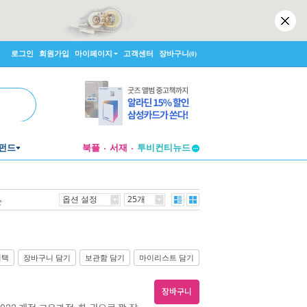
로그인
회원가입
마이페이지
고객센터
장바구니
(0)
투비컨티뉴드
펀드
북플
서재
창작플랫폼
투비컨티뉴드
옵션 설정
25개
순
선택
장바구니 담기
보관함 담기
마이리스트 담기
장바구니