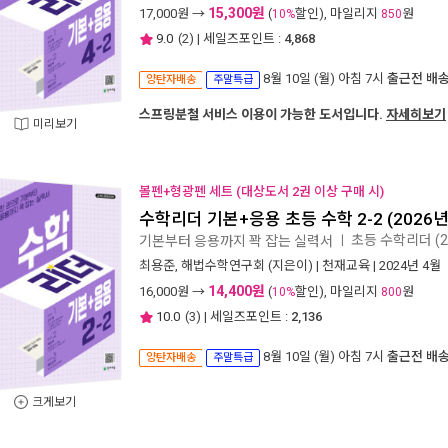
15,300원
17,000
원 →
(
할인), 마일리지
원
10%
850
9.0
(
2
) | 세일즈포인트 :
4,868
8월 10일 (월) 아침 7시
출근전 배
양탄자배송
주말특급
스프링분철 서비스 이용이 가능한 도서입니다.
자세히보기
미리보기
볼펜+형광펜 세트 (대상도서 2권 이상 구매 시)
수학리더 기본+응용 초등 수학 2-2 (2026
초등 수학리더 (2
기본부터 응용까지 꽉 잡는 실력서
ㅣ
최용준
,
해법수학연구회
(지은이) |
천재교육
| 2024년 4월
14,400원
16,000
원 →
(
할인), 마일리지
원
10%
800
10.0
(
3
) | 세일즈포인트 :
2,136
8월 10일 (월) 아침 7시
출근전 배
양탄자배송
주말특급
크게보기