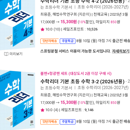
수학리더 기본 초등 수학 4-2 (2026년용)
- 
초등 수학리더 (2026-2027년)
는 초등수학 기본서
ㅣ
최용준
,
해법수학연구회
(지은이) |
천재교육
| 2025년 3월
15,300원
17,000
원 →
(
할인), 마일리지
원
10%
850
10.0
(
10
) | 세일즈포인트 :
10,526
8월 10일 (월) 아침 7시
출근전 배
양탄자배송
주말특급
스프링분철 서비스 이용이 가능한 도서입니다.
자세히보기
미리보기
볼펜+형광펜 세트 (대상도서 2권 이상 구매 시)
수학리더 기본 초등 수학 3-2 (2026년용)
- 
초등 수학리더 (2026-2027년)
는 초등수학 기본서
ㅣ
최용준
,
해법수학연구회
(지은이) |
천재교육
| 2025년 3월
15,300원
17,000
원 →
(
할인), 마일리지
원
10%
850
10.0
(
4
) | 세일즈포인트 :
9,146
8월 10일 (월) 아침 7시
출근전 배
양탄자배송
주말특급