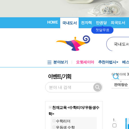
HOME
전자책
만권당
외국도서
국내도서
첫달무료
국내도
분야보기
오뒷세이아
추천마법사
베
이벤트/기획
이 분야에
3
판매량순
천재교육 <수학리더/우등생수
학>
1.
수학리더
우등생 수학