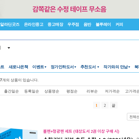
알라딘굿즈
온라인중고
중고매장
우주점
음반
블루레이
커피
서
스트
새로나온책
이벤트
정가인하도서
추천도서
작가와의 만남
북
7
개의 상품이 있습니다.
출간일순
등록일순
상품명순
평점순
리뷰순
저가격순
고가격
1
2
끝
전체
볼펜+형광펜 세트 (대상도서 2권 이상 구매 시)