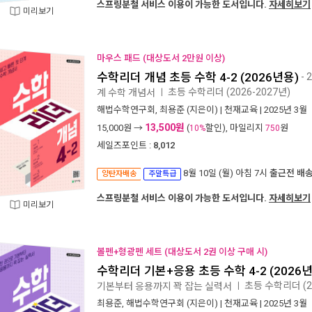
스프링분철 서비스 이용이 가능한 도서입니다.
자세히보기
미리보기
마우스 패드 (대상도서 2만원 이상)
수학리더 개념 초등 수학 4-2 (2026년용)
- 
초등 수학리더 (2026-2027년)
계 수학 개념서
ㅣ
해법수학연구회
,
최용준
(지은이) |
천재교육
| 2025년 3월
13,500원
15,000
원 →
(
할인), 마일리지
원
10%
750
세일즈포인트 :
8,012
8월 10일 (월) 아침 7시
출근전 배
양탄자배송
주말특급
스프링분철 서비스 이용이 가능한 도서입니다.
자세히보기
미리보기
볼펜+형광펜 세트 (대상도서 2권 이상 구매 시)
수학리더 기본+응용 초등 수학 4-2 (2026
초등 수학리더 (2
기본부터 응용까지 꽉 잡는 실력서
ㅣ
최용준
,
해법수학연구회
(지은이) |
천재교육
| 2025년 3월