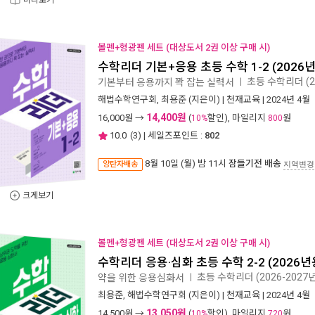
미리보기
볼펜+형광펜 세트 (대상도서 2권 이상 구매 시)
수학리더 기본+응용 초등 수학 1-2 (2026
초등 수학리더 (2
기본부터 응용까지 꽉 잡는 실력서
ㅣ
해법수학연구회
,
최용준
(지은이) |
천재교육
| 2024년 4월
14,400원
16,000
원 →
(
할인), 마일리지
원
10%
800
10.0
(
3
) | 세일즈포인트 :
802
8월 10일 (월) 밤 11시
잠들기전 배송
양탄자배송
지역변경
크게보기
볼펜+형광펜 세트 (대상도서 2권 이상 구매 시)
수학리더 응용·심화 초등 수학 2-2 (2026년
초등 수학리더 (2026-2027
약을 위한 응용심화서
ㅣ
최용준
,
해법수학연구회
(지은이) |
천재교육
| 2024년 4월
13,050원
14,500
원 →
(
할인), 마일리지
원
10%
720