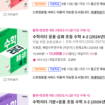
8월 10일 (월) 아침 7시
출근전 배
양탄자배송
주말특급
스프링분철 서비스 이용이 가능한 도서입니다.
자세히보기
미리보기
볼펜+형광펜 세트 (대상도서 2권 이상 구매 시)
수학리더 응용·심화 초등 수학 4-2 (2026년
초등 수학리더 (2026-2027
약을 위한 응용심화서
ㅣ
최용준
,
해법수학연구회
(지은이) |
천재교육
| 2025년 4월
13,500원
15,000
원 →
(
할인), 마일리지
원
10%
750
10.0
(
2
) | 세일즈포인트 :
3,259
8월 10일 (월) 아침 7시
출근전 배
양탄자배송
주말특급
스프링분철 서비스 이용이 가능한 도서입니다.
자세히보기
미리보기
볼펜+형광펜 세트 (대상도서 2권 이상 구매 시)
수학리더 기본+응용 초등 수학 3-2 (2026