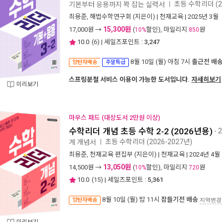
초등 수학리더 (2
기본부터 응용까지 꽉 잡는 실력서
ㅣ
최용준
,
해법수학연구회
(지은이) |
천재교육
| 2025년 3월
15,300원
17,000
원 →
(
할인), 마일리지
원
10%
850
10.0
(
6
) | 세일즈포인트 :
3,247
8월 10일 (월) 아침 7시
출근전 배
양탄자배송
주말특급
스프링분철 서비스 이용이 가능한 도서입니다.
자세히보기
미리보기
마우스 패드 (대상도서 2만원 이상)
수학리더 개념 초등 수학 2-2 (2026년용)
- 
초등 수학리더 (2026-2027년)
계 개념서
ㅣ
최용준
,
천재교육 편집부
(지은이) |
천재교육
| 2024년 4월
13,050원
14,500
원 →
(
할인), 마일리지
원
10%
720
10.0
(
15
) | 세일즈포인트 :
5,361
8월 10일 (월) 밤 11시
잠들기전 배송
양탄자배송
지역변경