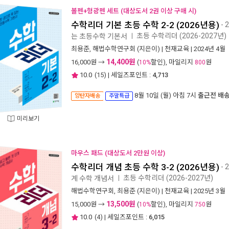
볼펜+형광펜 세트 (대상도서 2권 이상 구매 시)
수학리더 기본 초등 수학 2-2 (2026년용)
- 
초등 수학리더 (2026-2027년)
는 초등수학 기본서
ㅣ
최용준
,
해법수학연구회
(지은이) |
천재교육
| 2024년 4월
14,400원
16,000
원 →
(
할인), 마일리지
원
10%
800
10.0
(
15
) | 세일즈포인트 :
4,713
8월 10일 (월) 아침 7시
출근전 배
양탄자배송
주말특급
미리보기
마우스 패드 (대상도서 2만원 이상)
수학리더 개념 초등 수학 3-2 (2026년용)
- 
초등 수학리더 (2026-2027년)
계 수학 개념서
ㅣ
해법수학연구회
,
최용준
(지은이) |
천재교육
| 2025년 3월
13,500원
15,000
원 →
(
할인), 마일리지
원
10%
750
10.0
(
4
) | 세일즈포인트 :
6,015