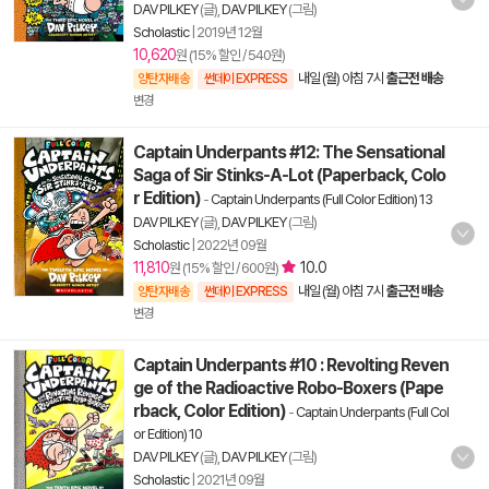
DAV PILKEY
(글),
DAV PILKEY
(그림)
Scholastic
|
2019년 12월
10,620
원 (15% 할인 / 540원)
내일 (월) 아침 7시
출근전 배송
양탄자배송
썬데이 EXPRESS
변경
Captain Underpants #12: The Sensational
Saga of Sir Stinks-A-Lot (Paperback, Colo
r Edition)
-
Captain Underpants (Full Color Edition) 13
DAV PILKEY
(글),
DAV PILKEY
(그림)
Scholastic
|
2022년 09월
11,810
10.0
원 (15% 할인 / 600원)
내일 (월) 아침 7시
출근전 배송
양탄자배송
썬데이 EXPRESS
변경
Captain Underpants #10 : Revolting Reven
ge of the Radioactive Robo-Boxers (Pape
rback, Color Edition)
-
Captain Underpants (Full Col
or Edition) 10
DAV PILKEY
(글),
DAV PILKEY
(그림)
Scholastic
|
2021년 09월