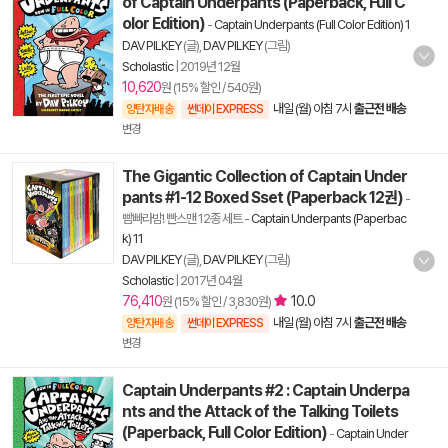
of Captain Underpants (Paperback, Full C
olor Edition)
-
Captain Underpants (Full Color Edition) 1
DAV PILKEY
(글),
DAV PILKEY
(그림)
Scholastic
|
2019년 12월
10,620
원 (15% 할인 / 540원)
내일 (월) 아침 7시
출근전 배송
양탄자배송
썬데이 EXPRESS
변경
The Gigantic Collection of Captain Under
pants #1-12 Boxed Sset (Paperback 12권)
-
빰빠라밤! 빤스맨 12종 세트
-
Captain Underpants (Paperbac
k) 11
DAV PILKEY
(글),
DAV PILKEY
(그림)
Scholastic
|
2017년 04월
76,410
10.0
원 (15% 할인 / 3,830원)
내일 (월) 아침 7시
출근전 배송
양탄자배송
썬데이 EXPRESS
변경
Captain Underpants #2 : Captain Underpa
nts and the Attack of the Talking Toilets
(Paperback, Full Color Edition)
-
Captain Under