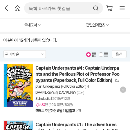
국내도서
캡틴언더팬츠
이 분야에
15
개의 상품이 있습니다.
옵션
Captain Underpants #4 : Captain Underpa
nts and the Perilous Plot of Professor Poo
pypants (Paperback, Full Color Edition)
-
Ca
ptain Underpants (Full Color Edition) 4
DAV PILKEY
(글),
DAV PILKEY
(그림)
Scholastic
|
2019년 12월
7,500
원 (40% 할인 / 80원)
택배
로 주문하면
8월 11일 출고
변경
Captain Underpants #1 : The adventures