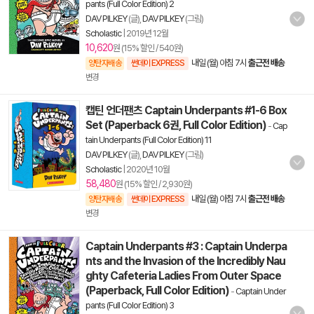
pants (Full Color Edition) 2
DAV PILKEY
(글),
DAV PILKEY
(그림)
Scholastic
|
2019년 12월
10,620
원 (15% 할인 / 540원)
내일 (월) 아침 7시
출근전 배송
양탄자배송
썬데이 EXPRESS
변경
캡틴 언더팬츠 Captain Underpants #1-6 Box
Set (Paperback 6권, Full Color Edition)
-
Cap
tain Underpants (Full Color Edition) 11
DAV PILKEY
(글),
DAV PILKEY
(그림)
Scholastic
|
2020년 10월
58,480
원 (15% 할인 / 2,930원)
내일 (월) 아침 7시
출근전 배송
양탄자배송
썬데이 EXPRESS
변경
Captain Underpants #3 : Captain Underpa
nts and the Invasion of the Incredibly Nau
ghty Cafeteria Ladies From Outer Space
(Paperback, Full Color Edition)
-
Captain Under
pants (Full Color Edition) 3