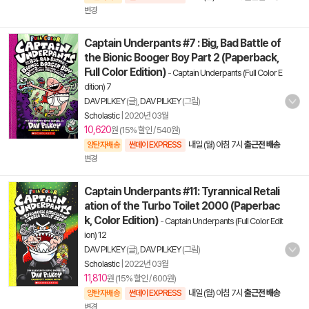
변경
Captain Underpants #7 : Big, Bad Battle of
the Bionic Booger Boy Part 2 (Paperback,
Full Color Edition)
-
Captain Underpants (Full Color E
dition) 7
DAV PILKEY
(글),
DAV PILKEY
(그림)
Scholastic
|
2020년 03월
10,620
원 (15% 할인 / 540원)
내일 (월) 아침 7시
출근전 배송
양탄자배송
썬데이 EXPRESS
변경
Captain Underpants #11: Tyrannical Retali
ation of the Turbo Toilet 2000 (Paperbac
k, Color Edition)
-
Captain Underpants (Full Color Edit
ion) 12
DAV PILKEY
(글),
DAV PILKEY
(그림)
Scholastic
|
2022년 03월
11,810
원 (15% 할인 / 600원)
내일 (월) 아침 7시
출근전 배송
양탄자배송
썬데이 EXPRESS
변경