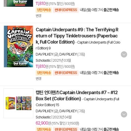
11,810
원 (15% 할인 / 600원)
내일 (월) 아침 7시
출근전 배송
양탄자배송
썬데이 EXPRESS
변경
Captain Underpants #9 : The Terrifying R
eturn of Tippy Tinkletrousers (Paperbac
k, Full Color Edition)
-
Captain Underpants (Full Colo
r Edition) 9
DAV PILKEY
(글),
DAV PILKEY
(그림)
Scholastic
|
2021년 03월
11,810
원 (15% 할인 / 600원)
내일 (월) 아침 7시
출근전 배송
양탄자배송
썬데이 EXPRESS
변경
캡틴 언더팬츠Captain Underpants #7 ~ #12
Box Set (Color Edition)
-
Captain Underpants (Full
Color Edition) 15
DAV PILKEY
(글),
DAV PILKEY
(그림)
Scholastic
|
2023년 04월
62,900
원 (15% 할인 / 3,150원)
내일 (월) 아침 7시
출근전 배송
양탄자배송
썬데이 EXPRESS