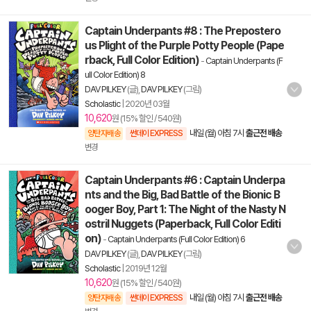
Captain Underpants #8 : The Prepostero
us Plight of the Purple Potty People (Pape
rback, Full Color Edition)
-
Captain Underpants (F
ull Color Edition) 8
DAV PILKEY
(글),
DAV PILKEY
(그림)
Scholastic
|
2020년 03월
10,620
원 (15% 할인 / 540원)
내일 (월) 아침 7시
출근전 배송
양탄자배송
썬데이 EXPRESS
변경
Captain Underpants #6 : Captain Underpa
nts and the Big, Bad Battle of the Bionic B
ooger Boy, Part 1: The Night of the Nasty N
ostril Nuggets (Paperback, Full Color Editi
on)
-
Captain Underpants (Full Color Edition) 6
DAV PILKEY
(글),
DAV PILKEY
(그림)
Scholastic
|
2019년 12월
10,620
원 (15% 할인 / 540원)
내일 (월) 아침 7시
출근전 배송
양탄자배송
썬데이 EXPRESS