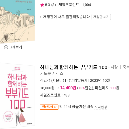
8.0
(
3
) | 세일즈포인트 :
1,004
개정판이 새로 출간되었습니다.
개정판 보기
크게보기
하나님과 함께하는 부부기도 100
- 사랑과 축
기도문 시리즈
김민정
(지은이) |
생명의말씀사
| 2023년 10월
14,400원
16,000
원 →
(
할인), 마일리지
원
10%
800
세일즈포인트 :
438
밤 11시
잠들기전 배송
양탄자배송
지역변경