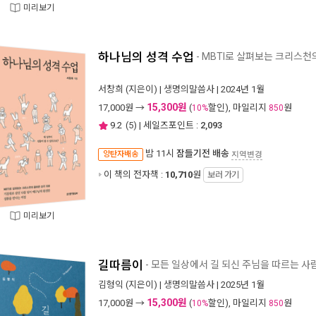
미리보기
하나님의 성격 수업
- MBTI로 살펴보는 크리스천
서창희
(지은이) |
생명의말씀사
| 2024년 1월
15,300원
17,000
원 →
(
할인), 마일리지
원
10%
850
9.2
(
5
) | 세일즈포인트 :
2,093
밤 11시
잠들기전 배송
양탄자배송
지역변경
이 책의 전자책 :
10,710
원
보러 가기
미리보기
길따름이
- 모든 일상에서 길 되신 주님을 따르는 사
김형익
(지은이) |
생명의말씀사
| 2025년 1월
15,300원
17,000
원 →
(
할인), 마일리지
원
10%
850