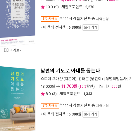
10.0
(
9
) | 세일즈포인트 :
2,270
밤 11시
잠들기전 배송
양탄자배송
지역변경
이 책의 전자책 :
6,300
원
보러 가기
미리보기
남편의 기도로 아내를 돕는다
스토미 오마샨
(지은이),
김태곤
(옮긴이) |
생명의말씀사
| 
11,700원
13,000
원 →
(
할인), 마일리지
원
10%
650
8.0
(
3
) | 세일즈포인트 :
1,343
밤 11시
잠들기전 배송
양탄자배송
지역변경
이 책의 전자책 :
6,300
원
보러 가기