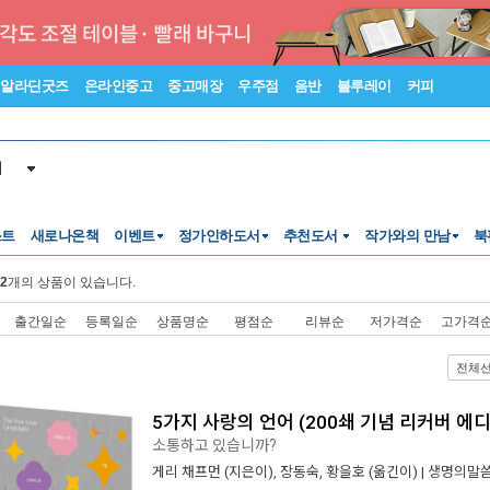
알라딘굿즈
온라인중고
중고매장
우주점
음반
블루레이
커피
서
스트
새로나온책
이벤트
정가인하도서
추천도서
작가와의 만남
북
2
개의 상품이 있습니다.
출간일순
등록일순
상품명순
평점순
리뷰순
저가격순
고가격
전체
5가지 사랑의 언어 (200쇄 기념 리커버 에디
소통하고 있습니까?
게리 채프먼
(지은이),
장동숙
,
황을호
(옮긴이) |
생명의말