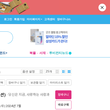
로그인
회원가입
마이페이지
고객센터
장바구니
(0)
투비컨티뉴드
펀드
북플
서재
창작플랫폼
투비컨티뉴드
옵션 설정
25개
순
선택
장바구니 담기
보관함 담기
마이리스트 담기
션)
- 당신은 지금, 사랑하는 사람과
장바구니
바로구매
씀사
| 2024년 7월