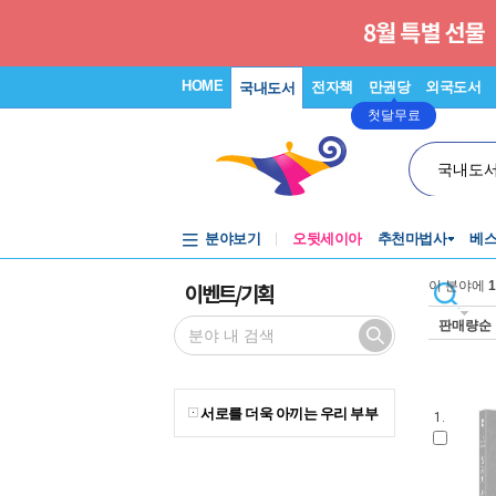
HOME
전자책
만권당
외국도서
국내도서
첫달무료
국내도
분야보기
오뒷세이아
추천마법사
베
이벤트/기획
이 분야에
1
판매량순
서로를 더욱 아끼는 우리 부부
1.