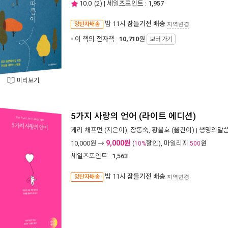
10.0
(
2
) | 세일즈포인트 :
1,957
밤 11시
잠들기전 배송
양탄자배송
지역변경
이 책의 전자책 :
10,710
원
보러 가기
미리보기
5가지 사랑의 언어 (라이트 에디션)
게리 채프먼
(지은이),
장동숙
,
황을호
(옮긴이) |
생명의말
9,000원
10,000
원 →
(
할인), 마일리지
원
10%
500
세일즈포인트 :
1,563
밤 11시
잠들기전 배송
양탄자배송
지역변경