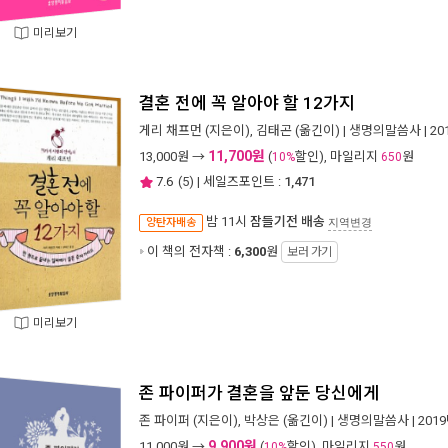
미리보기
결혼 전에 꼭 알아야 할 12가지
게리 채프먼
(지은이),
김태곤
(옮긴이) |
생명의말씀사
| 2
11,700원
13,000
원 →
(
할인), 마일리지
원
10%
650
7.6
(
5
) | 세일즈포인트 :
1,471
밤 11시
잠들기전 배송
양탄자배송
지역변경
이 책의 전자책 :
6,300
원
보러 가기
미리보기
존 파이퍼가 결혼을 앞둔 당신에게
존 파이퍼
(지은이),
박상은
(옮긴이) |
생명의말씀사
| 201
9,900원
11,000
원 →
(
할인), 마일리지
원
10%
550