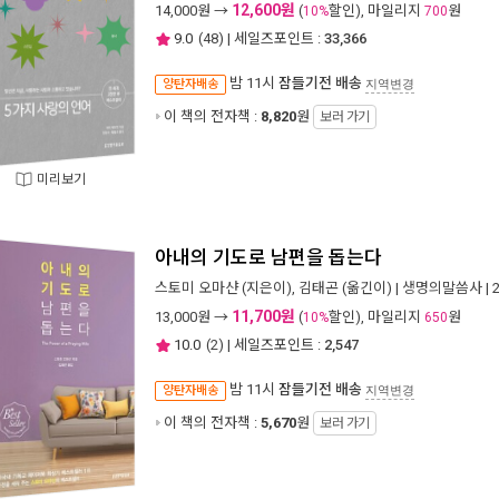
12,600원
14,000
원 →
(
할인), 마일리지
원
10%
700
9.0
(
48
) | 세일즈포인트 :
33,366
밤 11시
잠들기전 배송
양탄자배송
지역변경
이 책의 전자책 :
8,820
원
보러 가기
미리보기
아내의 기도로 남편을 돕는다
스토미 오마샨
(지은이),
김태곤
(옮긴이) |
생명의말씀사
| 
11,700원
13,000
원 →
(
할인), 마일리지
원
10%
650
10.0
(
2
) | 세일즈포인트 :
2,547
밤 11시
잠들기전 배송
양탄자배송
지역변경
이 책의 전자책 :
5,670
원
보러 가기