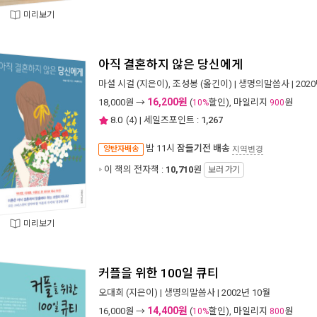
미리보기
아직 결혼하지 않은 당신에게
마셜 시걸
(지은이),
조성봉
(옮긴이) |
생명의말씀사
| 202
16,200원
18,000
원 →
(
할인), 마일리지
원
10%
900
8.0
(
4
) | 세일즈포인트 :
1,267
밤 11시
잠들기전 배송
양탄자배송
지역변경
이 책의 전자책 :
10,710
원
보러 가기
미리보기
커플을 위한 100일 큐티
오대희
(지은이) |
생명의말씀사
| 2002년 10월
14,400원
16,000
원 →
(
할인), 마일리지
원
10%
800