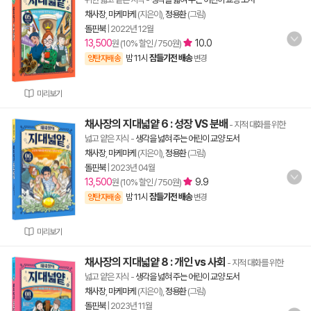
채사장
,
마케마케
(지은이),
정용환
(그림)
돌핀북
|
2022년 12월
13,500
10.0
원 (10% 할인 / 750원)
밤 11시
잠들기전 배송
양탄자배송
변경
미리보기
채사장의 지대넓얕 6 : 성장 VS 분배
- 지적 대화를 위한
넓고 얕은 지식
-
생각을 넓혀 주는 어린이 교양 도서
채사장
,
마케마케
(지은이),
정용환
(그림)
돌핀북
|
2023년 04월
13,500
9.9
원 (10% 할인 / 750원)
밤 11시
잠들기전 배송
양탄자배송
변경
미리보기
채사장의 지대넓얕 8 : 개인 vs 사회
- 지적 대화를 위한
넓고 얕은 지식
-
생각을 넓혀 주는 어린이 교양 도서
채사장
,
마케마케
(지은이),
정용환
(그림)
돌핀북
|
2023년 11월