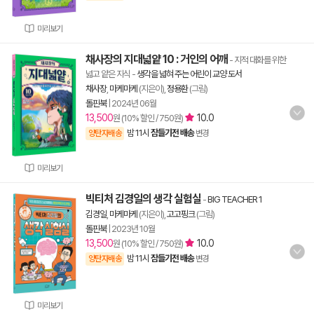
미리보기
채사장의 지대넓얕 10 : 거인의 어깨
- 지적 대화를 위한
넓고 얕은 지식
-
생각을 넓혀 주는 어린이 교양 도서
채사장
,
마케마케
(지은이),
정용환
(그림)
돌핀북
|
2024년 06월
13,500
10.0
원 (10% 할인 / 750원)
밤 11시
잠들기전 배송
양탄자배송
변경
미리보기
빅티처 김경일의 생각 실험실
-
BIG TEACHER 1
김경일
,
마케마케
(지은이),
고고핑크
(그림)
돌핀북
|
2023년 10월
13,500
10.0
원 (10% 할인 / 750원)
밤 11시
잠들기전 배송
양탄자배송
변경
미리보기