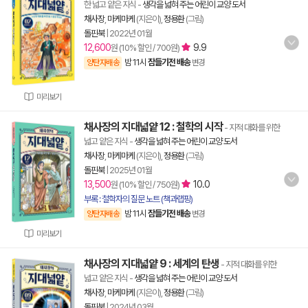
한 넓고 얕은 지식
-
생각을 넓혀 주는 어린이 교양 도서
채사장
,
마케마케
(지은이),
정용환
(그림)
돌핀북
|
2022년 01월
12,600
9.9
원 (10% 할인 / 700원)
밤 11시
잠들기전 배송
양탄자배송
변경
미리보기
채사장의 지대넓얕 12 : 철학의 시작
- 지적 대화를 위한
넓고 얕은 지식
-
생각을 넓혀 주는 어린이 교양 도서
채사장
,
마케마케
(지은이),
정용환
(그림)
돌핀북
|
2025년 01월
13,500
10.0
원 (10% 할인 / 750원)
부록 : 철학자의 질문 노트 (책과랩핑)
밤 11시
잠들기전 배송
양탄자배송
변경
미리보기
채사장의 지대넓얕 9 : 세계의 탄생
- 지적 대화를 위한
넓고 얕은 지식
-
생각을 넓혀 주는 어린이 교양 도서
채사장
,
마케마케
(지은이),
정용환
(그림)
돌핀북
|
2024년 03월