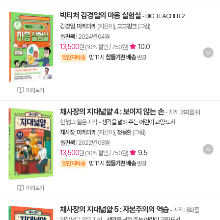
빅티처 김경일의 마음 실험실
-
BIG TEACHER 2
김경일
,
마케마케
(지은이),
고고핑크
(그림)
돌핀북
|
2024년 04월
13,500
10.0
원 (10% 할인 / 750원)
밤 11시
잠들기전 배송
양탄자배송
변경
미리보기
채사장의 지대넓얕 4 : 보이지 않는 손
- 지적 대화를 위
한 넓고 얕은 지식
-
생각을 넓혀 주는 어린이 교양 도서
채사장
,
마케마케
(지은이),
정용환
(그림)
돌핀북
|
2022년 08월
13,500
9.5
원 (10% 할인 / 750원)
밤 11시
잠들기전 배송
양탄자배송
변경
미리보기
채사장의 지대넓얕 5 : 자본주의의 역습
- 지적 대화를
위한 넓고 얕은 지식
-
생각을 넓혀 주는 어린이 교양 도서