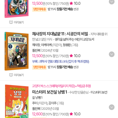
13,500
10.0
원 (10% 할인 / 750원)
밤 11시
잠들기전 배송
양탄자배송
변경
미리보기
채사장의 지대넓얕 11 : 시공간의 비밀
- 지적 대화를 위
한 넓고 얕은 지식
-
생각을 넓혀 주는 어린이 교양 도서
채사장
,
마케마케
(지은이),
정용환
(그림)
돌핀북
|
2024년 10월
13,500
10.0
원 (10% 할인 / 750원)
부록 : 과학사 연표 대형 포스터 (접지 후 책과 랩핑)
밤 11시
잠들기전 배송
양탄자배송
변경
미리보기
고양이 박스·스크래쳐(마일리지 차감)+적립금 추첨
미스터리 보건실 냥쌤 1
- 수상한 단골손님
-
미스터리 보건
실 냥쌤 1
주미
(지은이),
김이주
(그림)
돌핀북
|
2025년 03월
12,600
10.0
원 (10% 할인 / 700원)