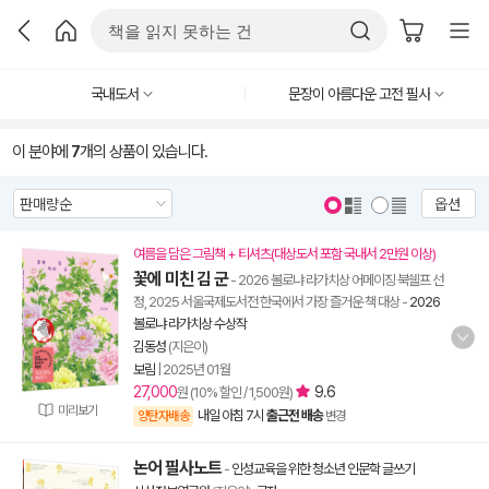
국내도서
문장이 아름다운 고전 필사
이 분야에
7
개의 상품이 있습니다.
옵션
여름을 담은 그림책 + 티셔츠(대상도서 포함 국내서 2만원 이상)
꽃에 미친 김 군
- 2026 볼로냐 라가치상 어메이징 북쉘프 선
정, 2025 서울국제도서전 한국에서 가장 즐거운 책 대상
-
2026
볼로냐 라가치상 수상작
김동성
(지은이)
보림
|
2025년 01월
27,000
9.6
원 (10% 할인 / 1,500원)
미리보기
내일 아침 7시
출근전 배송
양탄자배송
변경
논어 필사노트
-
인성교육을 위한 청소년 인문학 글쓰기