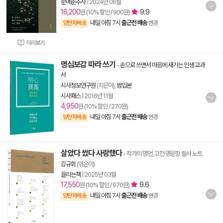
문예춘추사
|
2024년 06월
16,200
9.9
원 (10% 할인 / 900원)
내일 아침 7시
출근전 배송
양탄자배송
변경
미리보기
명심보감 따라 쓰기
-
손으로 쓰면서 마음에 새기는 인생 교과
서
시사정보연구원
(지은이),
범입본
시사패스
|
2016년 11월
4,950
원 (10% 할인 / 270원)
내일 아침 7시
출근전 배송
양탄자배송
변경
살았다 썼다 사랑했다
- 작가의 명언, 고전 명문장 필사 노트
김규회
(엮은이)
끌리는책
|
2025년 03월
17,550
9.6
원 (10% 할인 / 970원)
내일 아침 7시
출근전 배송
양탄자배송
변경