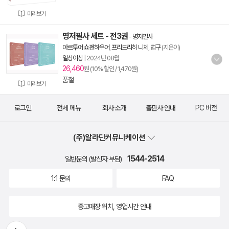
미리보기
명저필사 세트 - 전3권
-
명저필사
아르투어 쇼펜하우어
,
프리드리히 니체
,
법구
(지은이)
일상이상
|
2024년 08월
26,460
원 (10% 할인 / 1,470원)
품절
미리보기
로그인
전체 메뉴
회사 소개
출판사 안내
PC 버전
(주)알라딘커뮤니케이션
1544-2514
일반문의 (발신자 부담)
1:1 문의
FAQ
중고매장 위치, 영업시간 안내
뒤로가