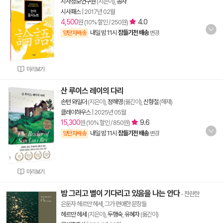
시사정보연구원
(지은이),
공자
시사패스
|
2017년 02월
4,500
4.0
원 (10% 할인 / 250원)
내일 밤 11시
잠들기전 배송
양탄자배송
변경
미리보기
산 루이스 레이의 다리
손턴 와일더
(지은이),
정해영
(옮긴이),
신형철
(해제)
클레이하우스
|
2025년 05월
15,300
9.6
원 (10% 할인 / 850원)
내일 밤 11시
잠들기전 배송
양탄자배송
변경
미리보기
밤 그리고 별이 기다리고 있음을 나는 안다
- 찬란한
은둔자 헤르만 헤세, 그가 편애한 문장들
헤르만 헤세
(지은이),
두행숙
,
유혜자
(옮긴이)