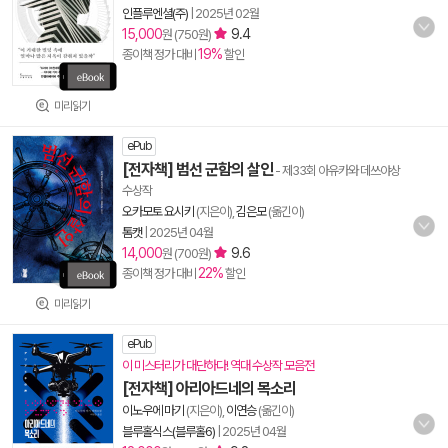
인플루엔셜(주)
|
2025년 02월
15,000
9.4
원 (750원)
19%
종이책 정가 대비
할인
미리읽기
ePub
[전자책] 범선 군함의 살인
- 제33회 아유카와 데쓰야상
수상작
오카모토 요시키
(지은이),
김은모
(옮긴이)
톰캣
|
2025년 04월
14,000
9.6
원 (700원)
22%
종이책 정가 대비
할인
미리읽기
ePub
이 미스터리가 대단하다! 역대 수상작 모음전
[전자책] 아리아드네의 목소리
이노우에 마기
(지은이),
이연승
(옮긴이)
블루홀식스(블루홀6)
|
2025년 04월