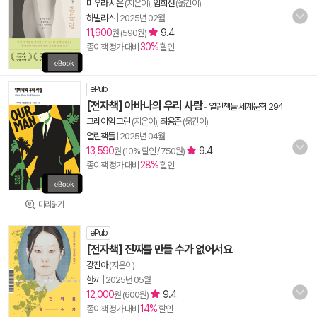
미우라 시온
(지은이),
임희선
(옮긴이)
하빌리스
|
2025년 02월
11,900
9.4
원 (590원)
30%
종이책 정가 대비
할인
ePub
[전자책] 아바나의 우리 사람
-
열린책들 세계문학 294
그레이엄 그린
(지은이),
최용준
(옮긴이)
열린책들
|
2025년 04월
13,590
9.4
원 (10% 할인 / 750원)
28%
종이책 정가 대비
할인
미리읽기
ePub
[전자책] 진짜를 만들 수가 없어서요
강진아
(지은이)
한끼
|
2025년 05월
12,000
9.4
원 (600원)
14%
종이책 정가 대비
할인