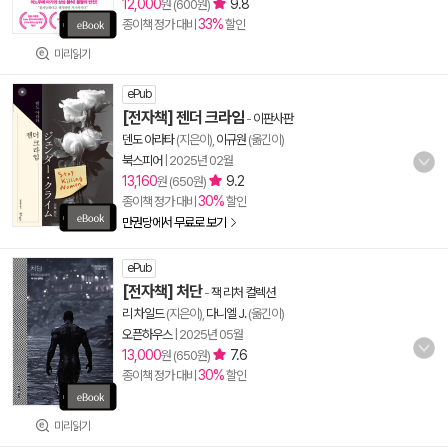
12,000
9.8
원 (600원)
33%
종이책 정가 대비
할인
미리읽기
ePub
[전자책] 젠더 크라임
-
이판사판
덴도 아라타
(지은이),
이규원
(옮긴이)
북스피어
|
2025년 02월
13,160
9.2
원 (650원)
30%
종이책 정가 대비
할인
만권당에서 무료로 보기
ePub
[전자책] 처단
-
잭 리처 컬렉션
리 차일드
(지은이),
다니엘 J.
(옮긴이)
오픈하우스
|
2025년 05월
13,000
7.6
원 (650원)
30%
종이책 정가 대비
할인
미리읽기