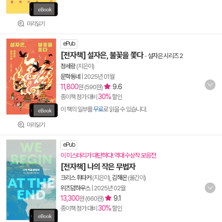
미리읽기
ePub
[전자책] 설자은, 불꽃을 쫓다
-
설자은 시리즈 2
정세랑
(지은이)
문학동네
|
2025년 01월
11,800
9.6
원 (590원)
30%
종이책 정가 대비
할인
이 책의 일부를
무료
로 읽을 수 있습니다.
미리읽기
ePub
이 미스터리가 대단하다! 역대 수상작 모음전
[전자책] 나의 작은 무법자
크리스 휘타커
(지은이),
김해온
(옮긴이)
위즈덤하우스
|
2025년 02월
13,300
9.1
원 (660원)
30%
종이책 정가 대비
할인