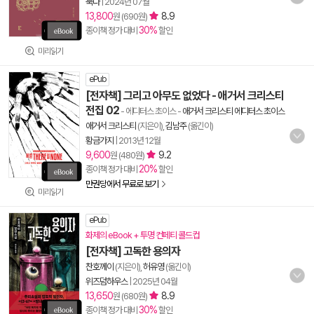
북다
|
2024년 07월
13,800
8.9
원 (690원)
30%
종이책 정가 대비
할인
미리읽기
ePub
[전자책] 그리고 아무도 없었다 - 애거서 크리스티
전집 02
- 에디터스 초이스
-
애거서 크리스티 에디터스 초이스
애거서 크리스티
(지은이),
김남주
(옮긴이)
황금가지
|
2013년 12월
9,600
9.2
원 (480원)
20%
종이책 정가 대비
할인
만권당에서 무료로 보기
미리읽기
ePub
화제의 eBook + 투명 컨페티 콜드컵
[전자책] 고독한 용의자
찬호께이
(지은이),
허유영
(옮긴이)
위즈덤하우스
|
2025년 04월
13,650
8.9
원 (680원)
30%
종이책 정가 대비
할인