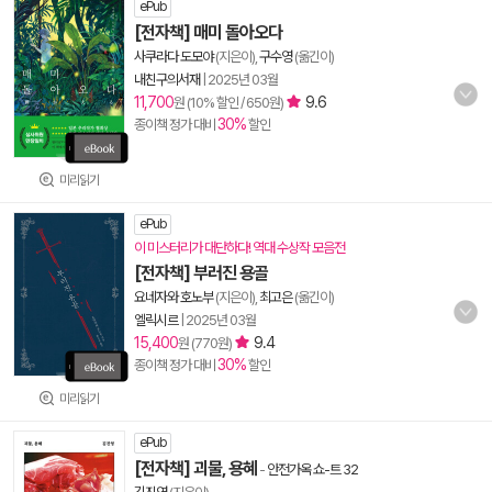
ePub
[전자책] 매미 돌아오다
사쿠라다 도모야
(지은이),
구수영
(옮긴이)
내친구의서재
|
2025년 03월
11,700
9.6
원 (10% 할인 / 650원)
30%
종이책 정가 대비
할인
미리읽기
ePub
이 미스터리가 대단하다! 역대 수상작 모음전
[전자책] 부러진 용골
요네자와 호노부
(지은이),
최고은
(옮긴이)
엘릭시르
|
2025년 03월
15,400
9.4
원 (770원)
30%
종이책 정가 대비
할인
미리읽기
ePub
[전자책] 괴물, 용혜
-
안전가옥 쇼-트 32