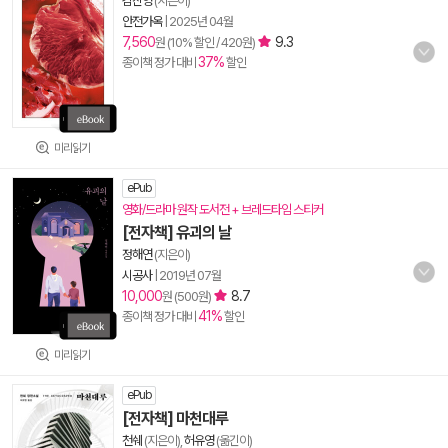
김진영
(지은이)
안전가옥
|
2025년 04월
7,560
9.3
원 (10% 할인 / 420원)
37%
종이책 정가 대비
할인
미리읽기
ePub
영화/드라마 원작 도서전 + 브레드타임 스티커
[전자책] 유괴의 날
정해연
(지은이)
시공사
|
2019년 07월
10,000
8.7
원 (500원)
41%
종이책 정가 대비
할인
미리읽기
ePub
[전자책] 마천대루
천쉐
(지은이),
허유영
(옮긴이)