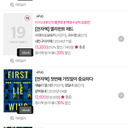
미리읽기
ePub
이 미스터리가 대단하다! 역대 수상작 모음전
[전자책] 엘리펀트 헤드
시라이 도모유키
(지은이),
구수영
(옮긴이)
내친구의서재
|
2024년 11월
13,320
8.6
원 (10% 할인 / 740원)
29%
종이책 정가 대비
할인
미리읽기
ePub
[전자책] 첫번째 거짓말이 중요하다
애슐리 엘스턴
(지은이),
엄일녀
(옮긴이)
문학동네
|
2025년 04월
12,600
9.0
원 (630원)
30%
종이책 정가 대비
할인
미리읽기