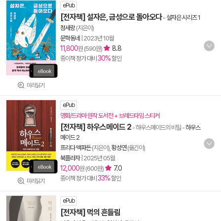
ePub
[전자책] 설자은, 금성으로 돌아오다
-
설자은 시리즈 1
정세랑
(지은이)
문학동네
|
2023년 10월
11,800
8.8
원 (590원)
30%
종이책 정가 대비
할인
미리읽기
ePub
영화/드라마 원작 도서전 + 브레드타임 스티커
[전자책] 하우스메이드 2
- 하우스메이드의 비밀
-
하우스
메이드 2
프리다 맥파든
(지은이),
황성연
(옮긴이)
북플라자
|
2025년 05월
12,000
7.0
원 (600원)
33%
종이책 정가 대비
할인
미리읽기
ePub
[전자책] 먹의 흔들림