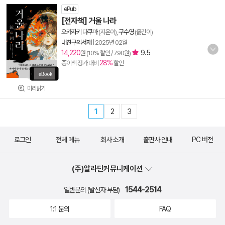
ePub
[전자책] 거울 나라
오카자키 다쿠마
(지은이),
구수영
(옮긴이)
내친구의서재
|
2025년 02월
14,220
9.5
원 (10% 할인 / 790원)
28%
종이책 정가 대비
할인
미리읽기
1
2
3
로그인
전체 메뉴
회사 소개
출판사 안내
PC 버전
(주)알라딘커뮤니케이션
1544-2514
일반문의 (발신자 부담)
1:1 문의
FAQ