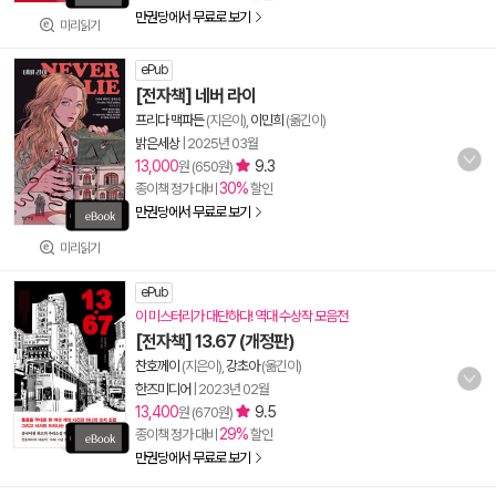
만권당에서 무료로 보기
미리읽기
ePub
[전자책] 네버 라이
프리다 맥파든
(지은이),
이민희
(옮긴이)
밝은세상
|
2025년 03월
13,000
9.3
원 (650원)
30%
종이책 정가 대비
할인
만권당에서 무료로 보기
미리읽기
ePub
이 미스터리가 대단하다! 역대 수상작 모음전
[전자책] 13.67 (개정판)
찬호께이
(지은이),
강초아
(옮긴이)
한즈미디어
|
2023년 02월
13,400
9.5
원 (670원)
29%
종이책 정가 대비
할인
만권당에서 무료로 보기