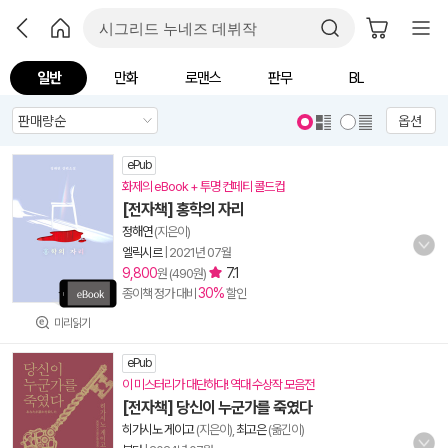
일반
만화
로맨스
판무
BL
옵션
ePub
화제의 eBook + 투명 컨페티 콜드컵
[전자책] 홍학의 자리
정해연
(지은이)
엘릭시르
|
2021년 07월
9,800
7.1
원 (490원)
30%
종이책 정가 대비
할인
미리읽기
ePub
이 미스터리가 대단하다! 역대 수상작 모음전
[전자책] 당신이 누군가를 죽였다
히가시노 게이고
(지은이),
최고은
(옮긴이)