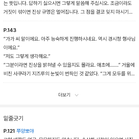
는 뜻입니다. 답하기 싫으시면 그렇게 말씀해 주십시오. 조금이라도
거짓이 섞이면 진상 규명은 멀어집니다. 그 점을 결코 잊지 마시기를
부탁드립니다.”
P.143
“가가 씨 말이에요. 아주 능숙하게 진행하시네요. 역시 경시청 형사님
이에요.”
“저도 그렇게 생각해요.”
“그분이라면 진상을 밝혀낼 수 있을지도 몰라요. 애초에…….” 거울에
비친 사쿠라기 지즈루의 눈빛이 번득인 것 같았다. “그게 모두를 위한
일인지는 모르겠지만요.”
“네?” 하루나는 놀라서 눈을 깜빡였다. “그게 무슨 말씀인가요?”
더보기
“후후.” 사쿠라기 지즈루는 의미심장한 웃음을 흘렸다. “이상한 소리
를 했네요. 미안해요, 부디 잊어줘요.”
밑줄긋기
P.121
쭈양뽀야