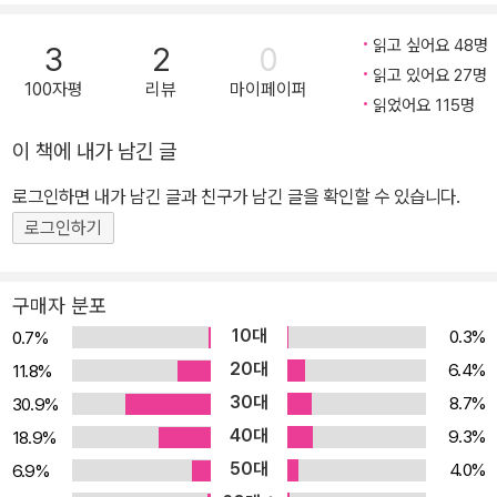
다 싶으면 또 다른 답을 내놓는 연이은 반전, 그리고 누구도 예측할 수
없는 충격적인 결말까지. 이렇듯 정교한 구성과 높은 완성도를 지닌
읽고 싶어요 48명
3
2
0
작품은 ‘재미있는 본격 미스터리’에 목마른 독자들의 갈증을 채워주
읽고 있어요 27명
100자평
리뷰
마이페이퍼
며 열렬한 성원을 받아 10만 부 판매를 달성했다. 이를 기념해 ‘북
읽었어요 115명
다’에서 특별 한정판으로 『당신이 누군가를 죽였다』 ‘어나더커버 선
이 책에 내가 남긴 글
라이즈 에디션’을 선보인다. ‘선라이즈 에디션’은 버건디 바탕과 금박
로그인하면 내가 남긴 글과 친구가 남긴 글을 확인할 수 있습니다.
으로 고풍스러운 분위기를 연출한 기존의 커버와는 달리 화이트 바탕
에 브릭 오렌지박을 채택해, 미스터리의 서늘함을 가져가면서도 일출
로그인하기
을 연상케 하는 화사한 분위기를 연출함으로써 ‘색다른’ 매력을 담았
다. 또한 작품 속 주요 장소인 ‘쓰루야 호텔’의 초대장과 히가시노 게
구매자 분포
이고 작가의 작품 소개 친필 메시지를 수록한 엽서를 동봉 랩핑해 소
10대
0.3%
0.7%
장 가치를 높였다. 오직 5천 부 수량 한정으로 제작된 특별 에디션을
20대
6.4%
11.8%
통해 2024년 베스트 미스터리 소설 『당신이 누군가를 죽였다』를 만
30대
8.7%
30.9%
나보자. 교묘한 복선을 파헤치는 예리한 추리 연이은 반전 끝에 도달
40대
9.3%
18.9%
한 충격적 진실 사랑하는 가족을 잃은 건 우연일까, 필연일까 부유한
50대
4.0%
6.9%
네 가족이 여름 휴가를 보내기 위해 한적한 호화 별장지에 모인다. 그