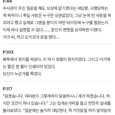
P.84
알았다 싶으면 또 다른 답을 내놓는 연이은 반전, 그리고 누구도 예측
수사관이 무슨 질문을 해도 상상에 맡기겠다는 대답뿐, 사형당하는
할 수 없는 충격적인 결말까지. 이렇듯 정교한 구성과 높은 완성도를
게 목적이니 죽일 사람은 누구든 상관없었다, 그냥 눈에 띈 사람을 찌
지닌 작품은 ‘재미있는 본격 미스터리’에 목마른 독자들의 갈증을 채
르려고 했고 실제로 그랬을 뿐이지 어떤 타이밍에 누구를 찔렀는지
워주며 열렬한 성원을 받아 10만 부 판매를 달성했다. 이를 기념해
이제 와서 설명할 수 없다……. 본인의 변명을 요약하면 이랬다.
‘북다’에서 특별 한정판으로 『당신이 누군가를 죽였다』 ‘어나더커버
가가 씨, 하고 도키코가 운을 뗐다.
선라이즈 에디션’을 선보인다.
“이런 케이스는 드문가요? 범인이 범행을 인정했는데도 자세한 내용
을 진술하지 않는 일이.”
P.103
봉투에서 편지를 꺼냈다. 이 역시 호텔의 편지지였다. 그리고 거기에
는 짧은 한 줄이 인쇄되어 있었다.
당신이 누군가를 죽였다.
P.117
“알겠습니다. 여러분이 그렇게까지 말씀하시니 제가 하겠습니다. 하
지만 조건이 하나 있습니다.” 그는 집게손가락을 들고 천천히 실내를
둘러보았다. “질문에는 솔직히 대답한다, 즉 거짓말을 하지 말아달라