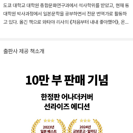
론문예상, 2013년 『몽환화』로 제26회 시바타 렌자부로상, 2014년
도쿄 대학교 대학원 총합문화연구과에서 석사학위를 받았고, 현재 동
『기도의 막이 내릴 때』로 제48회 요시카와 에이지 문학상을 수상했
대학원 박사과정에서 일본문학을 공부하면서 전문 번역가로 활동하
다. 그 밖의 작품으로는 『백야행』, 『라플라스의 마녀』, 『가면산장 살
고 있다. 옮긴 책으로 와타야 리사의 《처음부터 내내 좋아했어》, 온다
인사건』, 『녹나무의 파수꾼』, 『당신이 누군가를 죽였다』, 『가공범』 등
리쿠의 《도미노》《도미노 in 상하이》, 요코야마 히데오의 《64》, 히가
이 있다. 1998년 『탐정 갈릴레오』를 시작으로 2026년 7월 기준 총
시노 게이고의 《옛날에 내가 죽은 집》 등 다수가 있다.
열 권이 발표된 ‘갈릴레오’는 히가시노 게이고를 대표하는 시리즈다.
출판사 제공 책소개
일본 최초의 노벨상 수상자 유카와 히데키의 이름을 따온 것으로 알
려진 시리즈 주인공 ‘유카와 마나부’는 형사가 아닌 물리학자 겸 대학
교수다. 이성과 논리를 중시하는 이 천재 물리학자는 사건의 동기나
이면보다는 ‘어떻게’에 몰두하여 문제를 해결한다. 이러한 특성 때문
에 그간 철저히 가려졌던 유카와의 개인사와 인간성이 마침내 『투명
한 나선』에서 밝혀지며 시리즈는 일대 전환을 맞는다. 2026년 7월 2
3일 향년 68세로 별세했다.