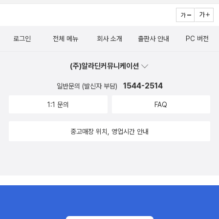
생각을 하면서 <당신이 누군가를 죽였다>라는 책 제목을 다시 보니
마음이 서늘하다.
로그인
전체 메뉴
회사 소개
출판사 안내
PC 버전
(주)알라딘커뮤니케이션
1544-2514
일반문의 (발신자 부담)
1:1 문의
FAQ
중고매장 위치, 영업시간 안내