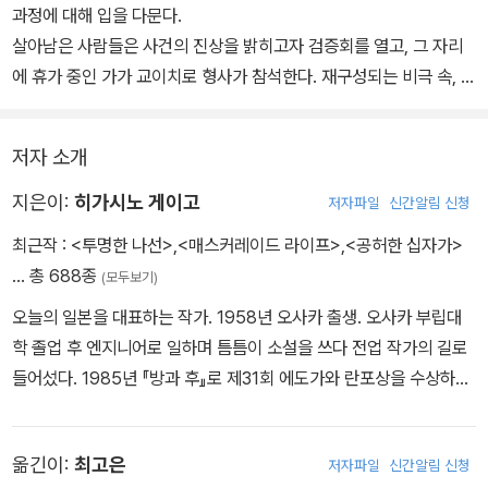
과정에 대해 입을 다문다.
살아남은 사람들은 사건의 진상을 밝히고자 검증회를 열고, 그 자리
에 휴가 중인 가가 교이치로 형사가 참석한다. 재구성되는 비극 속, 예
측하지 못한 진실이 그 정체를 드러낸다.
사랑하는 가족을 잃은 건 우연일까, 필연일까.
저자 소개
지은이:
히가시노 게이고
저자파일
신간알림 신청
최근작 :
<투명한 나선>
,
<매스커레이드 라이프>
,
<공허한 십자가>
… 총 688종
(모두보기)
오늘의 일본을 대표하는 작가. 1958년 오사카 출생. 오사카 부립대
학 졸업 후 엔지니어로 일하며 틈틈이 소설을 쓰다 전업 작가의 길로
들어섰다. 1985년 『방과 후』로 제31회 에도가와 란포상을 수상하며
데뷔했다. 1999년 『비밀』로 제52회 일본추리작가협회상, 2006년
『용의자 X의 헌신』으로 제134회 나오키상과 제6회 본격미스터리대
옮긴이:
최고은
저자파일
신간알림 신청
상 소설 부문상, 2012년 『나미야 잡화점의 기적』으로 제7회 중앙공