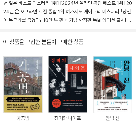
년 일본 베스트 미스터리 1위】 【2024년 알라딘 종합 베스트 1위】 20
24년 온·오프라인 서점 종합 1위 히가시노 게이고의 미스터리 『당신
이 누군가를 죽였다』 10만 부 판매 기념 한정판 특별 에디션 출시! 일
본 최고의 베스트셀러 작가 히가시노 게이고의 본격 미스터리 장편소
설 『당신이 누군가를 죽였다』가 독자들의 뜨거운 호응을 얻어 출간 1
이 상품을 구입한 분들이 구매한 상품
0개월 만에 10만 부 판매를 기록했다. 〈가가 형사 시리즈〉 열두 번째
작품으로 ‘황금시대 미스터리’를 구현한 걸작이라는 호평을 받으며 2
023년 일본 서점 미스터리 분야 판매 1위를 석권한 소설은, 2024년
국내 출간 즉시 교보문고·알라딘 종합 베스트 1위, 예스24 종합 3위
라는 독보적인 성적을 달성하며 베스트셀러가 되었다. 『당신이 누군
가를 죽였다』는 무차별 살인사건에서 살아남은 사람들이 참극의 진
상을 알고자 연 ‘검증회’에 형사 ‘가가 교이치로’가 참석해 그들의 비
밀을 파헤치는 이야기로, 명탐정이 활약하는 미스터리 소설이다. 히
가시노 게이고라는 장르문학계의 거장이 ‘추리소설의 원점’으로 돌아
가공범
장미와 나이프
안녕 신
가 집필한 이 작품은, 본격 미스터리의 장점을 모두 갖추고 있다. 진상
을 안 이후에는 혀를 내두르며 다시 읽게 되는 교묘한 복선, 이제 알았