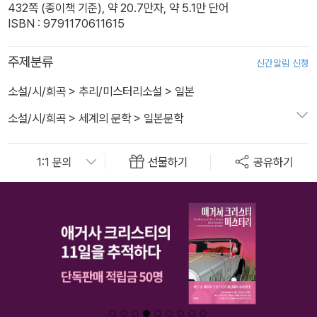
432쪽 (종이책 기준), 약 20.7만자, 약 5.1만 단어
ISBN : 9791170611615
주제분류
신간알림 신청
소설/시/희곡
>
추리/미스터리소설
>
일본
소설/시/희곡
>
세계의 문학
>
일본문학
선물하기
공유하기