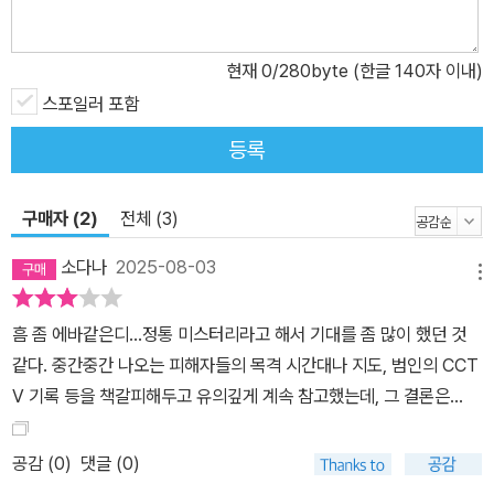
였다』를 집필할 때 가장 공들인 부분에 대해 “등장인물들을 장기말이
아니라 피가 흐르는 인간으로 묘사하는 데 힘을 쏟았습니다.”라고 밝
현재
0
/280byte (한글 140자 이내)
혔다. 그의 의도대로 작품에 등장하는 열다섯 명의 인물들은 한 명 한
명이 특별한 개성으로 돋보이며, 소설은 매 순간 살아 숨 쉬는 인간의
스포일러 포함
이야기를 바로 옆에서 보는 듯 생생한 현장감이 가득하다. 쉽사리 풀
등록
리지 않는 어려운 수수께끼가 존재하고, 그 진상을 파헤쳐 규명하는
것에 중점을 둔 본격 미스터리 장르의 작품이지만 작가가 구현한 입
구매자 (2)
전체 (3)
체적인 등장인물들로 인해, 독자는 자연스럽게 인물들의 관계와 사연
을 따라 이야기를 읽게 된다. 또한 2019년, 전직 농림수산성 사무차
소다나
2025-08-03
메뉴
관이 은둔형 외톨이 아들의 폭력을 견디지 못하고 아들을 죽이고 자
수한 존속살해사건을 작품 일부의 모티브로 삼으며, 독자에게 시대적
흠 좀 에바같은디…정통 미스터리라고 해서 기대를 좀 많이 했던 것
화두를 던지는 ‘사회파’ 요소 역시 놓치지 않고 담고 있다. 본격 미스
같다. 중간중간 나오는 피해자들의 목격 시간대나 지도, 범인의 CCT
터리의 즐거움인 수준 높은 수수께끼 풀이에 집중하면서도 그 틀을
V 기록 등을 책갈피해두고 유의깊게 계속 참고했는데, 그 결론은…
이루는 배경과 인물들은 철저히 ‘현실’에 기반해, 단순한 퍼즐 풀이가
아닌 현실적인 긴장감을 더해 이야기에 몰입하게 만드는 것이다. 장
공감 (
0
)
댓글 (0)
경현 평론가는 작품에 대해 “끝까지 읽고 나서 되새겨 보면 이들이 한