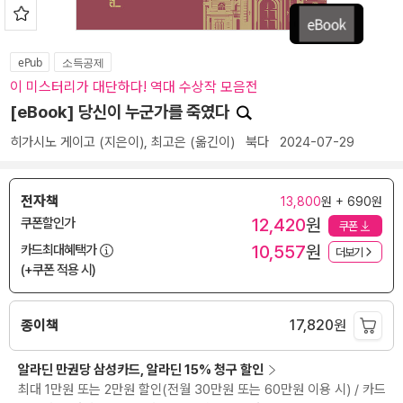
ePub
소득공제
이 미스터리가 대단하다! 역대 수상작 모음전
[eBook] 당신이 누군가를 죽였다
히가시노 게이고
(지은이),
최고은
(옮긴이)
북다
2024-07-29
전자책
13,800
원 + 690원
12,420
원
쿠폰할인가
쿠폰
10,557
원
카드최대혜택가
더보기
(+쿠폰 적용 시)
종이책
17,820
원
알라딘 만권당 삼성카드, 알라딘 15% 청구 할인
최대 1만원 또는 2만원 할인(전월 30만원 또는 60만원 이용 시) / 카드