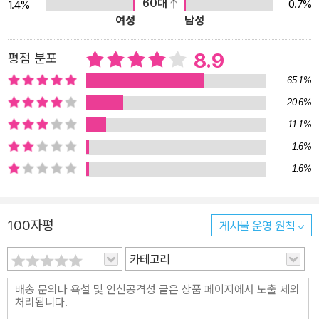
60대
0.7%
1.4%
리고 연례행사인 우아한 바비큐 파티를 즐긴 그날 밤, 파티 참석자들
여성
남성
중 다섯 명이 살해당하고 한 명이 다치는 충격적인 사건이 벌어진다.
범인은 금방 자수했지만, 그저 사형을 당하고 싶어 무차별 살인을 했
8.9
평점 분포
다는 자백뿐, 하룻밤 사이 그 많은 사람을 살해한 구체적인 방법에 대
65.1%
해서는 입을 열지 않는다. 범인이 이대로 진술을 거부한 채 바람대로
20.6%
사형당하면, 진상은 영원히 알 수 없게 된다. 유족들은 가족이 어떻게
11.1%
살해당했는지 알고자, 다시 한번 한자리에 모여 그날의 사건을 규명
하는 ‘검증회’를 열기로 한다. 사건 당사자가 아닌 사람도 도움이 된다
1.6%
면 데려와도 좋다는 조건의 검증회. 당일, 유족 중 한 명은 경시청 수
1.6%
사1과 엘리트 경찰인 ‘가가 교이치로’ 형사와 동행한다. 검증회의 사
회를 맡게 된 가가는 “조금이라도 거짓이 섞이면 진상 규명은 멀
100자평
게시물 운영 원칙
어”지니, “거짓말을 하지 말아달라”고 부탁한다. 하지만 수월하게 진
행되는 듯하던 검증회는, 섬뜩한 메시지가 담긴 한 통의 편지가 공개
카테고리
되며 혼란에 휩싸인다. 검증회를 통해 재구성되는 그 밤의 비극. 거짓
말 속에 가려진 진실은 무엇일까. “이 작품에서 가장 중요한 것은 ‘누
군가’이다.” 작가는 출간 기념 서면 인터뷰에서 『당신이 누군가를 죽