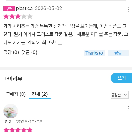
말들이 새로운 의미로 다가올 것이다. 그만큼 히가시노 게이고는 인
plastica
2026-05-02
물들 하나하나에 선함과 악함 모두를 설득력 있게 공들여 새겨 넣은
메뉴
것이다. 그렇다, 이 작품에서 가장 중요한 것은 ‘누군가’이다.”라는 평
가가 시리즈는 가끔 독특한 전개와 구성을 보이는데, 이번 작품도 그
을 남겼다. “피가 흐르는 인간”이기에 예측할 수 없는 인물들의 내면
렇다. 뭔가 아가사 크리스트 작품 같은.., 새로운 재미를 주는 작품. 그
과 이중 삼중으로 교묘하게 숨겨진 진실들이, 교묘한 복선, 거듭되는
래도 가가는 ‘악의‘가 최고닷!
반전과 함께 작품을 압도적인 차원의 미스터리로 완성시킨다. ‘가가
공감 (
0
)
댓글 (0)
형사’의 화려한 귀환! 처음부터 끝까지 재미있는 궁극의 미스터리 〈가
가 형사 시리즈〉는 히가시노 게이고의 작가 인생 대부분을 함께하며
38년간 단행본 누적 판매 1300만 부를 돌파한 대표 인기 시리즈다.
그만큼 오랜 세월 독자의 열렬한 지지와 사랑을 받고, 작가의 대표작
쓰기
마이리뷰
으로 자리매김한 것은 〈가가 형사 시리즈〉가 전통적인 명탐정물의 재
미에 더해 등장인물들의 애달픈 서사로 특별한 울림을 주는 ‘히가시
구매자 (0)
전체 (2)
노 게이고표 미스터리’의 매력을 가장 충실하게 선보였기 때문이다.
시리즈의 번외작으로 정의되는 『희망의 끈』을 제외하면, 『기도의 막
메뉴
이 내릴 때』 이후 10년 만에 출간한 이번 신작 『당신이 누군가를 죽였
키치
2025-10-09
다』 역시 가슴 울리는 인물들의 서사와 한층 더 예리하고 밀도 높은