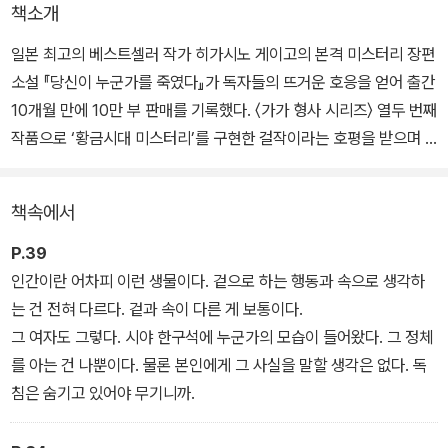
책소개
일본 최고의 베스트셀러 작가 히가시노 게이고의 본격 미스터리 장편
소설 『당신이 누군가를 죽였다』가 독자들의 뜨거운 호응을 얻어 출간
10개월 만에 10만 부 판매를 기록했다. 〈가가 형사 시리즈〉 열두 번째
작품으로 ‘황금시대 미스터리’를 구현한 걸작이라는 호평을 받으며 2
023년 일본 서점 미스터리 분야 판매 1위를 석권한 소설은, 2024년
국내 출간 즉시 독보적인 성적을 달성하며 베스트셀러가 되었다.
책속에서
『당신이 누군가를 죽였다』는 무차별 살인사건에서 살아남은 사람들
P.39
이 참극의 진상을 알고자 연 ‘검증회’에 형사 ‘가가 교이치로’가 참석
인간이란 어차피 이런 생물이다. 겉으로 하는 행동과 속으로 생각하
해 그들의 비밀을 파헤치는 이야기로, 명탐정이 활약하는 미스터리
는 건 전혀 다르다. 겉과 속이 다른 게 보통이다.
소설이다. 히가시노 게이고라는 장르문학계의 거장이 ‘추리소설의 원
그 여자도 그렇다. 시야 한구석에 누군가의 모습이 들어왔다. 그 정체
점’으로 돌아가 집필한 이 작품은, 본격 미스터리의 장점을 모두 갖추
를 아는 건 나뿐이다. 물론 본인에게 그 사실을 말할 생각은 없다. 독
고 있다.
침은 숨기고 있어야 무기니까.
진상을 안 이후에는 혀를 내두르며 다시 읽게 되는 교묘한 복선, 이제