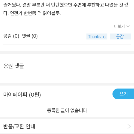
즐거웠다. 결말 부분만 더 탄탄했으면 주변에 추천하고 다녔을 것 같
점, 내부자와 사전에 공모한 공범이 있는 점 정도다.소설을 읽는 동안
다. 언젠가 한번쯤 더 읽어볼듯.
에는 전형적인 정통 미스터리 소설이라고 생각했는데, 소설을 다 읽
고 관련 정보를 찾아보는 과정에서 작가가 2019년 전직 농림수산성
더보기
사무차관이 은둔형 외톨이인 아들의 폭력을 견디다 못해 아들을 죽이
공감 (
0
)
댓글 (0)
고 자수한 존속살해사건을 작품의 모티브로 삼은 사실을 알게 되었
다. 작가가 이렇게 일본 사회의 현실을 작품에 성실하게 반영하고 있
다면, 그의 소설에 불륜이나 횡령, 결혼을 통한 신분 상승 등의 모티브
응원 댓글
가 자주 등장하는 것도 어쩌면 자기 복제가 아니라 사회파 소설가로
서의 역할 수행인지도 모르겠다.범죄로 인해 직접적인 피해를 입은
피해자뿐 아니라 피해자의 유족과 가해자의 가족에게도 관심을 가지
는 것 또한 히가시노 게이고 소설의 특징이다. 피해자의 유족과 가해
쓰기
마이페이퍼 (0편)
자의 가족이 사건의 진상을 밝힌다는 동일한 목적 하에 협력하는 모
습을 보이는 경우도 있는데, 이 소설이 그렇고 <백조와 박쥐>도 그렇
등록된 글이 없습니다
다. 언론과 대중의 2차, 3차 가해 문제도 빈번하게 나오는 소재다. 이
소설에서도 유족들은 보도가 나온 이후에 인터넷에서 신상이 털리고
반품/교환 안내
사건과 무관한 문제로 사람들의 입방아에 오르며 고통 받는다. 이런