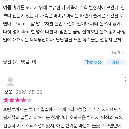
미스터리를 선보이며 시리즈의 기존 팬은 물론 일반 미스터리 독자도
여름 휴가를 보내기 위해 부유한 네 가족이 호화 별장지에 모인다. 전
함께 열광시켰다. 미스터리를 사랑하는 독자라면, 작품의 첫 장을 펼
부터 친분이 있는 네 가족은 바비큐 파티를 하면서 즐거운 시간을 보
치는 순간부터 “최근 10년 히가시노 작품 중 틀림없는 최고 걸작”이
낸다. 그리고 그날 밤 무차별 살인 사건이 일어나 파티 참석자 중에서
라는 센가이 아키유키 평론가의 말이 과언이 아님을 알 수 있을 것이
다섯 명이 죽고 한 명이 다친다. 범인은 금방 잡히지만 살해 동기나 방
다.
법에 대해서는 묵묵부답이다. 답답함을 느낀 유족들은 별장지 근처의
한 호텔에 모여서 그날의 사건에 대해 이야기하는 검증회를 가지기로
더보기
한다. 경시청 형사 가가 교이치로는 이 사건으로 남편을 잃은 와시오
공감 (
7
)
댓글 (0)
하루나의 지인의 지인 자격으로 검증회에 참석한다.히가시노 게이고
의 소설 <당신이 누군가를 죽였다>는 가가 형사 시리즈 열두 번째 작
품이다. 이 소설은 애거서 크리스티의 명탐정 푸아로 시리즈와 상당
메뉴
히 비슷하다. 살인 같은 끔찍한 일이 벌어질 거라고는 상상하기 힘든
뽀또
2026-05-09
아름다운 장소에 고상하고 우아해 보이는 사람들이 모인다. 그들이
먹고 마시며 즐거운 시간을 보낸 후에 갑자기 살인 사건이 일어난
후반부까지는 별 5개결말에서 -1개추리소설을 막 읽기 시작했던 유
다. 모두가 충격을 받은 (듯 보이는) 가운데 탐정이 등장해 사건 현장
년시절의 글들이 떠오르는 전개였다. 호화로운 별장지, 탐정의 등장,
을 관찰하고 용의자들을 심문한다. 약간의 차이점이 있다면 탐정이
검증회.이게 추리소설이었지, 하는 반가운 마음이 들었고 오랜만에
사건 직후에 등장하지 않고 어느 정도 시간이 흐른 후에 등장하는