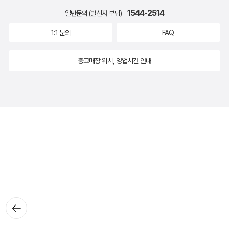
1544-2514
일반문의 (발신자 부담)
1:1 문의
FAQ
중고매장 위치, 영업시간 안내
뒤로가
기