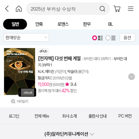
일반
만화
로맨스
판무
BL
옵션
ePub
[전자책] 다섯 번째 계절
- 부서진 대지 3부작 1
-
부서진 대
지 3부작 1
N. K. 제미신
(지은이),
박슬라
(옮긴이)
황금가지
|
2019년 02월
11,000
9.4
원 (550원)
42%
종이책 정가 대비
할인
미리읽기
로그인
전체 메뉴
회사 소개
출판사 안내
PC 버전
(주)알라딘커뮤니케이션