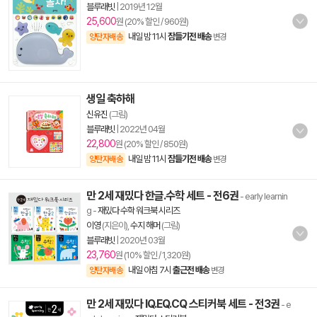
블루래빗
|
2019년 12월
25,600
원 (20% 할인 / 960원)
내일 밤 11시
잠들기전 배송
양탄자배송
변경
생일 축하해
신유진
(그림)
블루래빗
|
2022년 04월
22,800
원 (20% 할인 / 850원)
내일 밤 11시
잠들기전 배송
양탄자배송
변경
만 2세 재밌다 한글.수학 세트 - 전6권
- early learnin
g
-
재밌다 수학 워크북 시리즈
이영
(지은이),
수지 해머
(그림)
블루래빗
|
2020년 03월
23,760
원 (10% 할인 / 1,320원)
내일 아침 7시
출근전 배송
양탄자배송
변경
만 2세 재밌다 IQ.EQ.CQ 스티커북 세트 - 전3권
- e