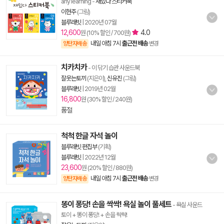
arly learning
-
재밌다 스티커북
이현주
(그림)
블루래빗
|
2020년 07월
12,600
4.0
원 (10% 할인 / 700원)
내일 아침 7시
출근전 배송
양탄자배송
변경
치카치카
- 이 닦기 습관 사운드북
잘웃는토끼
(지은이),
신유진
(그림)
블루래빗
|
2019년 02월
16,800
원 (30% 할인 / 240원)
품절
척척 한글 자석 놀이
블루래빗 편집부
(기획)
블루래빗
|
2022년 12월
23,600
원 (20% 할인 / 880원)
내일 아침 7시
출근전 배송
양탄자배송
변경
똥이 퐁당! 손을 싹싹! 욕실 놀이 풀세트
- 욕실 사운드
토이 + 똥이 퐁당! + 손을 싹싹!