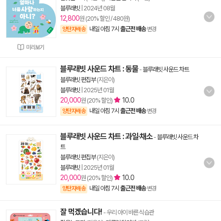
블루래빗
|
2024년 08월
12,800
원 (20% 할인 / 480원)
내일 아침 7시
출근전 배송
양탄자배송
변경
미리보기
블루래빗 사운드 차트 : 동물
-
블루래빗 사운드 차트
블루래빗 편집부
(지은이)
블루래빗
|
2025년 01월
20,000
10.0
원 (20% 할인)
내일 아침 7시
출근전 배송
양탄자배송
변경
블루래빗 사운드 차트 : 과일·채소
-
블루래빗 사운드 차
트
블루래빗 편집부
(지은이)
블루래빗
|
2025년 01월
20,000
10.0
원 (20% 할인)
내일 아침 7시
출근전 배송
양탄자배송
변경
잘 먹겠습니다!
- 우리 아이 바른 식습관