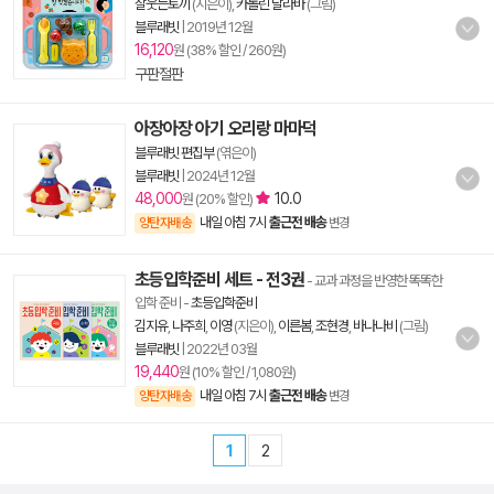
잘웃는토끼
(지은이),
카롤린 달라바
(그림)
블루래빗
|
2019년 12월
16,120
원 (38% 할인 / 260원)
구판절판
아장아장 아기 오리랑 마마덕
블루래빗 편집부
(엮은이)
블루래빗
|
2024년 12월
48,000
10.0
원 (20% 할인)
내일 아침 7시
출근전 배송
양탄자배송
변경
초등입학준비 세트 - 전3권
- 교과 과정을 반영한 똑똑한
입학 준비
-
초등입학준비
김지유
,
나주희
,
이영
(지은이),
이른봄
,
조현경
,
바나나비
(그림)
블루래빗
|
2022년 03월
19,440
원 (10% 할인 / 1,080원)
내일 아침 7시
출근전 배송
양탄자배송
변경
1
2