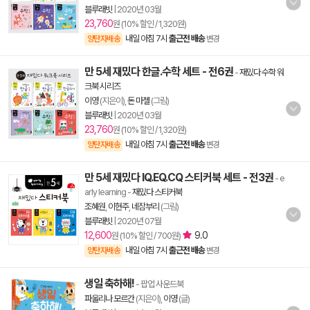
블루래빗
|
2020년 03월
23,760
원 (10% 할인 / 1,320원)
내일 아침 7시
출근전 배송
양탄자배송
변경
만 5세 재밌다 한글.수학 세트 - 전6권
-
재밌다 수학 워
크북 시리즈
이영
(지은이),
돈 마첼
(그림)
블루래빗
|
2020년 03월
23,760
원 (10% 할인 / 1,320원)
내일 아침 7시
출근전 배송
양탄자배송
변경
만 5세 재밌다 IQ.EQ.CQ 스티커북 세트 - 전3권
- e
arly learning
-
재밌다 스티커북
조혜원
,
이현주
,
네잠부리
(그림)
블루래빗
|
2020년 07월
12,600
9.0
원 (10% 할인 / 700원)
내일 아침 7시
출근전 배송
양탄자배송
변경
생일 축하해!
- 팝업 사운드북
파울리나 모르간
(지은이),
이영
(글)