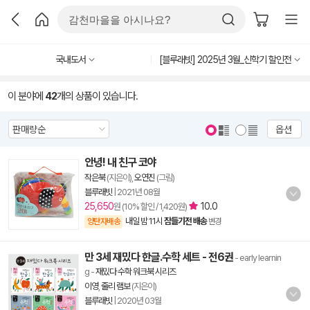
국내도서
[블루래빗] 2025년 3월_신학기 할인전
이 분야에
42
개의 상품이 있습니다.
옵션
안녕! 내 친구 코야
작은북
(지은이),
오연진
(그림)
블루래빗
|
2021년 08월
25,650
10.0
원 (10% 할인 / 1,420원)
내일 밤 11시
잠들기전 배송
양탄자배송
변경
만 3세 재밌다 한글.수학 세트 - 전6권
- early learnin
g
-
재밌다 수학 워크북 시리즈
이영
,
줄리 램보
(지은이)
블루래빗
|
2020년 03월