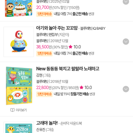
블루래빗
|
2025년 02월
20,700
원 (10% 할인 / 1,150원)
내일 아침 7시
출근전 배송
양탄자배송
변경
아기와 놀아 주는 꼬꼬맘
-
블루래빗 iQ BABY
블루래빗 편집부
(지은이)
블루래빗
|
2018년 12월
38,500
10.0
원 (30% 할인)
내일 아침 7시
출근전 배송
양탄자배송
변경
New 동동동 북치고 랄랄라 노래하고
김현
(그림)
블루래빗
|
2018년 10월
22,800
10.0
원 (20% 할인 / 850원)
내일 밤 11시
잠들기전 배송
양탄자배송
변경
미리보기
고래야 놀자!
- 손바닥 사운드북
신유진
(그림)