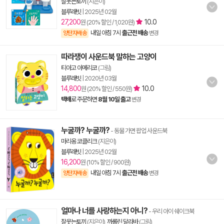
잘웃는토끼
(지은이)
블루래빗
|
2025년 02월
27,200
10.0
원 (20% 할인 / 1,020원)
내일 아침 7시
출근전 배송
양탄자배송
변경
따라쟁이 사운드북 말하는 고양이
티아고 아메리코
(그림)
블루래빗
|
2020년 03월
14,800
10.0
원 (20% 할인 / 550원)
택배
로 주문하면
8월 10일 출고
변경
누굴까? 누굴까?
- 동물 가면 팝업 사운드북
마리옹 코클리크
(지은이)
블루래빗
|
2025년 02월
16,200
원 (10% 할인 / 900원)
내일 아침 7시
출근전 배송
양탄자배송
변경
얼마나 너를 사랑하는지 아니?
- 우리 아이 쉐이크북
잘웃는토끼
(지은이),
까롤린 달라바
(그림)