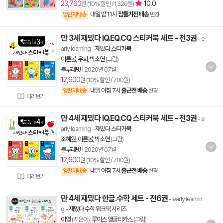
23,760
10.0
원 (10% 할인 / 1,320원)
내일 밤 11시
잠들기전 배송
양탄자배송
변경
만 3세 재밌다 IQ.EQ.CQ 스티커북 세트 - 전3권
- e
arly learning
-
재밌다 스티커북
이른봄
,
우희
,
박소연
(그림)
블루래빗
|
2020년 07월
12,600
원 (10% 할인 / 700원)
내일 아침 7시
출근전 배송
양탄자배송
변경
미리보기
만 4세 재밌다 IQ.EQ.CQ 스티커북 세트 - 전3권
- e
arly learning
-
재밌다 스티커북
조혜원
,
이른봄
,
박소연
(그림)
블루래빗
|
2020년 07월
12,600
원 (10% 할인 / 700원)
내일 아침 7시
출근전 배송
양탄자배송
변경
미리보기
만 4세 재밌다 한글.수학 세트 - 전6권
- early learnin
g
-
재밌다 수학 워크북 시리즈
이영
(지은이),
루이스 앵글리카스
(그림)