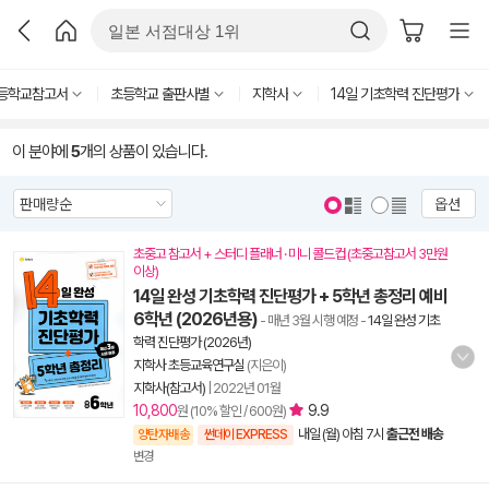
등학교참고서
초등학교 출판사별
지학사
14일 기초학력 진단평가
이 분야에
5
개의 상품이 있습니다.
옵션
초중고 참고서 + 스터디 플래너 · 미니 콜드컵 (초중고참고서 3만원
이상)
14일 완성 기초학력 진단평가 + 5학년 총정리 예비
6학년 (2026년용)
- 매년 3월 시행 예정
-
14일 완성 기초
학력 진단평가 (2026년)
지학사 초등교육연구실
(지은이)
지학사(참고서)
|
2022년 01월
10,800
9.9
원 (10% 할인 / 600원)
내일 (월) 아침 7시
출근전 배송
양탄자배송
썬데이 EXPRESS
변경