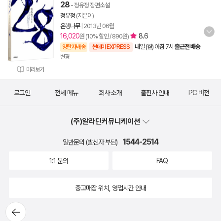
28
- 정유정 장편소설
정유정
(지은이)
은행나무
|
2013년 06월
16,020
8.6
원 (10% 할인 / 890원)
내일 (월) 아침 7시
출근전 배송
양탄자배송
썬데이 EXPRESS
변경
미리보기
로그인
전체 메뉴
회사 소개
출판사 안내
PC 버전
(주)알라딘커뮤니케이션
1544-2514
일반문의 (발신자 부담)
1:1 문의
FAQ
중고매장 위치, 영업시간 안내
뒤로가
기