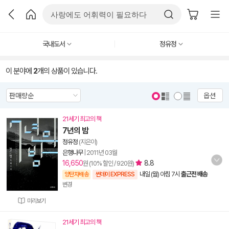
국내도서
정유정
이 분야에
2
개의 상품이 있습니다.
옵션
21세기 최고의 책
7년의 밤
정유정
(지은이)
은행나무
|
2011년 03월
16,650
8.8
원 (10% 할인 / 920원)
내일 (월) 아침 7시
출근전 배송
양탄자배송
썬데이 EXPRESS
변경
미리보기
21세기 최고의 책