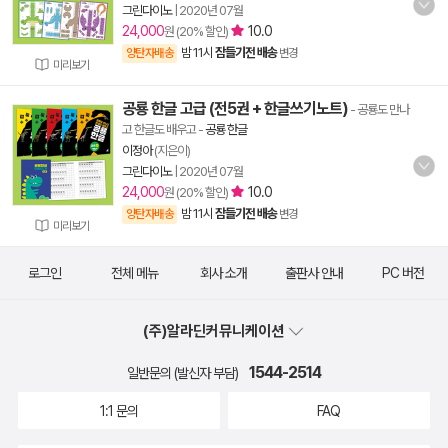
그린다이노
|
2020년 07월
24,000
10.0
원 (20% 할인)
밤 11시
잠들기전 배송
양탄자배송
변경
미리보기
공룡 한글 고급 (전5권 + 한글쓰기노트)
- 공룡도 만나
고 한글도 배우고
-
공룡 한글
이정아
(지은이)
그린다이노
|
2020년 07월
24,000
10.0
원 (20% 할인)
밤 11시
잠들기전 배송
양탄자배송
변경
미리보기
로그인
전체 메뉴
회사 소개
출판사 안내
PC 버전
(주)알라딘커뮤니케이션
1544-2514
일반문의 (발신자 부담)
1:1 문의
FAQ