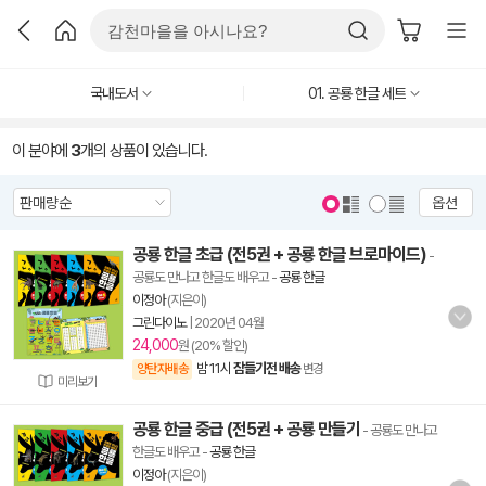
국내도서
01. 공룡 한글 세트
이 분야에
3
개의 상품이 있습니다.
옵션
공룡 한글 초급 (전5권 + 공룡 한글 브로마이드)
-
공룡도 만나고 한글도 배우고
-
공룡 한글
이정아
(지은이)
그린다이노
|
2020년 04월
24,000
원 (20% 할인)
밤 11시
잠들기전 배송
양탄자배송
변경
미리보기
공룡 한글 중급 (전5권 + 공룡 만들기
- 공룡도 만나고
한글도 배우고
-
공룡 한글
이정아
(지은이)