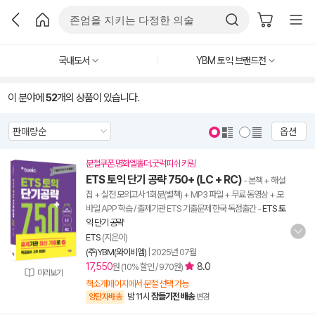
국내도서
YBM 토익 브랜드전
이 분야에
52
개의 상품이 있습니다.
옵션
분철쿠폰.명화엘홀더.굿럭피쉬 키링
ETS 토익 단기 공략 750+ (LC + RC)
- 본책 + 해설
집 + 실전 모의고사 1회분(별책) + MP3 파일 + 무료 동영상 + 모
바일 APP 학습 / 출제기관 ETS 기출문제 한국 독점출간
-
ETS 토
익 단기 공략
ETS
(지은이)
(주)YBM(와이비엠)
|
2025년 07월
17,550
8.0
원 (10% 할인 / 970원)
미리보기
책소개페이지에서 분철 선택 가능
밤 11시
잠들기전 배송
양탄자배송
변경