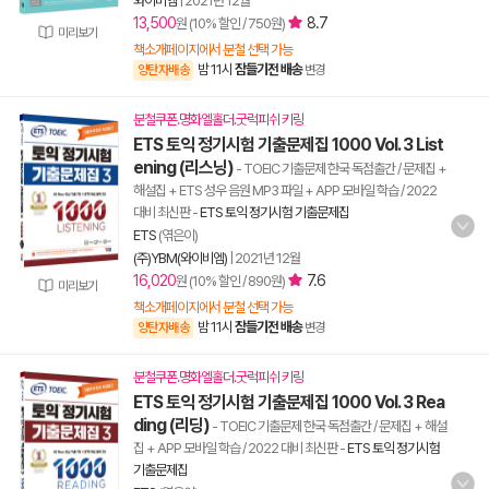
와이비엠
|
2021년 12월
13,500
8.7
원 (10% 할인 / 750원)
미리보기
책소개페이지에서 분철 선택 가능
밤 11시
잠들기전 배송
양탄자배송
변경
분철쿠폰.명화엘홀더.굿럭피쉬 키링
ETS 토익 정기시험 기출문제집 1000 Vol. 3 List
ening (리스닝)
- TOEIC 기출문제 한국 독점출간 / 문제집 +
해설집 + ETS 성우 음원 MP3 파일 + APP 모바일 학습 / 2022
대비 최신판
-
ETS 토익 정기시험 기출문제집
ETS
(엮은이)
(주)YBM(와이비엠)
|
2021년 12월
16,020
7.6
원 (10% 할인 / 890원)
미리보기
책소개페이지에서 분철 선택 가능
밤 11시
잠들기전 배송
양탄자배송
변경
분철쿠폰.명화엘홀더.굿럭피쉬 키링
ETS 토익 정기시험 기출문제집 1000 Vol. 3 Rea
ding (리딩)
- TOEIC 기출문제 한국 독점출간 / 문제집 + 해설
집 + APP 모바일 학습 / 2022 대비 최신판
-
ETS 토익 정기시험
기출문제집