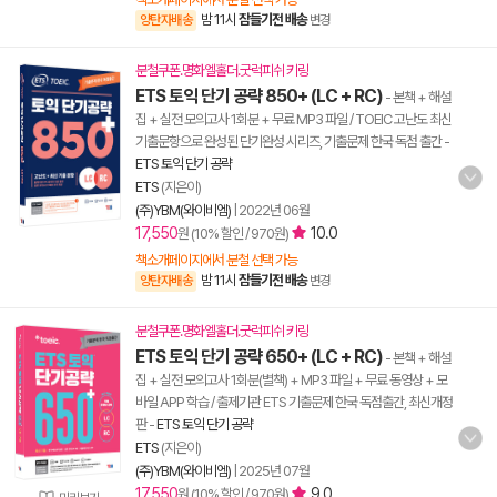
밤 11시
잠들기전 배송
양탄자배송
변경
분철쿠폰.명화엘홀더.굿럭피쉬 키링
ETS 토익 단기 공략 850+ (LC + RC)
- 본책 + 해설
집 + 실전 모의고사 1회분 + 무료 MP3 파일 / TOEIC 고난도 최신
기출문항으로 완성된 단기완성 시리즈, 기출문제 한국 독점 출간
-
ETS 토익 단기 공략
ETS
(지은이)
(주)YBM(와이비엠)
|
2022년 06월
17,550
10.0
원 (10% 할인 / 970원)
책소개페이지에서 분철 선택 가능
밤 11시
잠들기전 배송
양탄자배송
변경
분철쿠폰.명화엘홀더.굿럭피쉬 키링
ETS 토익 단기 공략 650+ (LC + RC)
- 본책 + 해설
집 + 실전 모의고사 1회분(별책) + MP3 파일 + 무료 동영상 + 모
바일 APP 학습 / 출제기관 ETS 기출문제 한국 독점출간, 최신개정
판
-
ETS 토익 단기 공략
ETS
(지은이)
(주)YBM(와이비엠)
|
2025년 07월
17,550
9.0
원 (10% 할인 / 970원)