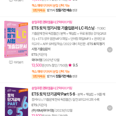
미리보기
책소개페이지에서 분철 선택 가능
밤 11시
잠들기전 배송
양탄자배송
변경
분철쿠폰.명화엘홀더.굿럭피쉬 키링
ETS 토익 정기시험 기출입문서 LC 리스닝
- TOEIC
기출문제 한국 독점출간 / 본책 + 해설집 + 무료 동영상 강의(QR코
드) + ETS 성우 음원 MP3 파일 + 단어장 파일/MP3 + 온라인 모
의고사 + APP 모바일 학습 / 2022 대비 최신판
-
ETS 토익 정기
시험 기출입문서
ETS
(지은이)
와이비엠
|
2021년 12월
미리보기
13,500
9.5
원 (10% 할인 / 750원)
책소개페이지에서 분철 선택 가능
밤 11시
잠들기전 배송
양탄자배송
변경
분철쿠폰.명화엘홀더.굿럭피쉬 키링
ETS 토익 단기공략 Part 5 6
- 본책 + 해설집 + 어플 채
점서비스 / 기출문제 한국 독점출간 / 실전 모의고사 2회 수록
ETS
(지은이)
(주)YBM(와이비엠)
|
2023년 02월
13,500
원 (10% 할인 / 750원)