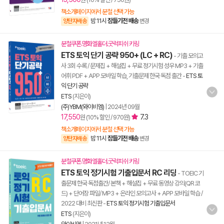
책소개페이지에서 분철 선택 가능
밤 11시
잠들기전 배송
양탄자배송
변경
분철쿠폰.명화엘홀더.굿럭피쉬 키링
ETS 토익 단기 공략 950+ (LC + RC)
- 기출 모의고
사 3회 수록 / 문제집 + 해설집 + 무료 정기시험 성우 MP3 + 기출
어휘 PDF + APP 모바일 학습, 기출문제 한국 독점 출간
-
ETS 토
익 단기 공략
ETS
(지은이)
(주)YBM(와이비엠)
|
2024년 09월
17,550
7.3
원 (10% 할인 / 970원)
책소개페이지에서 분철 선택 가능
밤 11시
잠들기전 배송
양탄자배송
변경
분철쿠폰.명화엘홀더.굿럭피쉬 키링
ETS 토익 정기시험 기출입문서 RC 리딩
- TOEIC 기
출문제 한국 독점출간/ 본책 + 해설집 + 무료 동영상 강의(QR 코
드) + 단어장 파일/ MP3 + 온라인 모의고사 + APP 모바일 학습 /
2022 대비 최신판
-
ETS 토익 정기시험 기출입문서
ETS
(지은이)