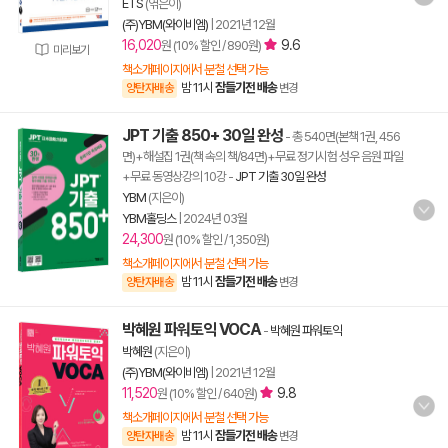
ETS
(엮은이)
(주)YBM(와이비엠)
|
2021년 12월
16,020
9.6
원 (10% 할인 / 890원)
미리보기
책소개페이지에서 분철 선택 가능
밤 11시
잠들기전 배송
양탄자배송
변경
JPT 기출 850+ 30일 완성
- 총 540면(본책 1권, 456
면)+해설집 1권(책 속의 책/84면)+무료 정기시험 성우 음원 파일
+무료 동영상강의 10강
-
JPT 기출 30일 완성
YBM
(지은이)
YBM홀딩스
|
2024년 03월
24,300
원 (10% 할인 / 1,350원)
책소개페이지에서 분철 선택 가능
밤 11시
잠들기전 배송
양탄자배송
변경
박혜원 파워토익 VOCA
-
박혜원 파워토익
박혜원
(지은이)
(주)YBM(와이비엠)
|
2021년 12월
11,520
9.8
원 (10% 할인 / 640원)
책소개페이지에서 분철 선택 가능
밤 11시
잠들기전 배송
양탄자배송
변경