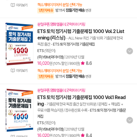
책소개페이지에서 분철 선택 가능
미리보기
밤 11시
잠들기전 배송
양탄자배송
변경
분철쿠폰.명화엘홀더.굿럭피쉬 키링
ETS 토익 정기시험 기출문제집 1000 Vol. 2 List
ening (리스닝)
- ALL New 최신 기출 10회 기출문제 한국
독점 출간
-
ETS 토익 정기시험 기출문제집
ETS
(엮은이)
(주)YBM(와이비엠)
|
2019년 12월
16,020
8.6
원 (10% 할인 / 890원)
미리보기
책소개페이지에서 분철 선택 가능
밤 11시
잠들기전 배송
양탄자배송
변경
분철쿠폰.명화엘홀더.굿럭피쉬 키링
ETS 토익 정기시험 기출문제집 1000 Vol.1 Read
ing
- 기출문제 한국 독점 출간 실전 10회분 / 문제집 + 해설집 +
무료 어플 학습지원 / 점수환산표 수록
-
ETS 토익 정기시험 기출문
제집
ETS
(엮은이)
(주)YBM(와이비엠)
|
2018년 12월
16,020
8.4
원 (10% 할인 / 890원)