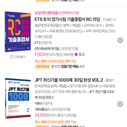
양탄자배송
변경
분철쿠폰.명화엘홀더.굿럭피쉬 키링
ETS 토익 정기시험 기출종합서 RC 리딩
- TOEIC 기
출문제 한국 독점출간 / 본책 + 해설집 + 단어 테스트지 + 온라인
모의고사 + 무료 동영상 강의(QR코드) + APP 모바일 학습 / 202
2 대비 최신판
ETS
(지은이)
(주)YBM(와이비엠)
|
2021년 12월
17,820
8.0
원 (10% 할인 / 990원)
미리보기
책소개페이지에서 분철 선택 가능
밤 11시
잠들기전 배송
양탄자배송
변경
JPT 최신기출 1000제 30일 완성 VOL.2
- 출제기
관 독점제공/ 본책+해설집+정기시험 성우 음원 MP3+무료 동영
상강의 10강+JPT 주요 어휘 셀프 테스트
-
JPT 최신기출 1000
제 30일 완성 2
YBM
(지은이)
YBM홀딩스
|
2023년 07월
24,300
원 (10% 할인 / 1,350원)
책소개페이지에서 분철 선택 가능