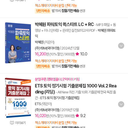
미리보기
책소개페이지에서 분철 선택 가능
밤 11시
잠들기전 배송
양탄자배송
변경
박혜원 파워토익 퀵스타트 LC + RC
- MP3 파일 + 동
영상 + 미니 단어장 + 온라인 실전모의고사 PDF
-
박혜원 파워토
익
박혜원
(지은이)
(주)YBM(와이비엠)
|
2024년 12월
16,200
10.0
원 (10% 할인 / 900원)
책소개페이지에서 분철 선택 가능
밤 11시
잠들기전 배송
양탄자배송
변경
분철쿠폰.명화엘홀더.굿럭피쉬 키링
ETS 토익 정기시험 기출문제집 1000 Vol. 2 Rea
ding (리딩)
- All New 최신 기출 10회 기출문제 한국 독점 출
간
-
ETS 토익 정기시험 기출문제집
ETS
(엮은이)
(주)YBM(와이비엠)
|
2019년 12월
16,020
9.2
원 (10% 할인 / 890원)
책소개페이지에서 분철 선택 가능
미리보기
밤 11시
잠들기전 배송