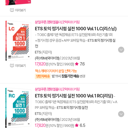
미리보기
분철쿠폰.명화엘홀더.굿럭피쉬 키링
ETS 토익 정기시험 실전 1000 Vol. 1 LC(리스닝)
- TOEIC 출제기관 독점제공 / ETS 실전문제 9회·최신기출 1회
+정기시험 성우 음성+APP 모바일 학습
-
ETS 토익 정기시험 실
전
ETS
(지은이)
(주)YBM(와이비엠)
|
2023년 06월
17,820
7.6
원 (10% 할인 / 990원)
미리보기
책소개페이지에서 분철 선택 가능
밤 11시
잠들기전 배송
양탄자배송
변경
분철쿠폰.명화엘홀더.굿럭피쉬 키링
ETS 토익 정기시험 실전 1000 Vol. 1 RC(리딩)
-
TOEIC 출제기관 독점제공 / ETS 실전문제 9회·최신기출 1회 / +A
PP 모바일 학습
-
ETS 토익 정기시험 실전
ETS
(지은이)
(주)YBM(와이비엠)
|
2023년 06월
17,820
6.5
원 (10% 할인 / 990원)