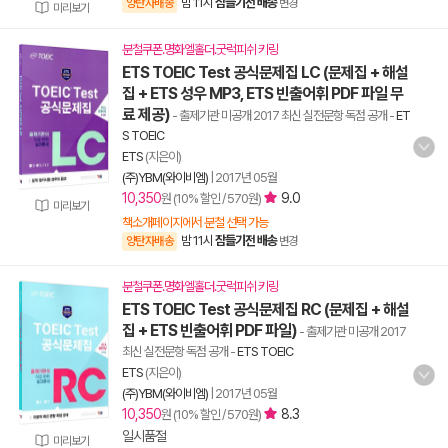
밤 11시
잠들기전 배송
양탄자배송
변경
미리보기
분철쿠폰.명화엘홀더.굿럭피쉬 키링
ETS TOEIC Test 공식문제집 LC (문제집 + 해설
집 + ETS 성우 MP3, ETS 빈출어휘 PDF 파일 무
료 제공)
- 출제기관 미공개 2017 최신 실전문항 독점 공개
-
ET
S TOEIC
ETS
(지은이)
(주)YBM(와이비엠)
|
2017년 05월
10,350
9.0
원 (10% 할인 / 570원)
미리보기
책소개페이지에서 분철 선택 가능
밤 11시
잠들기전 배송
양탄자배송
변경
분철쿠폰.명화엘홀더.굿럭피쉬 키링
ETS TOEIC Test 공식문제집 RC (문제집 + 해설
집 + ETS 빈출어휘 PDF 파일)
- 출제기관 미공개 2017
최신 실전문항 독점 공개
-
ETS TOEIC
ETS
(지은이)
(주)YBM(와이비엠)
|
2017년 05월
10,350
8.3
원 (10% 할인 / 570원)
일시품절
미리보기