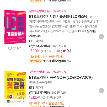
밤 11시
잠들기전 배송
양탄자배송
변경
분철쿠폰.명화엘홀더.굿럭피쉬 키링
ETS 토익 정기시험 기출종합서 LC 리스닝
- TOEIC
기출문제 한국 독점출간 / 본책 + 해설집 + ETS 성우 음원 MP3 파
일 + 무료 동영상 강의(QR코드)+ 온라인 모의고사 + 단어 테스트
지 + APP 모바일 학습 / 2022 대비 최신판
-
ETS 토익 정기시험
기출문제집
ETS
(엮은이)
(주)YBM(와이비엠)
|
2021년 12월
미리보기
17,820
9.3
원 (10% 할인 / 990원)
책소개페이지에서 분철 선택 가능
밤 11시
잠들기전 배송
양탄자배송
변경
분철쿠폰.명화엘홀더.굿럭피쉬 키링
ETS 토익 단기공략 첫걸음 (LC+RC+VOCA)
- 기
출문제 한국 독점 출간
ETS
(지은이)
(주)YBM(와이비엠)
|
2023년 12월
15,120
원 (10% 할인 / 840원)
책소개페이지에서 분철 선택 가능