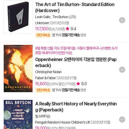
The Art of Tim Burton- Standard Edition
(Hardcover)
Leah Gallo
,
Tim Burton
(삽화)
Unknown
|
2013년 02월
157,300
9.4
원 (4,720원)
밤 11시
잠들기전 배송
양탄자배송
변경
8월 특별 선물. 각도 조절 테이블 · 이동식 빨래 바구니 (이벤트 도서
포함 국내서·외서 5만원 이상)
Oppenheimer 오펜하이머 각본집 영문판 (Pap
erback)
Christopher Nolan
Faber & Faber
|
2023년 07월
16,800
9.0
원 (30% 할인 / 170원)
밤 11시
잠들기전 배송
양탄자배송
변경
A Really Short History of Nearly Everythin
g (Paperback)
빌 브라이슨
Penguin Random House Children's UK
|
2020년 10월
19,000
원 (37% 할인 / 190원)