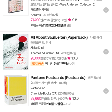
호텔 : 웨스 앤더슨 컬렉션
-
Wes Anderson Collection 2
매트 졸러 세이츠
Abrams
|
2015년 02월
71,490
9.8
원 (20% 할인 / 2,150원)
택배
로 주문하면
8월 24일 출고
변경
All About Saul Leiter (Paperback)
- 『사울 레이
터의 모든 것』 원서
사울 레이터
Thames & Hudson Ltd
|
2018년 07월
28,000
10.0
원 (30% 할인 / 280원)
밤 11시
잠들기전 배송
양탄자배송
변경
Pantone Postcards (Postcards)
- 팬톤 컬러칩
엽서 박스 세트 (색상 카드 100장)
Pantone Inc.
Chronicle Books (CA)
|
2011년 06월
29,660
10.0
원 (15% 할인 / 1,490원)
택배
로 주문하면
8월 12일 출고
변경