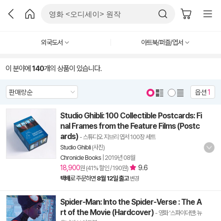
외국도서
아트북/퍼즐/엽서
이 분야에
140
개의 상품이 있습니다.
옵션
1
Studio Ghibli: 100 Collectible Postcards: Fi
nal Frames from the Feature Films (Postc
ards)
- 스튜디오 지브리 엽서 100장 세트
Studio Ghibli
(사진)
Chronicle Books
|
2019년 08월
18,900
9.6
원 (41% 할인 / 190원)
택배
로 주문하면
8월 12일 출고
변경
Spider-Man: Into the Spider-Verse : The A
rt of the Movie (Hardcover)
- 영화 '스파이더맨: 뉴