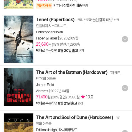
밤 11시
잠들기전 배송
양탄자배송
변경
Tenet (Paperback)
- 크리스토퍼 놀런 감독 '테넷' 스크
린플레이 & 스토리보드
Christopher Nolan
Faber & Faber
|
2020년 09월
25,690
원 (18% 할인 / 1,290원)
택배
로 주문하면
8월 20일 출고
변경
The Art of the Batman (Hardcover)
- '더 배트
맨' 영화 아트북
James Field
Abrams
|
2022년 04월
71,490
10.0
원 (20% 할인 / 3,580원)
택배
로 주문하면
8월 21일 출고
변경
The Art and Soul of Dune (Hardcover)
- '듄'
영화 아트북
Editions Insight
,
타냐 라푸앵트