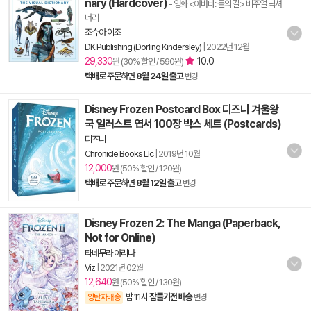
nary (Hardcover)
- 영화 <아바타: 물의 길> 비주얼 딕셔
너리
조슈아 이조
DK Publishing (Dorling Kindersley)
|
2022년 12월
29,330
10.0
원 (30% 할인 / 590원)
택배
로 주문하면
8월 24일 출고
변경
Disney Frozen Postcard Box 디즈니 겨울왕
국 일러스트 엽서 100장 박스 세트 (Postcards)
디즈니
Chronicle Books Llc
|
2019년 10월
12,000
원 (50% 할인 / 120원)
택배
로 주문하면
8월 12일 출고
변경
Disney Frozen 2: The Manga (Paperback,
Not for Online)
타네무라 아리나
Viz
|
2021년 02월
12,640
원 (50% 할인 / 130원)
밤 11시
잠들기전 배송
양탄자배송
변경