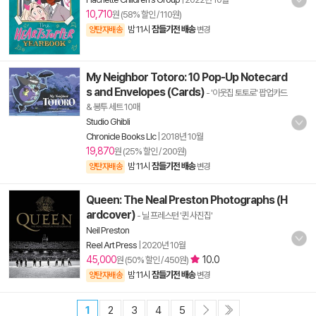
10,710
원 (58% 할인 / 110원)
밤 11시
잠들기전 배송
양탄자배송
변경
My Neighbor Totoro: 10 Pop-Up Notecard
s and Envelopes (Cards)
- '이웃집 토토로' 팝업카드
& 봉투 세트 10매
Studio Ghibli
Chronicle Books Llc
|
2018년 10월
19,870
원 (25% 할인 / 200원)
밤 11시
잠들기전 배송
양탄자배송
변경
Queen: The Neal Preston Photographs (H
ardcover)
- 닐 프레스턴 '퀸 사진집'
Neil Preston
Reel Art Press
|
2020년 10월
45,000
10.0
원 (50% 할인 / 450원)
밤 11시
잠들기전 배송
양탄자배송
변경
1
2
3
4
5