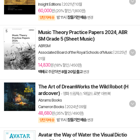
Insight Editions
|
2021년 10월
60,000
원 (20% 할인 / 1,800원)
밤 11시
잠들기전 배송
양탄자배송
변경
Music Theory Practice Papers 2024, ABR
SM Grade 5 (Sheet Music)
ABRSM
Associated Board of the Royal Schools of Music
|
2025년
01월
14,830
원 (18% 할인 / 450원)
택배
로 주문하면
8월 20일 출고
변경
The Art of DreamWorks the Wild Robot (H
ardcover)
- 영화 드림웍스 '와일드 로봇' 아트북
Abrams Books
Cameron Books
|
2024년 09월
48,680
원 (35% 할인 / 490원)
밤 11시
잠들기전 배송
양탄자배송
변경
Avatar the Way of Water the Visual Dictio