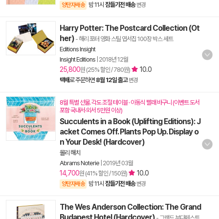
밤 11시
잠들기전 배송
양탄자배송
변경
Harry Potter: The Postcard Collection (Ot
her)
- 해리 포터 영화 스틸 엽서집 100장 박스 세트
Editions Insight
Insight Editions
|
2018년 12월
25,800
10.0
원 (25% 할인 / 780원)
택배
로 주문하면
8월 12일 출고
변경
8월 특별 선물. 각도 조절 테이블 · 이동식 빨래 바구니 (이벤트 도서
포함 국내서·외서 5만원 이상)
Succulents in a Book (Uplifting Editions): J
acket Comes Off. Plants Pop Up. Display o
n Your Desk! (Hardcover)
몰리 해치
Abrams Noterie
|
2019년 03월
14,700
10.0
원 (41% 할인 / 150원)
밤 11시
잠들기전 배송
양탄자배송
변경
The Wes Anderson Collection: The Grand
Budapest Hotel (Hardcover)
- 그랜드 부다페스트