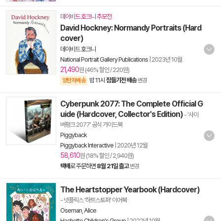
데이비드 호크니 추모전
David Hockney: Normandy Portraits (Hard
cover)
데이비드 호크니
National Portrait Gallery Publications
|
2023년 10월
21,490
원 (46% 할인 / 220원)
밤 11시
잠들기전 배송
양탄자배송
변경
Cyberpunk 2077: The Complete Official G
uide (Hardcover, Collector's Edition)
- '사이
버펑크 2077' 공식 가이드북
Piggyback
Piggyback Interactive
|
2020년 12월
58,610
원 (18% 할인 / 2,940원)
택배
로 주문하면
8월 21일 출고
변경
The Heartstopper Yearbook (Hardcover)
- 넷플릭스 '하트스토퍼' 이어북
Oseman, Alice
Hachette Children's Group
|
2022년 10월