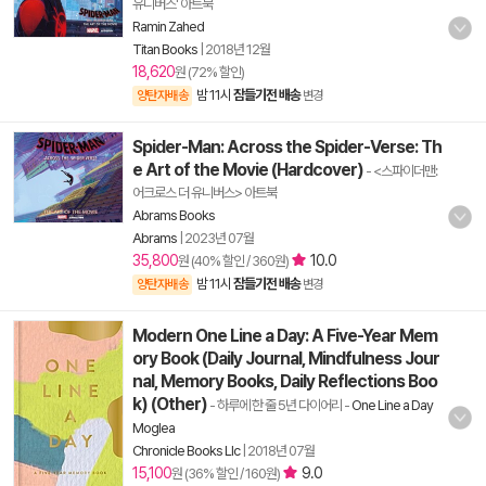
유니버스' 아트북
Ramin Zahed
Titan Books
|
2018년 12월
18,620
원 (72% 할인)
밤 11시
잠들기전 배송
양탄자배송
변경
Spider-Man: Across the Spider-Verse: Th
e Art of the Movie (Hardcover)
- <스파이더맨:
어크로스 더 유니버스> 아트북
Abrams Books
Abrams
|
2023년 07월
35,800
10.0
원 (40% 할인 / 360원)
밤 11시
잠들기전 배송
양탄자배송
변경
Modern One Line a Day: A Five-Year Mem
ory Book (Daily Journal, Mindfulness Jour
nal, Memory Books, Daily Reflections Boo
k) (Other)
- 하루에 한 줄 5년 다이어리
-
One Line a Day
Moglea
Chronicle Books Llc
|
2018년 07월
15,100
9.0
원 (36% 할인 / 160원)